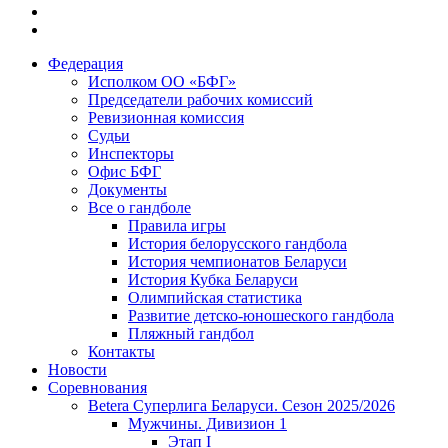
Федерация
Исполком ОО «БФГ»
Председатели рабочих комиссий
Ревизионная комиссия
Судьи
Инспекторы
Офис БФГ
Документы
Все о гандболе
Правила игры
История белорусского гандбола
История чемпионатов Беларуси
История Кубка Беларуси
Олимпийская статистика
Развитие детско-юношеского гандбола
Пляжный гандбол
Контакты
Новости
Соревнования
Betera Суперлига Беларуси. Сезон 2025/2026
Мужчины. Дивизион 1
Этап I