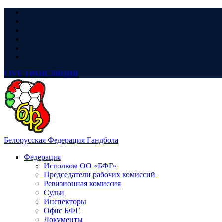
LIVE
ТРАНСЛЯЦИЯ
Белорусская Федерация Гандбола
Федерация
Исполком ОО «БФГ»
Председатели рабочих комиссий
Ревизионная комиссия
Судьи
Инспекторы
Офис БФГ
Документы