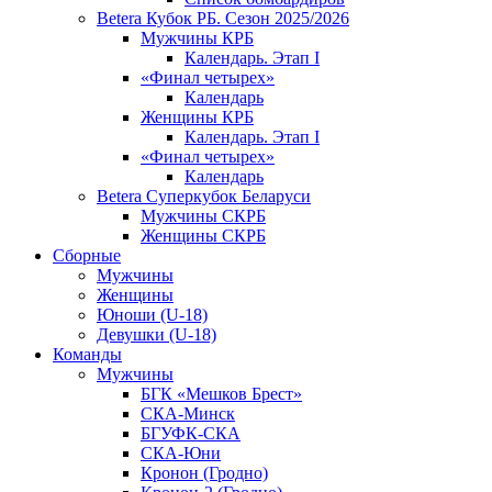
Betera Кубок РБ. Сезон 2025/2026
Мужчины КРБ
Календарь. Этап I
«Финал четырех»
Календарь
Женщины КРБ
Календарь. Этап I
«Финал четырех»
Календарь
Betera Суперкубок Беларуси
Мужчины СКРБ
Женщины СКРБ
Сборные
Мужчины
Женщины
Юноши (U-18)
Девушки (U-18)
Команды
Мужчины
БГК «Мешков Брест»
СКА-Минск
БГУФК-СКА
СКА-Юни
Кронон (Гродно)