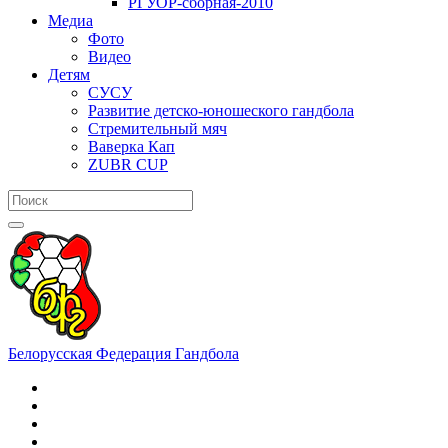
РГУОР-сборная-2010
Медиа
Фото
Видео
Детям
СУСУ
Развитие детско-юношеского гандбола
Стремительный мяч
Ваверка Кап
ZUBR CUP
Белорусская Федерация Гандбола