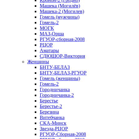
Кронон-2 (Гродно)
Машека (Могилёв)
Машека-2 (Могилев)
Гомель (мужчины)
Гомель-2
МОГК
МАЗ-Орша
РГУОР-сборная-2008
РЦОР
Аматары
СДЮШОР-Виктория
Женщины
БНТУ-БЕЛАЗ
БНТУ-БЕЛАЗ-РГУОР
Гомель (женщины)
Гомель-2
Городничанка
Городничанка-2
Берестье
Берестье-2
Березина
Витебчанка
СКА-Минск
Звезда-РЦОР
РГУОР-Сборная-2008