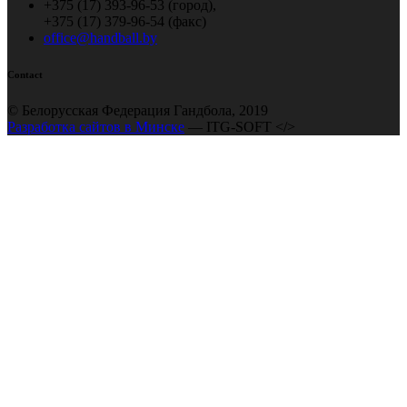
+375 (17) 393-96-53 (город),
+375 (17) 379-96-54 (факс)
office@handball.by
Contact
© Белорусская Федерация Гандбола, 2019
Разработка сайтов в Минске
— ITG-SOFT </>