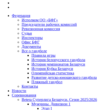
Федерация
Исполком ОО «БФГ»
Председатели рабочих комиссий
Ревизионная комиссия
Судьи
Инспекторы
Офис БФГ
Документы
Все о гандболе
Правила игры
История белорусского гандбола
История чемпионатов Беларуси
История Кубка Беларуси
Олимпийская статистика
Развитие детско-юношеского гандбола
Пляжный гандбол
Контакты
Новости
Соревнования
Betera Суперлига Беларуси. Сезон 2025/2026
Мужчины. Дивизион 1
Этап I