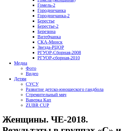
Гомель-2
Городничанка
Городничанка-2
Берестье
Берестье-2
Березина
Витебчанка
СКА-Минск
Звезда-РЦОР
РГУОР-Сборная-2008
РГУОР-сборная-2010
Медиа
Фото
Видео
Детям
СУСУ
Развитие детско-юношеского гандбола
Стремительный мяч
Ваверка Кап
ZUBR CUP
Женщины. ЧЕ-2018.
Результаты в группах «С» и