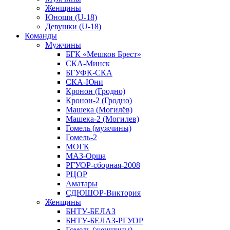
Женщины
Юноши (U-18)
Девушки (U-18)
Команды
Мужчины
БГК «Мешков Брест»
СКА-Минск
БГУФК-СКА
СКА-Юни
Кронон (Гродно)
Кронон-2 (Гродно)
Машека (Могилёв)
Машека-2 (Могилев)
Гомель (мужчины)
Гомель-2
МОГК
МАЗ-Орша
РГУОР-сборная-2008
РЦОР
Аматары
СДЮШОР-Виктория
Женщины
БНТУ-БЕЛАЗ
БНТУ-БЕЛАЗ-РГУОР
Гомель (женщины)