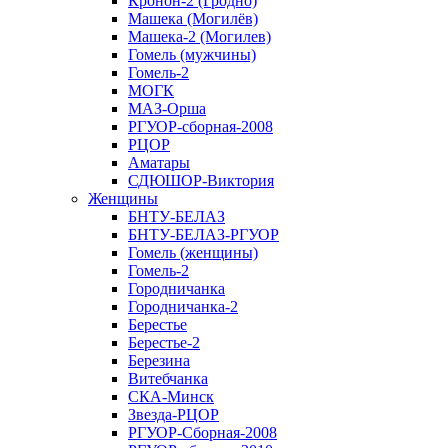
Кронон-2 (Гродно)
Машека (Могилёв)
Машека-2 (Могилев)
Гомель (мужчины)
Гомель-2
МОГК
МАЗ-Орша
РГУОР-сборная-2008
РЦОР
Аматары
СДЮШОР-Виктория
Женщины
БНТУ-БЕЛАЗ
БНТУ-БЕЛАЗ-РГУОР
Гомель (женщины)
Гомель-2
Городничанка
Городничанка-2
Берестье
Берестье-2
Березина
Витебчанка
СКА-Минск
Звезда-РЦОР
РГУОР-Сборная-2008