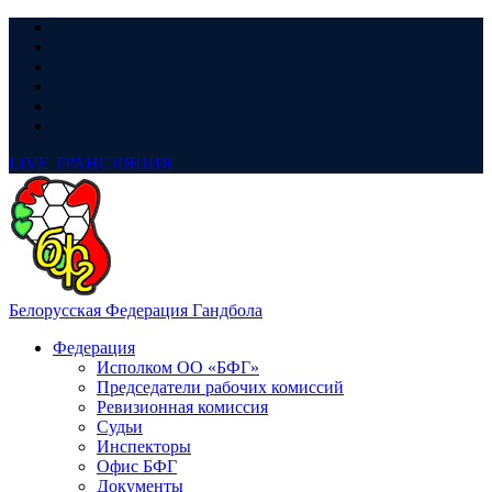
LIVE
ТРАНСЛЯЦИЯ
Белорусская Федерация Гандбола
Федерация
Исполком ОО «БФГ»
Председатели рабочих комиссий
Ревизионная комиссия
Судьи
Инспекторы
Офис БФГ
Документы