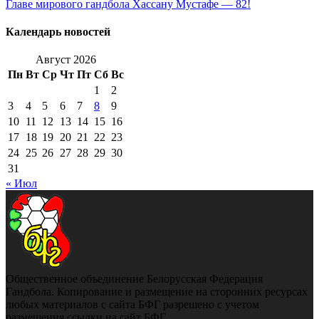
Главе мирового гандбола Хассану Мустафе — 82!
Календарь новостей
Август 2026
Пн
Вт
Ср
Чт
Пт
Сб
Вс
1
2
3
4
5
6
7
8
9
10
11
12
13
14
15
16
17
18
19
20
21
22
23
24
25
26
27
28
29
30
31
« Июл
Общественное объединение Белорусская Федерация
Гандбола. Копирование и размещение на сторонних ресурсах
любых материалов с сайта БФГ разрешено с учетом
размещения ссылки на сайт БФГ.