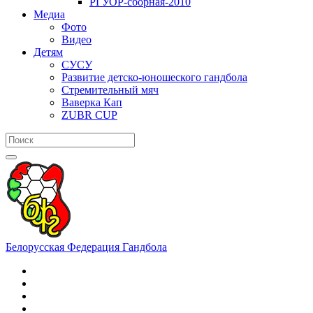
РГУОР-сборная-2010
Медиа
Фото
Видео
Детям
СУСУ
Развитие детско-юношеского гандбола
Стремительный мяч
Ваверка Кап
ZUBR CUP
Белорусская Федерация Гандбола