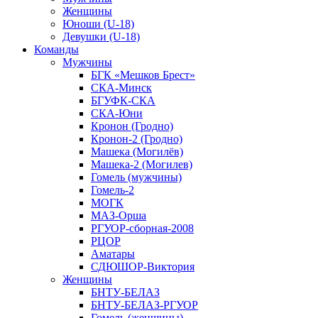
Женщины
Юноши (U-18)
Девушки (U-18)
Команды
Мужчины
БГК «Мешков Брест»
СКА-Минск
БГУФК-СКА
СКА-Юни
Кронон (Гродно)
Кронон-2 (Гродно)
Машека (Могилёв)
Машека-2 (Могилев)
Гомель (мужчины)
Гомель-2
МОГК
МАЗ-Орша
РГУОР-сборная-2008
РЦОР
Аматары
СДЮШОР-Виктория
Женщины
БНТУ-БЕЛАЗ
БНТУ-БЕЛАЗ-РГУОР
Гомель (женщины)