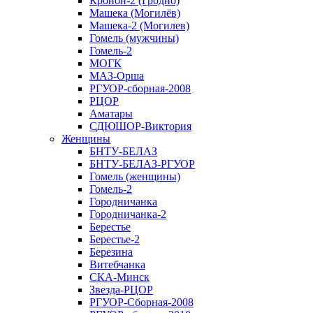
Кронон-2 (Гродно)
Машека (Могилёв)
Машека-2 (Могилев)
Гомель (мужчины)
Гомель-2
МОГК
МАЗ-Орша
РГУОР-сборная-2008
РЦОР
Аматары
СДЮШОР-Виктория
Женщины
БНТУ-БЕЛАЗ
БНТУ-БЕЛАЗ-РГУОР
Гомель (женщины)
Гомель-2
Городничанка
Городничанка-2
Берестье
Берестье-2
Березина
Витебчанка
СКА-Минск
Звезда-РЦОР
РГУОР-Сборная-2008