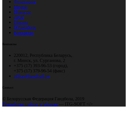
Федерация
Медиа
Новости
ДЮГ
Школы
О гандболе
Контакты
Контакты
220012, Республика Беларусь,
г. Минск, ул. Сурганова, 2
+375 (17) 393-96-53 (город),
+375 (17) 379-96-54 (факс)
office@handball.by
Contact
© Белорусская Федерация Гандбола, 2019
Разработка сайтов в Минске
— ITG-SOFT </>