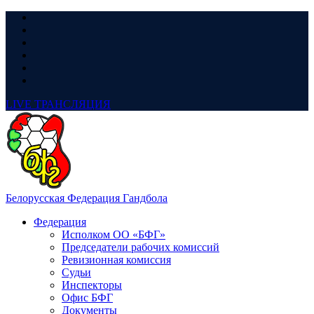
LIVE
ТРАНСЛЯЦИЯ
Белорусская Федерация Гандбола
Федерация
Исполком ОО «БФГ»
Председатели рабочих комиссий
Ревизионная комиссия
Судьи
Инспекторы
Офис БФГ
Документы