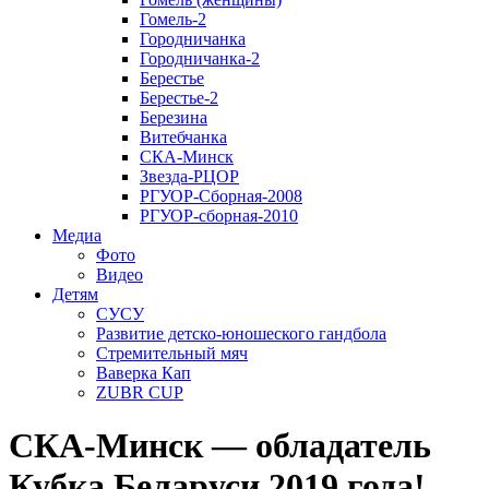
Гомель-2
Городничанка
Городничанка-2
Берестье
Берестье-2
Березина
Витебчанка
СКА-Минск
Звезда-РЦОР
РГУОР-Сборная-2008
РГУОР-сборная-2010
Медиа
Фото
Видео
Детям
СУСУ
Развитие детско-юношеского гандбола
Стремительный мяч
Ваверка Кап
ZUBR CUP
СКА-Минск — обладатель
Кубка Беларуси 2019 года!