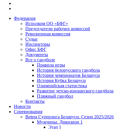
Федерация
Исполком ОО «БФГ»
Председатели рабочих комиссий
Ревизионная комиссия
Судьи
Инспекторы
Офис БФГ
Документы
Все о гандболе
Правила игры
История белорусского гандбола
История чемпионатов Беларуси
История Кубка Беларуси
Олимпийская статистика
Развитие детско-юношеского гандбола
Пляжный гандбол
Контакты
Новости
Соревнования
Betera Суперлига Беларуси. Сезон 2025/2026
Мужчины. Дивизион 1
Этап I