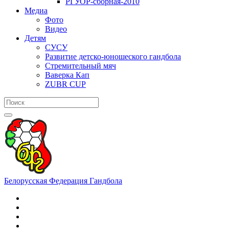
РГУОР-сборная-2010
Медиа
Фото
Видео
Детям
СУСУ
Развитие детско-юношеского гандбола
Стремительный мяч
Ваверка Кап
ZUBR CUP
Белорусская Федерация Гандбола