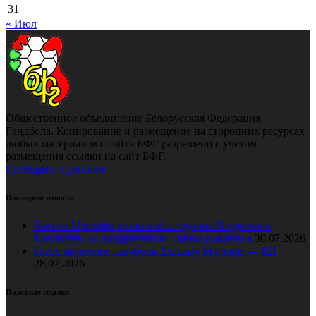
31
« Июл
Общественное объединение Белорусская Федерация
Гандбола. Копирование и размещение на сторонних ресурсах
любых материалов с сайта БФГ разрешено с учетом
размещения ссылки на сайт БФГ.
Сообщить о допинге
Последние новости
Хассан Мустафа тепло поблагодарил Владимира
Коноплёва за поздравление с днем рождения
30.07.2026
Главе мирового гандбола Хассану Мустафе — 82!
28.07.2026
Полезные ссылки