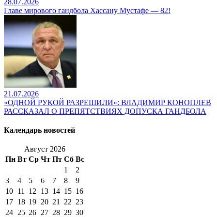
28.07.2026
Главе мирового гандбола Хассану Мустафе — 82!
21.07.2026
«ОДНОЙ РУКОЙ РАЗРЕШИЛИ»: ВЛАДИМИР КОНОПЛЕВ
РАССКАЗАЛ О ПРЕПЯТСТВИЯХ ДОПУСКА ГАНДБОЛА
Календарь новостей
Август 2026
Пн
Вт
Ср
Чт
Пт
Сб
Вс
1
2
3
4
5
6
7
8
9
10
11
12
13
14
15
16
17
18
19
20
21
22
23
24
25
26
27
28
29
30