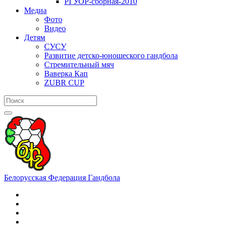
РГУОР-сборная-2010
Медиа
Фото
Видео
Детям
СУСУ
Развитие детско-юношеского гандбола
Стремительный мяч
Ваверка Кап
ZUBR CUP
Белорусская Федерация Гандбола