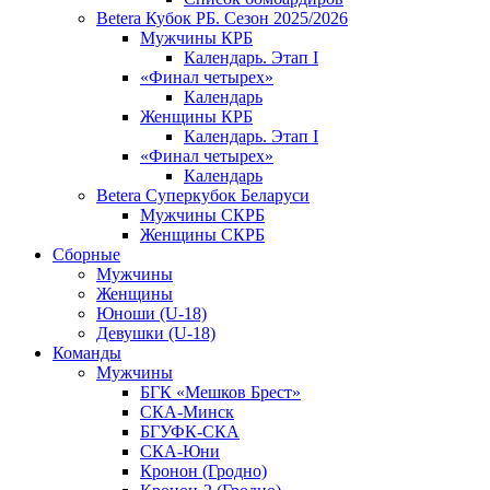
Betera Кубок РБ. Сезон 2025/2026
Мужчины КРБ
Календарь. Этап I
«Финал четырех»
Календарь
Женщины КРБ
Календарь. Этап I
«Финал четырех»
Календарь
Betera Суперкубок Беларуси
Мужчины СКРБ
Женщины СКРБ
Сборные
Мужчины
Женщины
Юноши (U-18)
Девушки (U-18)
Команды
Мужчины
БГК «Мешков Брест»
СКА-Минск
БГУФК-СКА
СКА-Юни
Кронон (Гродно)