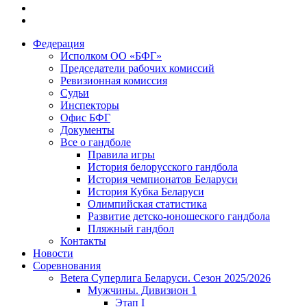
Федерация
Исполком ОО «БФГ»
Председатели рабочих комиссий
Ревизионная комиссия
Судьи
Инспекторы
Офис БФГ
Документы
Все о гандболе
Правила игры
История белорусского гандбола
История чемпионатов Беларуси
История Кубка Беларуси
Олимпийская статистика
Развитие детско-юношеского гандбола
Пляжный гандбол
Контакты
Новости
Соревнования
Betera Суперлига Беларуси. Сезон 2025/2026
Мужчины. Дивизион 1
Этап I