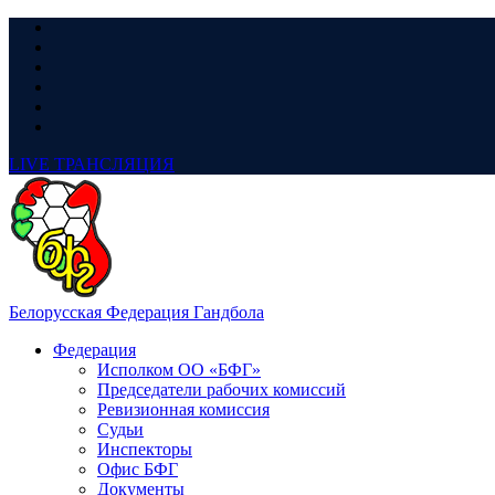
LIVE
ТРАНСЛЯЦИЯ
Белорусская Федерация Гандбола
Федерация
Исполком ОО «БФГ»
Председатели рабочих комиссий
Ревизионная комиссия
Судьи
Инспекторы
Офис БФГ
Документы