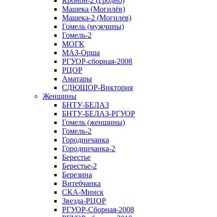
Кронон-2 (Гродно)
Машека (Могилёв)
Машека-2 (Могилев)
Гомель (мужчины)
Гомель-2
МОГК
МАЗ-Орша
РГУОР-сборная-2008
РЦОР
Аматары
СДЮШОР-Виктория
Женщины
БНТУ-БЕЛАЗ
БНТУ-БЕЛАЗ-РГУОР
Гомель (женщины)
Гомель-2
Городничанка
Городничанка-2
Берестье
Берестье-2
Березина
Витебчанка
СКА-Минск
Звезда-РЦОР
РГУОР-Сборная-2008