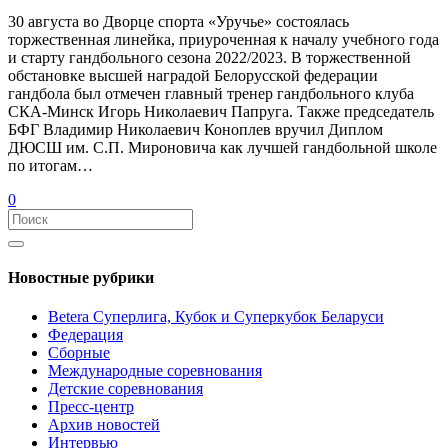
30 августа во Дворце спорта «Уручье» состоялась
торжественная линейка, приуроченная к началу учебного года
и старту гандбольного сезона 2022/2023. В торжественной
обстановке высшей наградой Белорусской федерации
гандбола был отмечен главный тренер гандбольного клуба
СКА-Минск Игорь Николаевич Папруга. Также председатель
БФГ Владимир Николаевич Коноплев вручил Диплом
ДЮСШ им. С.П. Мироновича как лучшей гандбольной школе
по итогам…
0
Новостные рубрики
Betera Суперлига, Кубок и Суперкубок Беларуси
Федерация
Сборные
Международные соревнования
Детские соревнования
Пресс-центр
Архив новостей
Интервью