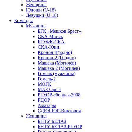
Женщины
Юноши (U-18)
Девушки (U-18)
Команды
Мужчины
БГК «Мешков Брест»
СКА-Минск
БГУФК-СКА
СКА-Юни
Кронон (Гродно)
Кронон-2 (Гродно)
Машека (Могилёв)
Машека-2 (Могилев)
Гомель (мужчины)
Гомель-2
МОГК
МАЗ-Орша
РГУОР-сборная-2008
РЦОР
Аматары
СДЮШОР-Виктория
Женщины
БНТУ-БЕЛАЗ
БНТУ-БЕЛАЗ-РГУОР
Гомель (женщины)