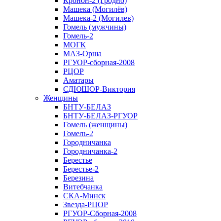
Кронон-2 (Гродно)
Машека (Могилёв)
Машека-2 (Могилев)
Гомель (мужчины)
Гомель-2
МОГК
МАЗ-Орша
РГУОР-сборная-2008
РЦОР
Аматары
СДЮШОР-Виктория
Женщины
БНТУ-БЕЛАЗ
БНТУ-БЕЛАЗ-РГУОР
Гомель (женщины)
Гомель-2
Городничанка
Городничанка-2
Берестье
Берестье-2
Березина
Витебчанка
СКА-Минск
Звезда-РЦОР
РГУОР-Сборная-2008