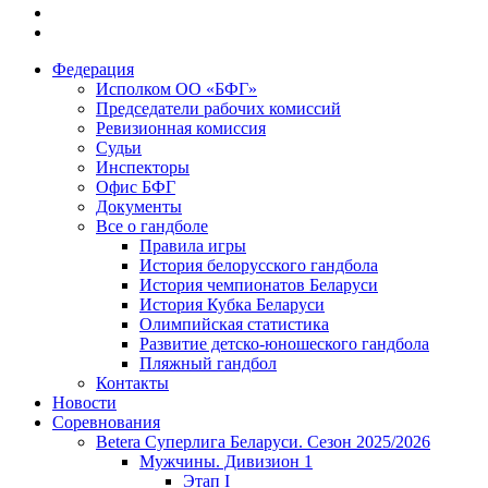
Федерация
Исполком ОО «БФГ»
Председатели рабочих комиссий
Ревизионная комиссия
Судьи
Инспекторы
Офис БФГ
Документы
Все о гандболе
Правила игры
История белорусского гандбола
История чемпионатов Беларуси
История Кубка Беларуси
Олимпийская статистика
Развитие детско-юношеского гандбола
Пляжный гандбол
Контакты
Новости
Соревнования
Betera Суперлига Беларуси. Сезон 2025/2026
Мужчины. Дивизион 1
Этап I