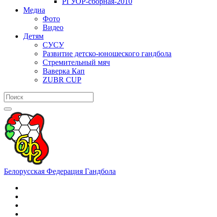
РГУОР-сборная-2010
Медиа
Фото
Видео
Детям
СУСУ
Развитие детско-юношеского гандбола
Стремительный мяч
Ваверка Кап
ZUBR CUP
Белорусская Федерация Гандбола