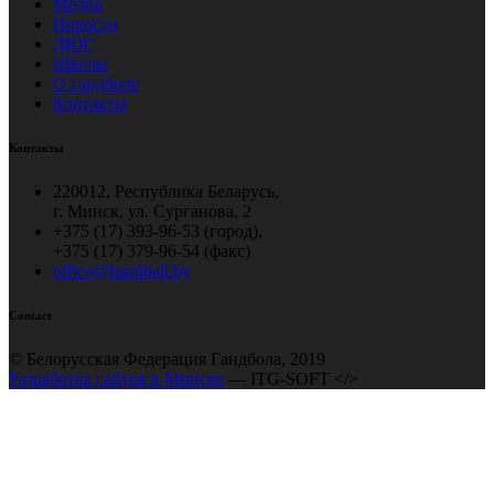
Медиа
Новости
ДЮГ
Школы
О гандболе
Контакты
Контакты
220012, Республика Беларусь,
г. Минск, ул. Сурганова, 2
+375 (17) 393-96-53 (город),
+375 (17) 379-96-54 (факс)
office@handball.by
Contact
© Белорусская Федерация Гандбола, 2019
Разработка сайтов в Минске
— ITG-SOFT </>