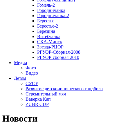
Гомель-2
Городничанка
Городничанка-2
Берестье
Берестье-2
Березина
Витебчанка
СКА-Минск
Звезда-РЦОР
РГУОР-Сборная-2008
РГУОР-сборная-2010
Медиа
Фото
Видео
Детям
СУСУ
Развитие детско-юношеского гандбола
Стремительный мяч
Ваверка Кап
ZUBR CUP
Новости