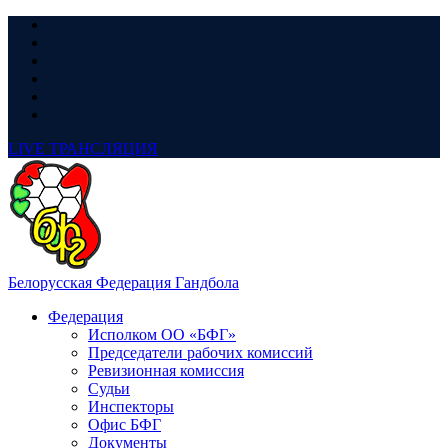
LIVE
ТРАНСЛЯЦИЯ
Белорусская Федерация Гандбола
Федерация
Исполком ОО «БФГ»
Председатели рабочих комиссий
Ревизионная комиссия
Судьи
Инспекторы
Офис БФГ
Документы