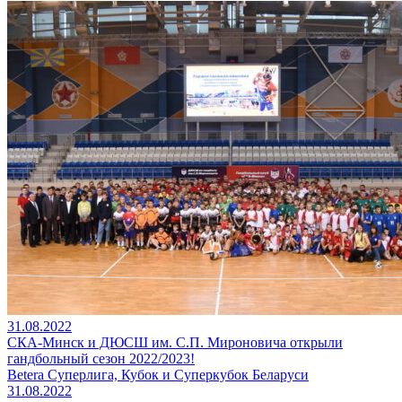
31.08.2022
СКА-Минск и ДЮСШ им. С.П. Мироновича открыли
гандбольный сезон 2022/2023!
Betera Суперлига, Кубок и Суперкубок Беларуси
31.08.2022