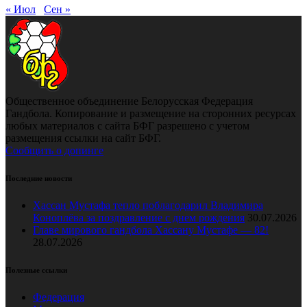
« Июл
Сен »
Общественное объединение Белорусская Федерация
Гандбола. Копирование и размещение на сторонних ресурсах
любых материалов с сайта БФГ разрешено с учетом
размещения ссылки на сайт БФГ.
Сообщить о допинге
Последние новости
Хассан Мустафа тепло поблагодарил Владимира
Коноплёва за поздравление с днем рождения
30.07.2026
Главе мирового гандбола Хассану Мустафе — 82!
28.07.2026
Полезные ссылки
Федерация