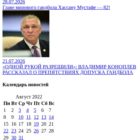
28.07.2026
Главе мирового гандбола Хассану Мустафе — 82!
21.07.2026
«ОДНОЙ РУКОЙ РАЗРЕШИЛИ»: ВЛАДИМИР КОНОПЛЕВ
РАССКАЗАЛ О ПРЕПЯТСТВИЯХ ДОПУСКА ГАНДБОЛА
Календарь новостей
Август 2022
Пн
Вт
Ср
Чт
Пт
Сб
Вс
1
2
3
4
5
6
7
8
9
10
11
12
13
14
15
16
17
18
19
20
21
22
23
24
25
26
27
28
29
30
31