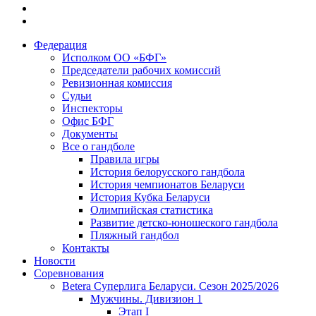
Федерация
Исполком ОО «БФГ»
Председатели рабочих комиссий
Ревизионная комиссия
Судьи
Инспекторы
Офис БФГ
Документы
Все о гандболе
Правила игры
История белорусского гандбола
История чемпионатов Беларуси
История Кубка Беларуси
Олимпийская статистика
Развитие детско-юношеского гандбола
Пляжный гандбол
Контакты
Новости
Соревнования
Betera Суперлига Беларуси. Сезон 2025/2026
Мужчины. Дивизион 1
Этап I