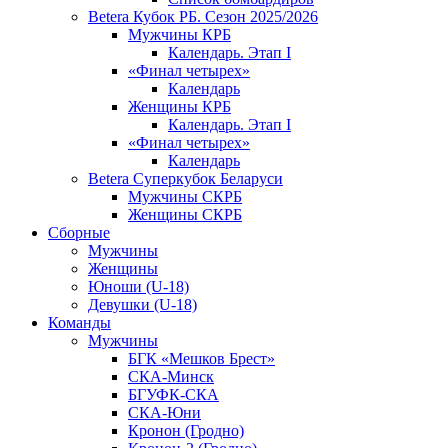
Betera Кубок РБ. Сезон 2025/2026
Мужчины КРБ
Календарь. Этап I
«Финал четырех»
Календарь
Женщины КРБ
Календарь. Этап I
«Финал четырех»
Календарь
Betera Суперкубок Беларуси
Мужчины СКРБ
Женщины СКРБ
Сборные
Мужчины
Женщины
Юноши (U-18)
Девушки (U-18)
Команды
Мужчины
БГК «Мешков Брест»
СКА-Минск
БГУФК-СКА
СКА-Юни
Кронон (Гродно)