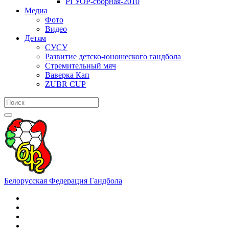
РГУОР-сборная-2010
Медиа
Фото
Видео
Детям
СУСУ
Развитие детско-юношеского гандбола
Стремительный мяч
Ваверка Кап
ZUBR CUP
Белорусская Федерация Гандбола