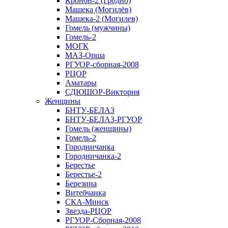
Кронон-2 (Гродно)
Машека (Могилёв)
Машека-2 (Могилев)
Гомель (мужчины)
Гомель-2
МОГК
МАЗ-Орша
РГУОР-сборная-2008
РЦОР
Аматары
СДЮШОР-Виктория
Женщины
БНТУ-БЕЛАЗ
БНТУ-БЕЛАЗ-РГУОР
Гомель (женщины)
Гомель-2
Городничанка
Городничанка-2
Берестье
Берестье-2
Березина
Витебчанка
СКА-Минск
Звезда-РЦОР
РГУОР-Сборная-2008