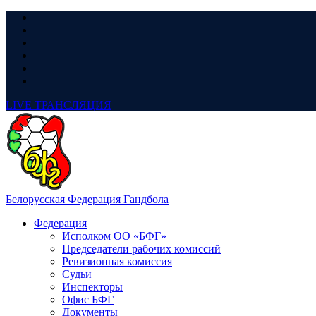
LIVE
ТРАНСЛЯЦИЯ
Белорусская Федерация Гандбола
Федерация
Исполком ОО «БФГ»
Председатели рабочих комиссий
Ревизионная комиссия
Судьи
Инспекторы
Офис БФГ
Документы