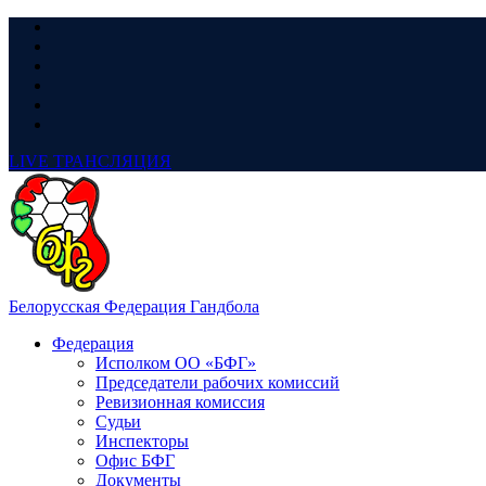
LIVE
ТРАНСЛЯЦИЯ
Белорусская Федерация Гандбола
Федерация
Исполком ОО «БФГ»
Председатели рабочих комиссий
Ревизионная комиссия
Судьи
Инспекторы
Офис БФГ
Документы