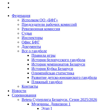
Федерация
Исполком ОО «БФГ»
Председатели рабочих комиссий
Ревизионная комиссия
Судьи
Инспекторы
Офис БФГ
Документы
Все о гандболе
Правила игры
История белорусского гандбола
История чемпионатов Беларуси
История Кубка Беларуси
Олимпийская статистика
Развитие детско-юношеского гандбола
Пляжный гандбол
Контакты
Новости
Соревнования
Betera Суперлига Беларуси. Сезон 2025/2026
Мужчины. Дивизион 1
Этап I