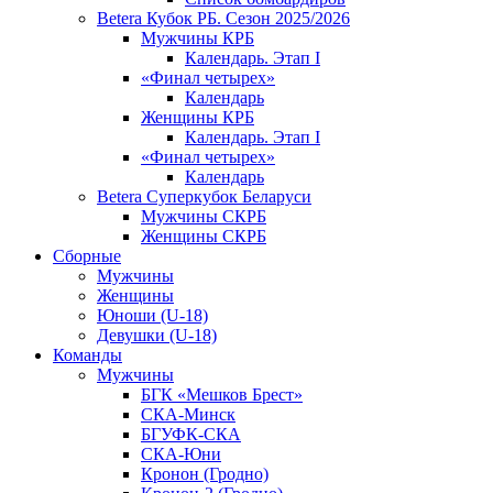
Betera Кубок РБ. Сезон 2025/2026
Мужчины КРБ
Календарь. Этап I
«Финал четырех»
Календарь
Женщины КРБ
Календарь. Этап I
«Финал четырех»
Календарь
Betera Суперкубок Беларуси
Мужчины СКРБ
Женщины СКРБ
Сборные
Мужчины
Женщины
Юноши (U-18)
Девушки (U-18)
Команды
Мужчины
БГК «Мешков Брест»
СКА-Минск
БГУФК-СКА
СКА-Юни
Кронон (Гродно)