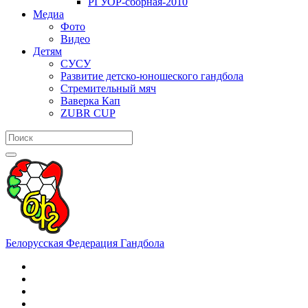
РГУОР-сборная-2010
Медиа
Фото
Видео
Детям
СУСУ
Развитие детско-юношеского гандбола
Стремительный мяч
Ваверка Кап
ZUBR CUP
Белорусская Федерация Гандбола