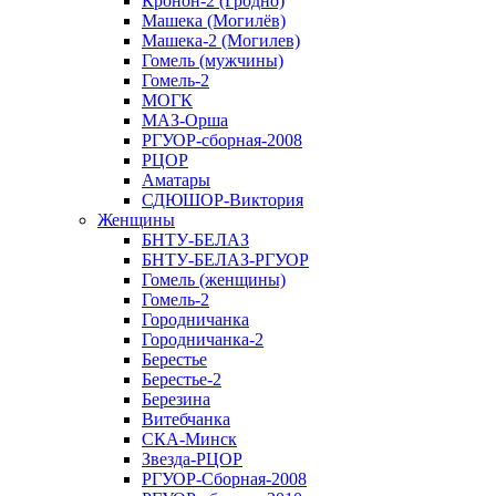
Кронон-2 (Гродно)
Машека (Могилёв)
Машека-2 (Могилев)
Гомель (мужчины)
Гомель-2
МОГК
МАЗ-Орша
РГУОР-сборная-2008
РЦОР
Аматары
СДЮШОР-Виктория
Женщины
БНТУ-БЕЛАЗ
БНТУ-БЕЛАЗ-РГУОР
Гомель (женщины)
Гомель-2
Городничанка
Городничанка-2
Берестье
Берестье-2
Березина
Витебчанка
СКА-Минск
Звезда-РЦОР
РГУОР-Сборная-2008