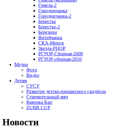
Гомель-2
Городничанка
Городничанка-2
Берестье
Берестье-2
Березина
Витебчанка
СКА-Минск
Звезда-РЦОР
РГУОР-Сборная-2008
РГУОР-сборная-2010
Медиа
Фото
Видео
Детям
СУСУ
Развитие детско-юношеского гандбола
Стремительный мяч
Ваверка Кап
ZUBR CUP
Новости