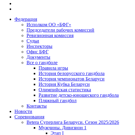
Федерация
Исполком ОО «БФГ»
Председатели рабочих комиссий
Ревизионная комиссия
Судьи
Инспекторы
Офис БФГ
Документы
Все о гандболе
Правила игры
История белорусского гандбола
История чемпионатов Беларуси
История Кубка Беларуси
Олимпийская статистика
Развитие детско-юношеского гандбола
Пляжный гандбол
Контакты
Новости
Соревнования
Betera Суперлига Беларуси. Сезон 2025/2026
Мужчины. Дивизион 1
Этап I