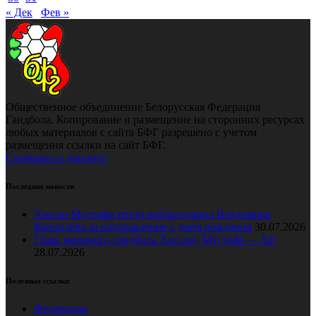
« Дек
Фев »
Общественное объединение Белорусская Федерация
Гандбола. Копирование и размещение на сторонних ресурсах
любых материалов с сайта БФГ разрешено с учетом
размещения ссылки на сайт БФГ.
Сообщить о допинге
Последние новости
Хассан Мустафа тепло поблагодарил Владимира
Коноплёва за поздравление с днем рождения
30.07.2026
Главе мирового гандбола Хассану Мустафе — 82!
28.07.2026
Полезные ссылки
Федерация