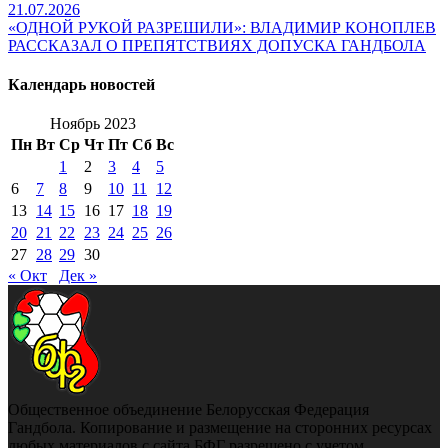
21.07.2026
«ОДНОЙ РУКОЙ РАЗРЕШИЛИ»: ВЛАДИМИР КОНОПЛЕВ
РАССКАЗАЛ О ПРЕПЯТСТВИЯХ ДОПУСКА ГАНДБОЛА
Календарь новостей
Ноябрь 2023
Пн
Вт
Ср
Чт
Пт
Сб
Вс
1
2
3
4
5
6
7
8
9
10
11
12
13
14
15
16
17
18
19
20
21
22
23
24
25
26
27
28
29
30
« Окт
Дек »
Общественное объединение Белорусская Федерация
Гандбола. Копирование и размещение на сторонних ресурсах
любых материалов с сайта БФГ разрешено с учетом