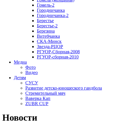
Гомель-2
Городничанка
Городничанка-2
Берестье
Берестье-2
Березина
Витебчанка
СКА-Минск
Звезда-РЦОР
РГУОР-Сборная-2008
РГУОР-сборная-2010
Медиа
Фото
Видео
Детям
СУСУ
Развитие детско-юношеского гандбола
Стремительный мяч
Ваверка Кап
ZUBR CUP
Новости