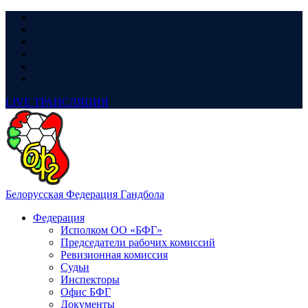
LIVE
ТРАНСЛЯЦИЯ
Белорусская Федерация Гандбола
Федерация
Исполком ОО «БФГ»
Председатели рабочих комиссий
Ревизионная комиссия
Судьи
Инспекторы
Офис БФГ
Документы