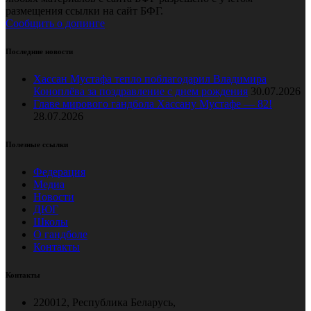
размещения ссылки на сайт БФГ.
Сообщить о допинге
Последние новости
Хассан Мустафа тепло поблагодарил Владимира
Коноплёва за поздравление с днем рождения
30.07.2026
Главе мирового гандбола Хассану Мустафе — 82!
28.07.2026
Полезные ссылки
Федерация
Медиа
Новости
ДЮГ
Школы
О гандболе
Контакты
Контакты
220012, Республика Беларусь,