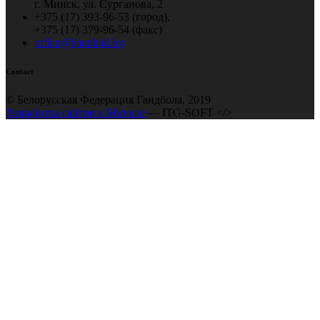
г. Минск, ул. Сурганова, 2
+375 (17) 393-96-53 (город),
+375 (17) 379-96-54 (факс)
office@handball.by
Contact
© Белорусская Федерация Гандбола, 2019
Разработка сайтов в Минске
— ITG-SOFT </>