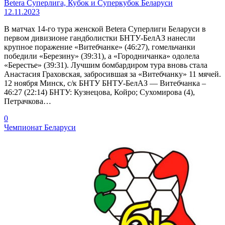
Betera Суперлига, Кубок и Суперкубок Беларуси
12.11.2023
В матчах 14-го тура женской Betera Суперлиги Беларуси в
первом дивизионе гандболистки БНТУ-БелАЗ нанесли
крупное поражение «Витебчанке» (46:27), гомельчанки
победили «Березину» (39:31), а «Городничанка» одолела
«Берестье» (39:31). Лучшим бомбардиром тура вновь стала
Анастасия Граховская, забросившая за «Витебчанку» 11 мячей.
12 ноября Минск, с/к БНТУ БНТУ-БелАЗ — Витебчанка –
46:27 (22:14) БНТУ: Кузнецова, Койро; Сухомирова (4),
Петрачкова…
0
Чемпионат Беларуси