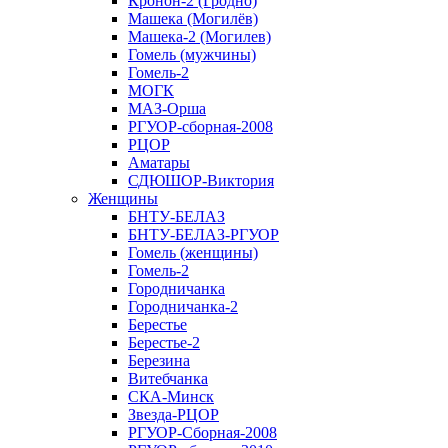
Кронон-2 (Гродно)
Машека (Могилёв)
Машека-2 (Могилев)
Гомель (мужчины)
Гомель-2
МОГК
МАЗ-Орша
РГУОР-сборная-2008
РЦОР
Аматары
СДЮШОР-Виктория
Женщины
БНТУ-БЕЛАЗ
БНТУ-БЕЛАЗ-РГУОР
Гомель (женщины)
Гомель-2
Городничанка
Городничанка-2
Берестье
Берестье-2
Березина
Витебчанка
СКА-Минск
Звезда-РЦОР
РГУОР-Сборная-2008