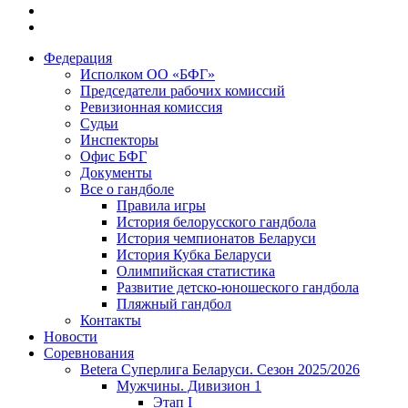
Федерация
Исполком ОО «БФГ»
Председатели рабочих комиссий
Ревизионная комиссия
Судьи
Инспекторы
Офис БФГ
Документы
Все о гандболе
Правила игры
История белорусского гандбола
История чемпионатов Беларуси
История Кубка Беларуси
Олимпийская статистика
Развитие детско-юношеского гандбола
Пляжный гандбол
Контакты
Новости
Соревнования
Betera Суперлига Беларуси. Сезон 2025/2026
Мужчины. Дивизион 1
Этап I