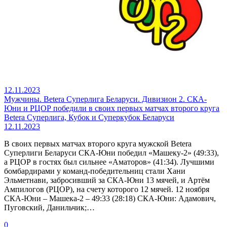
12.11.2023
Мужчины. Betera Суперлига Беларуси. Дивизион 2. СКА-
Юни и РЦОР победили в своих первых матчах второго круга
Betera Суперлига, Кубок и Суперкубок Беларуси
12.11.2023
В своих первых матчах второго круга мужской Betera
Суперлиги Беларуси СКА-Юни победил «Машеку-2» (49:33),
а РЦОР в гостях был сильнее «Аматоров» (41:34). Лучшими
бомбардирами у команд-победительниц стали Хани
Эльметнави, забросивший за СКА-Юни 13 мячей, и Артём
Ампилогов (РЦОР), на счету которого 12 мячей. 12 ноября
СКА-Юни – Машека-2 – 49:33 (28:18) СКА-Юни: Адамович,
Пуговский, Данильчик;…
0