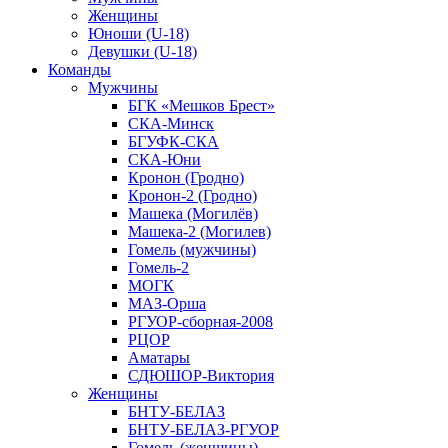
Женщины
Юноши (U-18)
Девушки (U-18)
Команды
Мужчины
БГК «Мешков Брест»
СКА-Минск
БГУФК-СКА
СКА-Юни
Кронон (Гродно)
Кронон-2 (Гродно)
Машека (Могилёв)
Машека-2 (Могилев)
Гомель (мужчины)
Гомель-2
МОГК
МАЗ-Орша
РГУОР-сборная-2008
РЦОР
Аматары
СДЮШОР-Виктория
Женщины
БНТУ-БЕЛАЗ
БНТУ-БЕЛАЗ-РГУОР
Гомель (женщины)