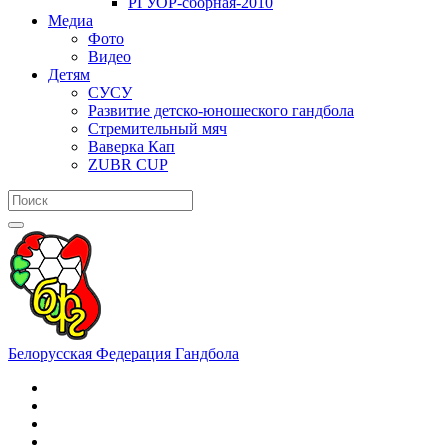
РГУОР-сборная-2010
Медиа
Фото
Видео
Детям
СУСУ
Развитие детско-юношеского гандбола
Стремительный мяч
Ваверка Кап
ZUBR CUP
Белорусская Федерация Гандбола