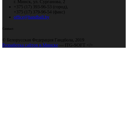
г. Минск, ул. Сурганова, 2
+375 (17) 393-96-53 (город),
+375 (17) 379-96-54 (факс)
office@handball.by
Contact
© Белорусская Федерация Гандбола, 2019
Разработка сайтов в Минске
— ITG-SOFT </>