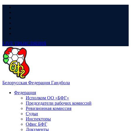
LIVE
ТРАНСЛЯЦИЯ
Белорусская Федерация Гандбола
Федерация
Исполком ОО «БФГ»
Председатели рабочих комиссий
Ревизионная комиссия
Судьи
Инспекторы
Офис БФГ
Документы