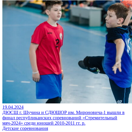
19.04.2024
ДЮСШ г. Щучина и СДЮШОР им. Мироновича-1 вышли в
финал республиканских соревнований «Стремительный
мяч-2024» среди юношей 2010-2011 гг. р.
Детские соревнования