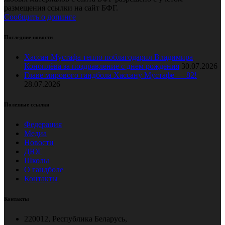
размещения ссылки на сайт БФГ.
Сообщить о допинге
Последние новости
Хассан Мустафа тепло поблагодарил Владимира
Коноплёва за поздравление с днем рождения
30.07.2026
Главе мирового гандбола Хассану Мустафе — 82!
28.07.2026
Полезные ссылки
Федерация
Медиа
Новости
ДЮГ
Школы
О гандболе
Контакты
Контакты
220012, Республика Беларусь,