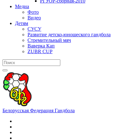
РГУОР-сборная-2010
Медиа
Фото
Видео
Детям
СУСУ
Развитие детско-юношеского гандбола
Стремительный мяч
Ваверка Кап
ZUBR CUP
Белорусская Федерация Гандбола