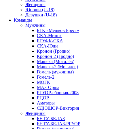
Женщины
Юноши (U-18)
Девушки (U-18)
Команды
Мужчины
БГК «Мешков Брест»
СКА-Минск
БГУФК-СКА
СКА-Юни
Кронон (Гродно)
Кронон-2 (Гродно)
Машека (Могилёв)
Машека-2 (Могилев)
Гомель (мужчины)
Гомель-2
МОГК
МАЗ-Орша
РГУОР-сборная-2008
РЦОР
Аматары
СДЮШОР-Виктория
Женщины
БНТУ-БЕЛАЗ
БНТУ-БЕЛАЗ-РГУОР
Гомель (женщины)