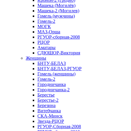
Кронон-2 (Гродно)
Машека (Могилёв)
Машека-2 (Могилев)
Гомель (мужчины)
Гомель-2
МОГК
МАЗ-Орша
РГУОР-сборная-2008
РЦОР
Аматары
СДЮШОР-Виктория
Женщины
БНТУ-БЕЛАЗ
БНТУ-БЕЛАЗ-РГУОР
Гомель (женщины)
Гомель-2
Городничанка
Городничанка-2
Берестье
Берестье-2
Березина
Витебчанка
СКА-Минск
Звезда-РЦОР
РГУОР-Сборная-2008