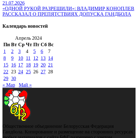
21.07.2026
«ОДНОЙ РУКОЙ РАЗРЕШИЛИ»: ВЛАДИМИР КОНОПЛЕВ
РАССКАЗАЛ О ПРЕПЯТСТВИЯХ ДОПУСКА ГАНДБОЛА
Календарь новостей
Апрель 2024
Пн
Вт
Ср
Чт
Пт
Сб
Вс
1
2
3
4
5
6
7
8
9
10
11
12
13
14
15
16
17
18
19
20
21
22
23
24
25
26
27
28
29
30
« Мар
Май »
Общественное объединение Белорусская Федерация
Гандбола. Копирование и размещение на сторонних ресурсах
любых материалов с сайта БФГ разрешено с учетом