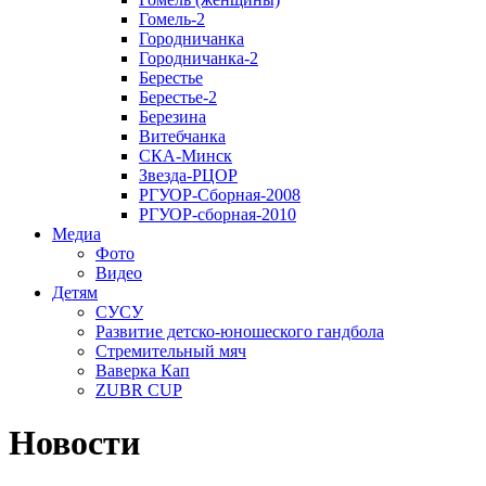
Гомель-2
Городничанка
Городничанка-2
Берестье
Берестье-2
Березина
Витебчанка
СКА-Минск
Звезда-РЦОР
РГУОР-Сборная-2008
РГУОР-сборная-2010
Медиа
Фото
Видео
Детям
СУСУ
Развитие детско-юношеского гандбола
Стремительный мяч
Ваверка Кап
ZUBR CUP
Новости