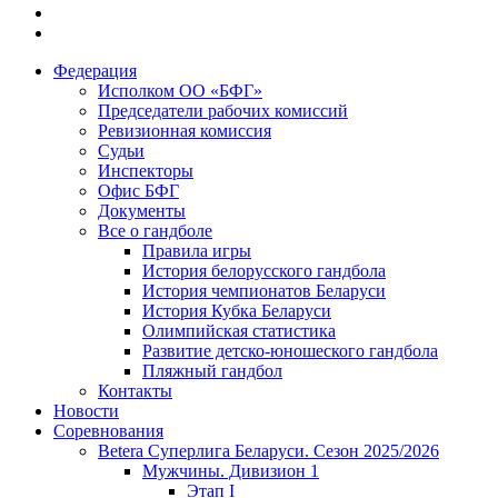
Федерация
Исполком ОО «БФГ»
Председатели рабочих комиссий
Ревизионная комиссия
Судьи
Инспекторы
Офис БФГ
Документы
Все о гандболе
Правила игры
История белорусского гандбола
История чемпионатов Беларуси
История Кубка Беларуси
Олимпийская статистика
Развитие детско-юношеского гандбола
Пляжный гандбол
Контакты
Новости
Соревнования
Betera Суперлига Беларуси. Сезон 2025/2026
Мужчины. Дивизион 1
Этап I