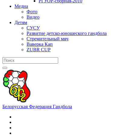
РГУОР-сборная-2010
Медиа
Фото
Видео
Детям
СУСУ
Развитие детско-юношеского гандбола
Стремительный мяч
Ваверка Кап
ZUBR CUP
Белорусская Федерация Гандбола