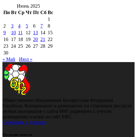
Июнь 2025
Пн
Вт
Ср
Чт
Пт
Сб
Вс
1
2
3
4
5
6
7
8
9
10
11
12
13
14
15
16
17
18
19
20
21
22
23
24
25
26
27
28
29
30
« Май
Июл »
Общественное объединение Белорусская Федерация
Гандбола. Копирование и размещение на сторонних ресурсах
любых материалов с сайта БФГ разрешено с учетом
размещения ссылки на сайт БФГ.
Сообщить о допинге
Последние новости