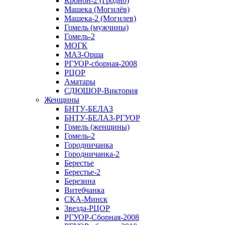
Кронон-2 (Гродно)
Машека (Могилёв)
Машека-2 (Могилев)
Гомель (мужчины)
Гомель-2
МОГК
МАЗ-Орша
РГУОР-сборная-2008
РЦОР
Аматары
СДЮШОР-Виктория
Женщины
БНТУ-БЕЛАЗ
БНТУ-БЕЛАЗ-РГУОР
Гомель (женщины)
Гомель-2
Городничанка
Городничанка-2
Берестье
Берестье-2
Березина
Витебчанка
СКА-Минск
Звезда-РЦОР
РГУОР-Сборная-2008