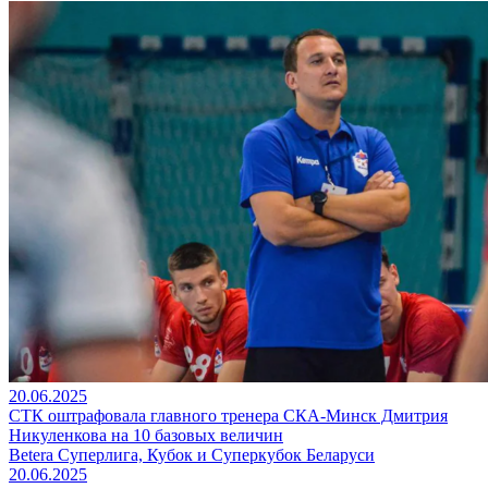
20.06.2025
СТК оштрафовала главного тренера СКА-Минск Дмитрия
Никуленкова на 10 базовых величин
Betera Суперлига, Кубок и Суперкубок Беларуси
20.06.2025