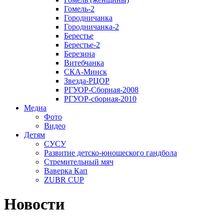
Гомель-2
Городничанка
Городничанка-2
Берестье
Берестье-2
Березина
Витебчанка
СКА-Минск
Звезда-РЦОР
РГУОР-Сборная-2008
РГУОР-сборная-2010
Медиа
Фото
Видео
Детям
СУСУ
Развитие детско-юношеского гандбола
Стремительный мяч
Ваверка Кап
ZUBR CUP
Новости