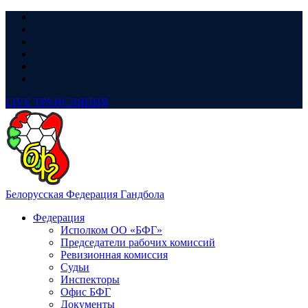
LIVE
ТРАНСЛЯЦИЯ
Белорусская Федерация Гандбола
Федерация
Исполком ОО «БФГ»
Председатели рабочих комиссий
Ревизионная комиссия
Судьи
Инспекторы
Офис БФГ
Документы