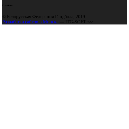
Contact
© Белорусская Федерация Гандбола, 2019
Разработка сайтов в Минске
— ITG-SOFT </>