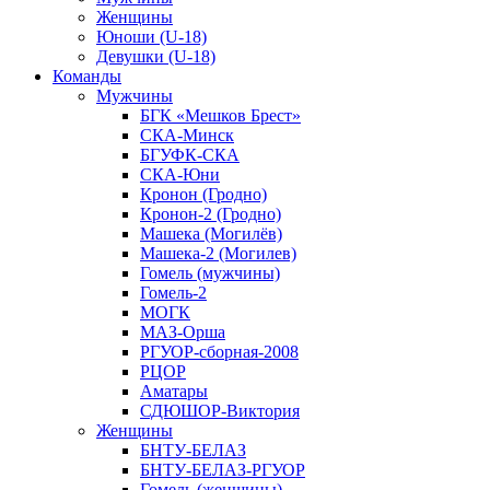
Женщины
Юноши (U-18)
Девушки (U-18)
Команды
Мужчины
БГК «Мешков Брест»
СКА-Минск
БГУФК-СКА
СКА-Юни
Кронон (Гродно)
Кронон-2 (Гродно)
Машека (Могилёв)
Машека-2 (Могилев)
Гомель (мужчины)
Гомель-2
МОГК
МАЗ-Орша
РГУОР-сборная-2008
РЦОР
Аматары
СДЮШОР-Виктория
Женщины
БНТУ-БЕЛАЗ
БНТУ-БЕЛАЗ-РГУОР
Гомель (женщины)