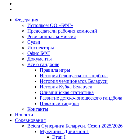
Федерация
Исполком ОО «БФГ»
Председатели рабочих комиссий
Ревизионная комиссия
Судьи
Инспекторы
Офис БФГ
Документы
Все о гандболе
Правила игры
История белорусского гандбола
История чемпионатов Беларуси
История Кубка Беларуси
Олимпийская статистика
Развитие детско-юношеского гандбола
Пляжный гандбол
Контакты
Новости
Соревнования
Betera Суперлига Беларуси. Сезон 2025/2026
Мужчины. Дивизион 1
Этап I