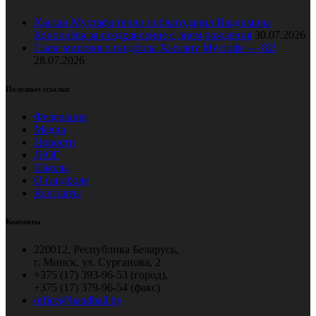
Хассан Мустафа тепло поблагодарил Владимира
Коноплёва за поздравление с днем рождения
30.07.2026
Главе мирового гандбола Хассану Мустафе — 82!
28.07.2026
Полезные ссылки
Федерация
Медиа
Новости
ДЮГ
Школы
О гандболе
Контакты
Контакты
220012, Республика Беларусь,
г. Минск, ул. Сурганова, 2
+375 (17) 393-96-53 (город),
+375 (17) 379-96-54 (факс)
office@handball.by