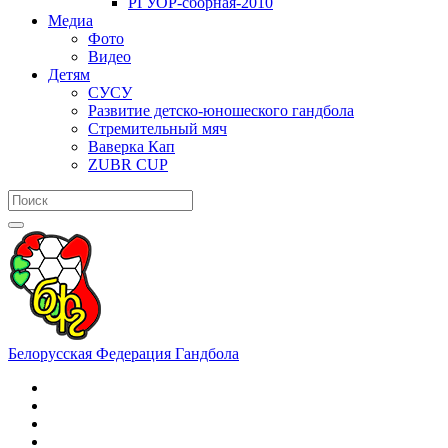
РГУОР-сборная-2010
Медиа
Фото
Видео
Детям
СУСУ
Развитие детско-юношеского гандбола
Стремительный мяч
Ваверка Кап
ZUBR CUP
Белорусская Федерация Гандбола