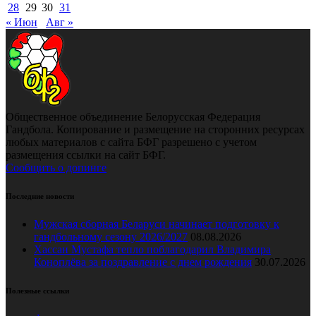
28
29
30
31
« Июн
Авг »
Общественное объединение Белорусская Федерация
Гандбола. Копирование и размещение на сторонних ресурсах
любых материалов с сайта БФГ разрешено с учетом
размещения ссылки на сайт БФГ.
Сообщить о допинге
Последние новости
Мужская сборная Беларуси начинает подготовку к
гандбольному сезону 2026/2027
08.08.2026
Хассан Мустафа тепло поблагодарил Владимира
Коноплёва за поздравление с днем рождения
30.07.2026
Полезные ссылки