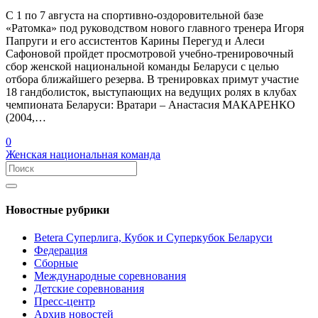
С 1 по 7 августа на спортивно-оздоровительной базе
«Ратомка» под руководством нового главного тренера Игоря
Папруги и его ассистентов Карины Перегуд и Алеси
Сафоновой пройдет просмотровой учебно-тренировочный
сбор женской национальной команды Беларуси с целью
отбора ближайшего резерва. В тренировках примут участие
18 гандболисток, выступающих на ведущих ролях в клубах
чемпионата Беларуси: Вратари – Анастасия МАКАРЕНКО
(2004,…
0
Женская национальная команда
Новостные рубрики
Betera Суперлига, Кубок и Суперкубок Беларуси
Федерация
Сборные
Международные соревнования
Детские соревнования
Пресс-центр
Архив новостей