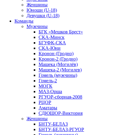
Женщины
Юноши (U-18)
Девушки (U-18)
Команды
Мужчины
БГК «Мешков Брест»
СКА-Минск
БГУФК-СКА
СКА-Юни
Кронон (Гродно)
Кронон-2 (Гродно)
Машека (Могилёв)
Машека-2 (Могилев)
Гомель (мужчины)
Гомель-2
МОГК
МАЗ-Орша
РГУОР-сборная-2008
РЦОР
Аматары
СДЮШОР-Виктория
Женщины
БНТУ-БЕЛАЗ
БНТУ-БЕЛАЗ-РГУОР
Гомель (женщины)