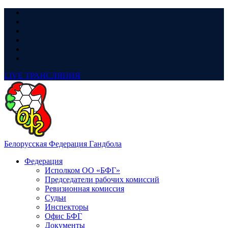
LIVE
ТРАНСЛЯЦИЯ
Белорусская Федерация Гандбола
Федерация
Исполком ОО «БФГ»
Председатели рабочих комиссий
Ревизионная комиссия
Судьи
Инспекторы
Офис БФГ
Документы