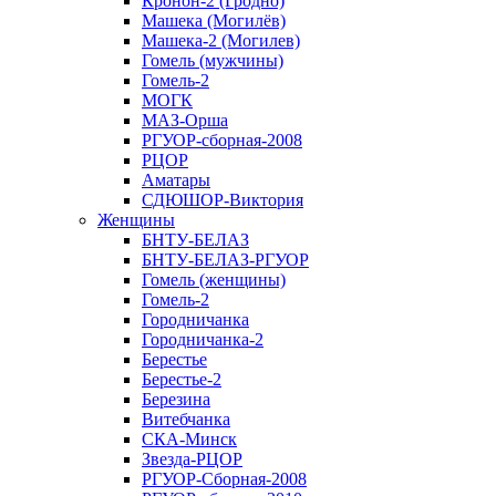
Кронон-2 (Гродно)
Машека (Могилёв)
Машека-2 (Могилев)
Гомель (мужчины)
Гомель-2
МОГК
МАЗ-Орша
РГУОР-сборная-2008
РЦОР
Аматары
СДЮШОР-Виктория
Женщины
БНТУ-БЕЛАЗ
БНТУ-БЕЛАЗ-РГУОР
Гомель (женщины)
Гомель-2
Городничанка
Городничанка-2
Берестье
Берестье-2
Березина
Витебчанка
СКА-Минск
Звезда-РЦОР
РГУОР-Сборная-2008