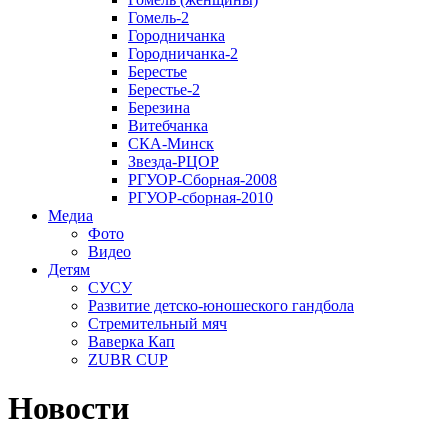
Гомель-2
Городничанка
Городничанка-2
Берестье
Берестье-2
Березина
Витебчанка
СКА-Минск
Звезда-РЦОР
РГУОР-Сборная-2008
РГУОР-сборная-2010
Медиа
Фото
Видео
Детям
СУСУ
Развитие детско-юношеского гандбола
Стремительный мяч
Ваверка Кап
ZUBR CUP
Новости