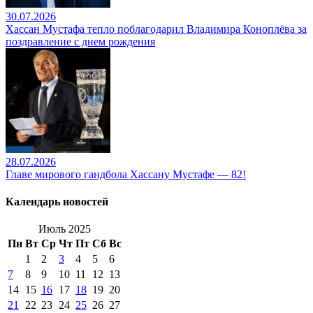
30.07.2026
Хассан Мустафа тепло поблагодарил Владимира Коноплёва за
поздравление с днем рождения
28.07.2026
Главе мирового гандбола Хассану Мустафе — 82!
Календарь новостей
Июль 2025
Пн
Вт
Ср
Чт
Пт
Сб
Вс
1
2
3
4
5
6
7
8
9
10
11
12
13
14
15
16
17
18
19
20
21
22
23
24
25
26
27