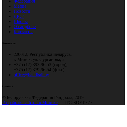
Федерация
Медиа
Новости
ДЮГ
Школы
О гандболе
Контакты
Контакты
220012, Республика Беларусь,
г. Минск, ул. Сурганова, 2
+375 (17) 393-96-53 (город),
+375 (17) 379-96-54 (факс)
office@handball.by
Contact
© Белорусская Федерация Гандбола, 2019
Разработка сайтов в Минске
— ITG-SOFT </>