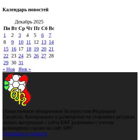
Календарь новостей
Декабрь 2025
Пн
Вт
Ср
Чт
Пт
Сб
Вс
1
2
3
4
5
6
7
8
9
10
11
12
13
14
15
16
17
18
19
20
21
22
23
24
25
26
27
28
29
30
31
« Ноя
Янв »
Общественное объединение Белорусская Федерация
Гандбола. Копирование и размещение на сторонних ресурсах
любых материалов с сайта БФГ разрешено с учетом
размещения ссылки на сайт БФГ.
Сообщить о допинге