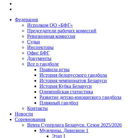
Федерация
Исполком ОО «БФГ»
Председатели рабочих комиссий
Ревизионная комиссия
Судьи
Инспекторы
Офис БФГ
Документы
Все о гандболе
Правила игры
История белорусского гандбола
История чемпионатов Беларуси
История Кубка Беларуси
Олимпийская статистика
Развитие детско-юношеского гандбола
Пляжный гандбол
Контакты
Новости
Соревнования
Betera Суперлига Беларуси. Сезон 2025/2026
Мужчины. Дивизион 1
Этап I