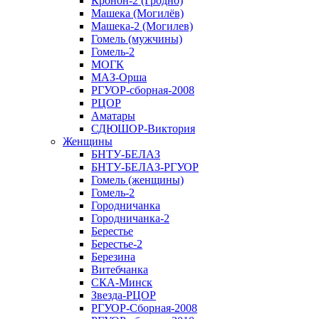
Кронон-2 (Гродно)
Машека (Могилёв)
Машека-2 (Могилев)
Гомель (мужчины)
Гомель-2
МОГК
МАЗ-Орша
РГУОР-сборная-2008
РЦОР
Аматары
СДЮШОР-Виктория
Женщины
БНТУ-БЕЛАЗ
БНТУ-БЕЛАЗ-РГУОР
Гомель (женщины)
Гомель-2
Городничанка
Городничанка-2
Берестье
Берестье-2
Березина
Витебчанка
СКА-Минск
Звезда-РЦОР
РГУОР-Сборная-2008