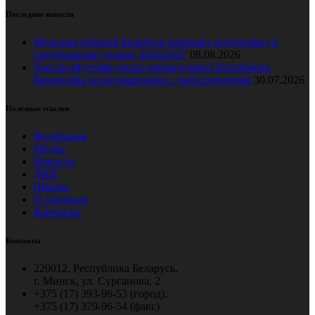
Последние новости
Мужская сборная Беларуси начинает подготовку к
гандбольному сезону 2026/2027
08.08.2026
Хассан Мустафа тепло поблагодарил Владимира
Коноплёва за поздравление с днем рождения
30.07.2026
Полезные ссылки
Федерация
Медиа
Новости
ДЮГ
Школы
О гандболе
Контакты
Контакты
220012, Республика Беларусь,
г. Минск, ул. Сурганова, 2
+375 (17) 393-96-53 (город),
+375 (17) 379-96-54 (факс)