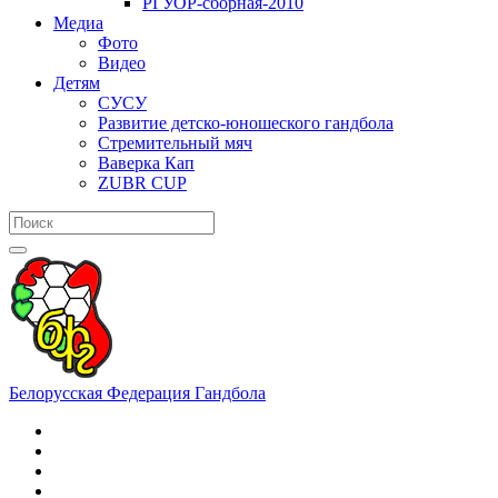
РГУОР-сборная-2010
Медиа
Фото
Видео
Детям
СУСУ
Развитие детско-юношеского гандбола
Стремительный мяч
Ваверка Кап
ZUBR CUP
Белорусская Федерация Гандбола