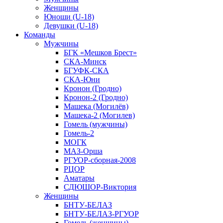
Женщины
Юноши (U-18)
Девушки (U-18)
Команды
Мужчины
БГК «Мешков Брест»
СКА-Минск
БГУФК-СКА
СКА-Юни
Кронон (Гродно)
Кронон-2 (Гродно)
Машека (Могилёв)
Машека-2 (Могилев)
Гомель (мужчины)
Гомель-2
МОГК
МАЗ-Орша
РГУОР-сборная-2008
РЦОР
Аматары
СДЮШОР-Виктория
Женщины
БНТУ-БЕЛАЗ
БНТУ-БЕЛАЗ-РГУОР
Гомель (женщины)