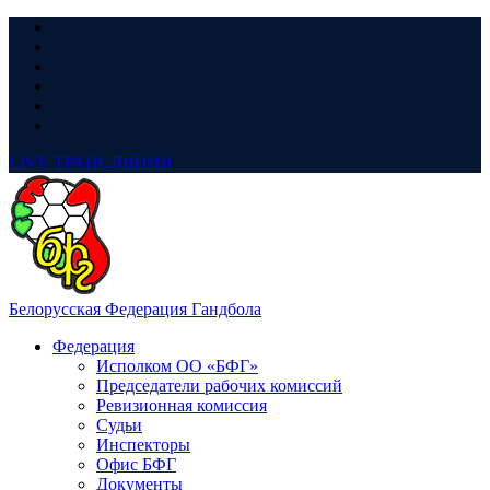
LIVE
ТРАНСЛЯЦИЯ
Белорусская Федерация Гандбола
Федерация
Исполком ОО «БФГ»
Председатели рабочих комиссий
Ревизионная комиссия
Судьи
Инспекторы
Офис БФГ
Документы