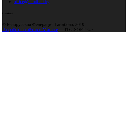
office@handball.by
Contact
© Белорусская Федерация Гандбола, 2019
Разработка сайтов в Минске
— ITG-SOFT </>