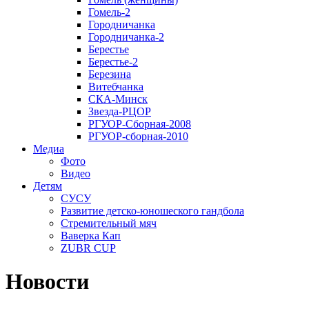
Гомель-2
Городничанка
Городничанка-2
Берестье
Берестье-2
Березина
Витебчанка
СКА-Минск
Звезда-РЦОР
РГУОР-Сборная-2008
РГУОР-сборная-2010
Медиа
Фото
Видео
Детям
СУСУ
Развитие детско-юношеского гандбола
Стремительный мяч
Ваверка Кап
ZUBR CUP
Новости