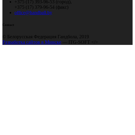
+375 (17) 393-96-53 (город),
+375 (17) 379-96-54 (факс)
office@handball.by
Contact
© Белорусская Федерация Гандбола, 2019
Разработка сайтов в Минске
— ITG-SOFT </>