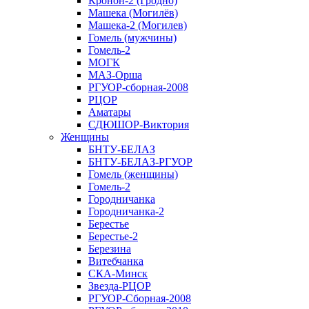
Кронон-2 (Гродно)
Машека (Могилёв)
Машека-2 (Могилев)
Гомель (мужчины)
Гомель-2
МОГК
МАЗ-Орша
РГУОР-сборная-2008
РЦОР
Аматары
СДЮШОР-Виктория
Женщины
БНТУ-БЕЛАЗ
БНТУ-БЕЛАЗ-РГУОР
Гомель (женщины)
Гомель-2
Городничанка
Городничанка-2
Берестье
Берестье-2
Березина
Витебчанка
СКА-Минск
Звезда-РЦОР
РГУОР-Сборная-2008