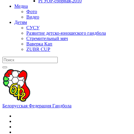
РГУОР-сборная-2010
Медиа
Фото
Видео
Детям
СУСУ
Развитие детско-юношеского гандбола
Стремительный мяч
Ваверка Кап
ZUBR CUP
Белорусская Федерация Гандбола