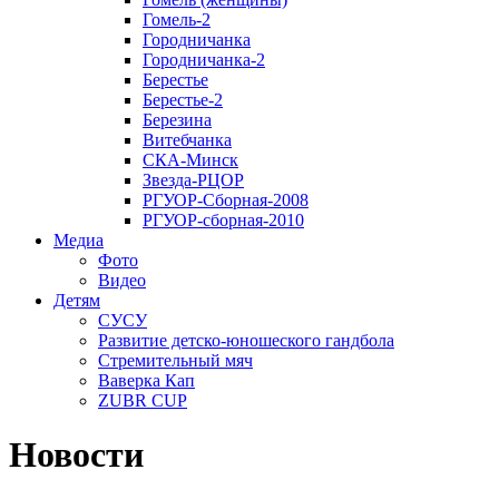
Гомель-2
Городничанка
Городничанка-2
Берестье
Берестье-2
Березина
Витебчанка
СКА-Минск
Звезда-РЦОР
РГУОР-Сборная-2008
РГУОР-сборная-2010
Медиа
Фото
Видео
Детям
СУСУ
Развитие детско-юношеского гандбола
Стремительный мяч
Ваверка Кап
ZUBR CUP
Новости