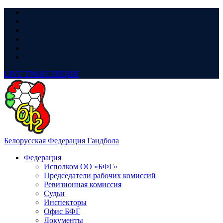
LIVE
ТРАНСЛЯЦИЯ
Белорусская Федерация Гандбола
Федерация
Исполком ОО «БФГ»
Председатели рабочих комиссий
Ревизионная комиссия
Судьи
Инспекторы
Офис БФГ
Документы