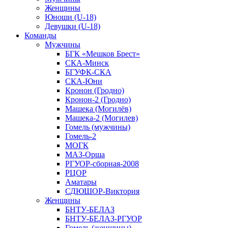
Женщины
Юноши (U-18)
Девушки (U-18)
Команды
Мужчины
БГК «Мешков Брест»
СКА-Минск
БГУФК-СКА
СКА-Юни
Кронон (Гродно)
Кронон-2 (Гродно)
Машека (Могилёв)
Машека-2 (Могилев)
Гомель (мужчины)
Гомель-2
МОГК
МАЗ-Орша
РГУОР-сборная-2008
РЦОР
Аматары
СДЮШОР-Виктория
Женщины
БНТУ-БЕЛАЗ
БНТУ-БЕЛАЗ-РГУОР
Гомель (женщины)