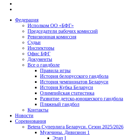
Федерация
Исполком ОО «БФГ»
Председатели рабочих комиссий
Ревизионная комиссия
Судьи
Инспекторы
Офис БФГ
Документы
Все о гандболе
Правила игры
История белорусского гандбола
История чемпионатов Беларуси
История Кубка Беларуси
Олимпийская статистика
Развитие детско-юношеского гандбола
Пляжный гандбол
Контакты
Новости
Соревнования
Betera Суперлига Беларуси. Сезон 2025/2026
Мужчины. Дивизион 1
Этап I