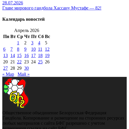
28.07.2026
Главе мирового гандбола Хассану Мустафе — 82!
Календарь новостей
Апрель 2026
Пн
Вт
Ср
Чт
Пт
Сб
Вс
1
2
3
4
5
6
7
8
9
10
11
12
13
14
15
16
17
18
19
20
21
22
23
24
25
26
27
28
29
30
« Мар
Май »
Общественное объединение Белорусская Федерация
Гандбола. Копирование и размещение на сторонних ресурсах
любых материалов с сайта БФГ разрешено с учетом
размещения ссылки на сайт БФГ.