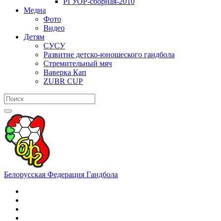
РГУОР-сборная-2010
Медиа
Фото
Видео
Детям
СУСУ
Развитие детско-юношеского гандбола
Стремительный мяч
Ваверка Кап
ZUBR CUP
Белорусская Федерация Гандбола