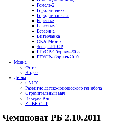
Гомель-2
Городничанка
Городничанка-2
Берестье
Берестье-2
Березина
Витебчанка
СКА-Минск
Звезда-РЦОР
РГУОР-Сборная-2008
РГУОР-сборная-2010
Медиа
Фото
Видео
Детям
СУСУ
Развитие детско-юношеского гандбола
Стремительный мяч
Ваверка Кап
ZUBR CUP
Чемпионат РБ 2.10.2011