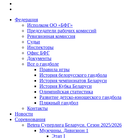
Федерация
Исполком ОО «БФГ»
Председатели рабочих комиссий
Ревизионная комиссия
Судьи
Инспекторы
Офис БФГ
Документы
Все о гандболе
Правила игры
История белорусского гандбола
История чемпионатов Беларуси
История Кубка Беларуси
Олимпийская статистика
Развитие детско-юношеского гандбола
Пляжный гандбол
Контакты
Новости
Соревнования
Betera Суперлига Беларуси. Сезон 2025/2026
Мужчины. Дивизион 1
Этап I