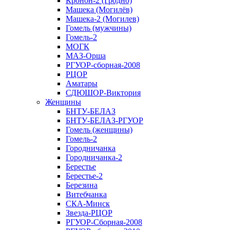
Кронон-2 (Гродно)
Машека (Могилёв)
Машека-2 (Могилев)
Гомель (мужчины)
Гомель-2
МОГК
МАЗ-Орша
РГУОР-сборная-2008
РЦОР
Аматары
СДЮШОР-Виктория
Женщины
БНТУ-БЕЛАЗ
БНТУ-БЕЛАЗ-РГУОР
Гомель (женщины)
Гомель-2
Городничанка
Городничанка-2
Берестье
Берестье-2
Березина
Витебчанка
СКА-Минск
Звезда-РЦОР
РГУОР-Сборная-2008