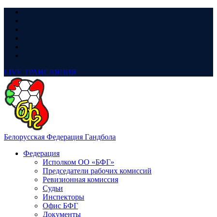
LIVE
ТРАНСЛЯЦИЯ
Белорусская Федерация Гандбола
Федерация
Исполком ОО «БФГ»
Председатели рабочих комиссий
Ревизионная комиссия
Судьи
Инспекторы
Офис БФГ
Документы