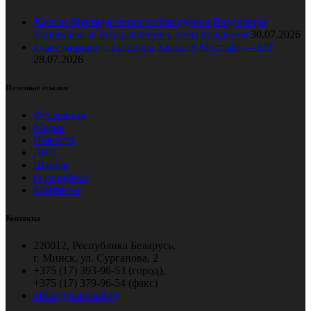
Хассан Мустафа тепло поблагодарил Владимира
Коноплёва за поздравление с днем рождения
30.07.2026
Главе мирового гандбола Хассану Мустафе — 82!
28.07.2026
Полезные ссылки
Федерация
Медиа
Новости
ДЮГ
Школы
О гандболе
Контакты
Контакты
220012, Республика Беларусь,
г. Минск, ул. Сурганова, 2
+375 (17) 393-96-53 (город),
+375 (17) 379-96-54 (факс)
office@handball.by