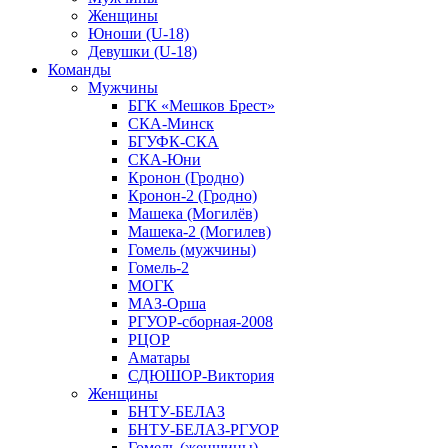
Женщины
Юноши (U-18)
Девушки (U-18)
Команды
Мужчины
БГК «Мешков Брест»
СКА-Минск
БГУФК-СКА
СКА-Юни
Кронон (Гродно)
Кронон-2 (Гродно)
Машека (Могилёв)
Машека-2 (Могилев)
Гомель (мужчины)
Гомель-2
МОГК
МАЗ-Орша
РГУОР-сборная-2008
РЦОР
Аматары
СДЮШОР-Виктория
Женщины
БНТУ-БЕЛАЗ
БНТУ-БЕЛАЗ-РГУОР
Гомель (женщины)