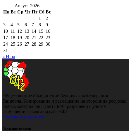
Август 2026
Пн
Вт
Ср
Чт
Пт
Сб
Вс
1
2
3
4
5
6
7
8
9
10
11
12
13
14
15
16
17
18
19
20
21
22
23
24
25
26
27
28
29
30
31
« Июл
Общественное объединение Белорусская Федерация
Гандбола. Копирование и размещение на сторонних ресурсах
любых материалов с сайта БФГ разрешено с учетом
размещения ссылки на сайт БФГ.
Сообщить о допинге
Последние новости