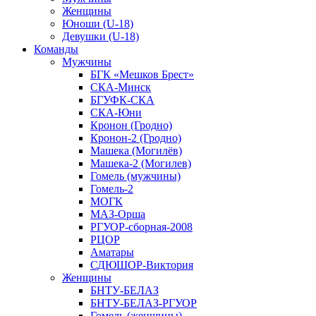
Женщины
Юноши (U-18)
Девушки (U-18)
Команды
Мужчины
БГК «Мешков Брест»
СКА-Минск
БГУФК-СКА
СКА-Юни
Кронон (Гродно)
Кронон-2 (Гродно)
Машека (Могилёв)
Машека-2 (Могилев)
Гомель (мужчины)
Гомель-2
МОГК
МАЗ-Орша
РГУОР-сборная-2008
РЦОР
Аматары
СДЮШОР-Виктория
Женщины
БНТУ-БЕЛАЗ
БНТУ-БЕЛАЗ-РГУОР
Гомель (женщины)