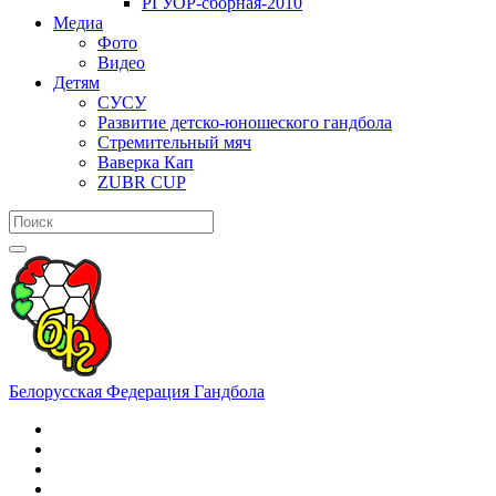
РГУОР-сборная-2010
Медиа
Фото
Видео
Детям
СУСУ
Развитие детско-юношеского гандбола
Стремительный мяч
Ваверка Кап
ZUBR CUP
Белорусская Федерация Гандбола