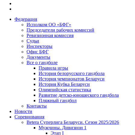
Федерация
Исполком ОО «БФГ»
Председатели рабочих комиссий
Ревизионная комиссия
Судьи
Инспекторы
Офис БФГ
Документы
Все о гандболе
Правила игры
История белорусского гандбола
История чемпионатов Беларуси
История Кубка Беларуси
Олимпийская статистика
Развитие детско-юношеского гандбола
Пляжный гандбол
Контакты
Новости
Соревнования
Betera Суперлига Беларуси. Сезон 2025/2026
Мужчины. Дивизион 1
Этап I