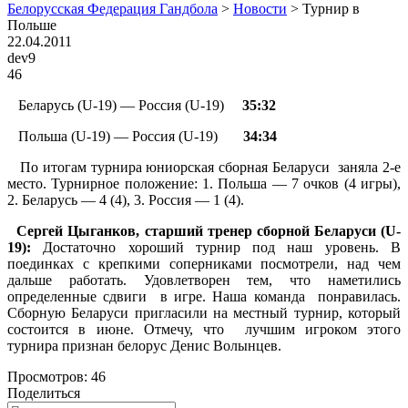
Белорусская Федерация Гандбола
>
Новости
>
Турнир в
Польше
22.04.2011
dev9
46
Беларусь (U-19) — Россия (U-19)
35:32
Польша (U-19) — Россия (U-19)
34:34
По итогам турнира юниорская сборная Беларуси заняла 2-е
место. Турнирное положение: 1. Польша — 7 очков (4 игры),
2. Беларусь — 4 (4), 3. Россия — 1 (4).
Сергей Цыганков, старший тренер сборной Беларуси (
U
-
19):
Достаточно хороший турнир под наш уровень. В
поединках с крепкими соперниками посмотрели, над чем
дальше работать. Удовлетворен тем, что наметились
определенные сдвиги в игре. Наша команда понравилась.
Сборную Беларуси пригласили на местный турнир, который
состоится в июне. Отмечу, что лучшим игроком этого
турнира признан белорус Денис Волынцев.
Просмотров:
46
Поделиться