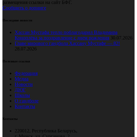
размещения ссылки на сайт БФГ.
Сообщить о допинге
Последние новости
Хассан Мустафа тепло поблагодарил Владимира
Коноплёва за поздравление с днем рождения
30.07.2026
Главе мирового гандбола Хассану Мустафе — 82!
28.07.2026
Полезные ссылки
Федерация
Медиа
Новости
ДЮГ
Школы
О гандболе
Контакты
Контакты
220012, Республика Беларусь,
г. Минск, ул. Сурганова, 2