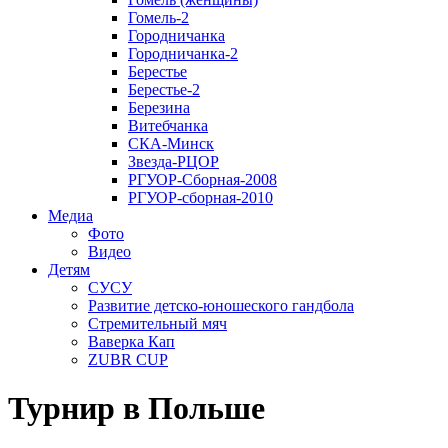
Гомель-2
Городничанка
Городничанка-2
Берестье
Берестье-2
Березина
Витебчанка
СКА-Минск
Звезда-РЦОР
РГУОР-Сборная-2008
РГУОР-сборная-2010
Медиа
Фото
Видео
Детям
СУСУ
Развитие детско-юношеского гандбола
Стремительный мяч
Ваверка Кап
ZUBR CUP
Турнир в Польше