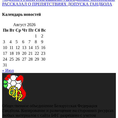
РАССКАЗАЛ О ПРЕПЯТСТВИЯХ ДОПУСКА ГАНДБОЛА
Календарь новостей
Август 2026
Пн
Вт
Ср
Чт
Пт
Сб
Вс
1
2
3
4
5
6
7
8
9
10
11
12
13
14
15
16
17
18
19
20
21
22
23
24
25
26
27
28
29
30
31
« Июл
Общественное объединение Белорусская Федерация
Гандбола. Копирование и размещение на сторонних ресурсах
любых материалов с сайта БФГ разрешено с учетом