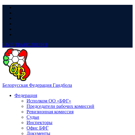
LIVE
ТРАНСЛЯЦИЯ
Белорусская Федерация Гандбола
Федерация
Исполком ОО «БФГ»
Председатели рабочих комиссий
Ревизионная комиссия
Судьи
Инспекторы
Офис БФГ
Документы