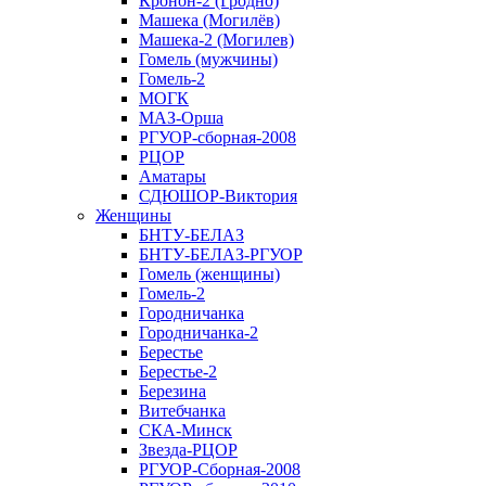
Кронон-2 (Гродно)
Машека (Могилёв)
Машека-2 (Могилев)
Гомель (мужчины)
Гомель-2
МОГК
МАЗ-Орша
РГУОР-сборная-2008
РЦОР
Аматары
СДЮШОР-Виктория
Женщины
БНТУ-БЕЛАЗ
БНТУ-БЕЛАЗ-РГУОР
Гомель (женщины)
Гомель-2
Городничанка
Городничанка-2
Берестье
Берестье-2
Березина
Витебчанка
СКА-Минск
Звезда-РЦОР
РГУОР-Сборная-2008