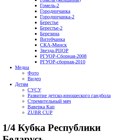
Гомель-2
Городничанка
Городничанка-2
Берестье
Берестье-2
Березина
Витебчанка
СКА-Минск
Звезда-РЦОР
РГУОР-Сборная-2008
РГУОР-сборная-2010
Медиа
Фото
Видео
Детям
СУСУ
Развитие детско-юношеского гандбола
Стремительный мяч
Ваверка Кап
ZUBR CUP
1/4 Кубка Республики
Беларусь