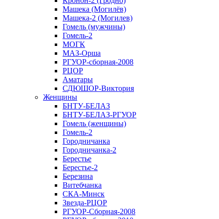
Кронон-2 (Гродно)
Машека (Могилёв)
Машека-2 (Могилев)
Гомель (мужчины)
Гомель-2
МОГК
МАЗ-Орша
РГУОР-сборная-2008
РЦОР
Аматары
СДЮШОР-Виктория
Женщины
БНТУ-БЕЛАЗ
БНТУ-БЕЛАЗ-РГУОР
Гомель (женщины)
Гомель-2
Городничанка
Городничанка-2
Берестье
Берестье-2
Березина
Витебчанка
СКА-Минск
Звезда-РЦОР
РГУОР-Сборная-2008