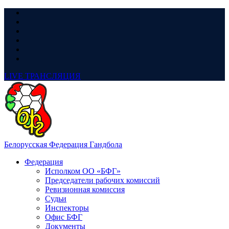
LIVE
ТРАНСЛЯЦИЯ
Белорусская Федерация Гандбола
Федерация
Исполком ОО «БФГ»
Председатели рабочих комиссий
Ревизионная комиссия
Судьи
Инспекторы
Офис БФГ
Документы