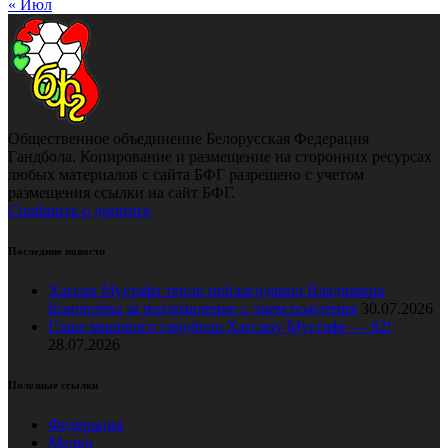
« Июл
Общественное объединение Белорусская Федерация
Гандбола. Копирование и размещение на сторонних ресурсах
любых материалов с сайта БФГ разрешено с учетом
размещения ссылки на сайт БФГ.
Сообщить о допинге
Последние новости
Хассан Мустафа тепло поблагодарил Владимира
Коноплёва за поздравление с днем рождения
30.07.2026
Главе мирового гандбола Хассану Мустафе — 82!
28.07.2026
Полезные ссылки
Федерация
Медиа