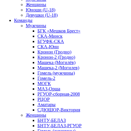
Женщины
Юноши (U-18)
Девушки (U-18)
Команды
Мужчины
БГК «Мешков Брест»
СКА-Минск
БГУФК-СКА
СКА-Юни
Кронон (Гродно)
Кронон-2 (Гродно)
Машека (Могилёв)
Машека-2 (Могилев)
Гомель (мужчины)
Гомель-2
МОГК
МАЗ-Орша
РГУОР-сборная-2008
РЦОР
Аматары
СДЮШОР-Виктория
Женщины
БНТУ-БЕЛАЗ
БНТУ-БЕЛАЗ-РГУОР
Гомель (женщины)