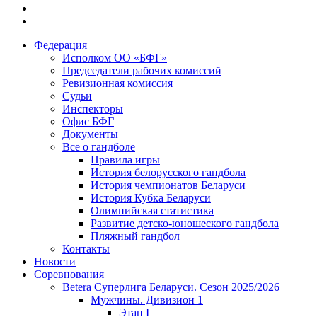
Федерация
Исполком ОО «БФГ»
Председатели рабочих комиссий
Ревизионная комиссия
Судьи
Инспекторы
Офис БФГ
Документы
Все о гандболе
Правила игры
История белорусского гандбола
История чемпионатов Беларуси
История Кубка Беларуси
Олимпийская статистика
Развитие детско-юношеского гандбола
Пляжный гандбол
Контакты
Новости
Соревнования
Betera Суперлига Беларуси. Сезон 2025/2026
Мужчины. Дивизион 1
Этап I