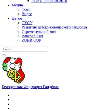
РГУОР-сборная-2010
Медиа
Фото
Видео
Детям
СУСУ
Развитие детско-юношеского гандбола
Стремительный мяч
Ваверка Кап
ZUBR CUP
Белорусская Федерация Гандбола