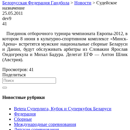
Белорусская Федерация Гандбола
>
Новости
>
Судейское
назначение
25.05.2011
dev9
41
Поединок отборочного турнира чемпионата Европы-2012, в
котором 8 июня в культурно-спортивном комплексе «Минск-
Арена» встретятся мужские национальные сборные Беларуси
и Дании, будут обслуживать арбитры из Словакии Ярослав
Ондогрекула и Михал Бадура. Делегат ЕГФ — Антон Шлик
(Австрия).
Просмотров:
41
Поделиться
Новостные рубрики
Betera Суперлига, Кубок и Суперкубок Беларуси
Федерация
Сборные
Международные соревнования
Детские соревнования