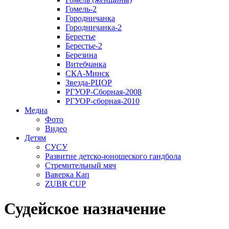
Гомель-2
Городничанка
Городничанка-2
Берестье
Берестье-2
Березина
Витебчанка
СКА-Минск
Звезда-РЦОР
РГУОР-Сборная-2008
РГУОР-сборная-2010
Медиа
Фото
Видео
Детям
СУСУ
Развитие детско-юношеского гандбола
Стремительный мяч
Ваверка Кап
ZUBR CUP
Судейское назначение