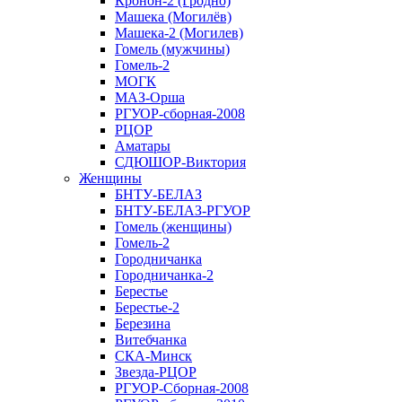
Кронон-2 (Гродно)
Машека (Могилёв)
Машека-2 (Могилев)
Гомель (мужчины)
Гомель-2
МОГК
МАЗ-Орша
РГУОР-сборная-2008
РЦОР
Аматары
СДЮШОР-Виктория
Женщины
БНТУ-БЕЛАЗ
БНТУ-БЕЛАЗ-РГУОР
Гомель (женщины)
Гомель-2
Городничанка
Городничанка-2
Берестье
Берестье-2
Березина
Витебчанка
СКА-Минск
Звезда-РЦОР
РГУОР-Сборная-2008