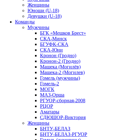
Женщины
Юноши (U-18)
Девушки (U-18)
Команды
Мужчины
БГК «Мешков Брест»
СКА-Минск
БГУФК-СКА
СКА-Юни
Кронон (Гродно)
Кронон-2 (Гродно)
Машека (Могилёв)
Машека-2 (Могилев)
Гомель (мужчины)
Гомель-2
МОГК
МАЗ-Орша
РГУОР-сборная-2008
РЦОР
Аматары
СДЮШОР-Виктория
Женщины
БНТУ-БЕЛАЗ
БНТУ-БЕЛАЗ-РГУОР
Гомель (женщины)