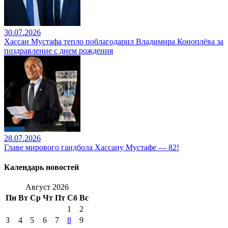
30.07.2026
Хассан Мустафа тепло поблагодарил Владимира Коноплёва за
поздравление с днем рождения
28.07.2026
Главе мирового гандбола Хассану Мустафе — 82!
Календарь новостей
Август 2026
Пн
Вт
Ср
Чт
Пт
Сб
Вс
1
2
3
4
5
6
7
8
9