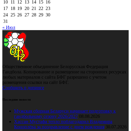
10
11
12
13
14
15
16
17
18
19
20
21
22
23
24
25
26
27
28
29
30
31
« Июл
Общественное объединение Белорусская Федерация
Гандбола. Копирование и размещение на сторонних ресурсах
любых материалов с сайта БФГ разрешено с учетом
размещения ссылки на сайт БФГ.
Сообщить о допинге
Последние новости
Мужская сборная Беларуси начинает подготовку к
гандбольному сезону 2026/2027
08.08.2026
Хассан Мустафа тепло поблагодарил Владимира
Коноплёва за поздравление с днем рождения
30.07.2026