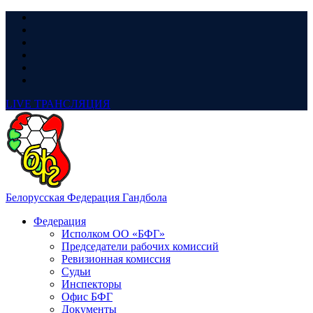
LIVE
ТРАНСЛЯЦИЯ
Белорусская Федерация Гандбола
Федерация
Исполком ОО «БФГ»
Председатели рабочих комиссий
Ревизионная комиссия
Судьи
Инспекторы
Офис БФГ
Документы