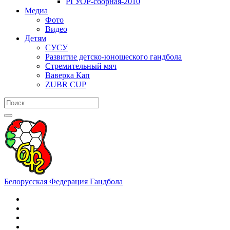
РГУОР-сборная-2010
Медиа
Фото
Видео
Детям
СУСУ
Развитие детско-юношеского гандбола
Стремительный мяч
Ваверка Кап
ZUBR CUP
Белорусская Федерация Гандбола