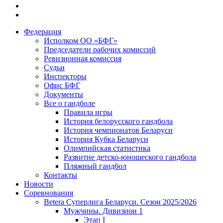
Федерация
Исполком ОО «БФГ»
Председатели рабочих комиссий
Ревизионная комиссия
Судьи
Инспекторы
Офис БФГ
Документы
Все о гандболе
Правила игры
История белорусского гандбола
История чемпионатов Беларуси
История Кубка Беларуси
Олимпийская статистика
Развитие детско-юношеского гандбола
Пляжный гандбол
Контакты
Новости
Соревнования
Betera Суперлига Беларуси. Сезон 2025/2026
Мужчины. Дивизион 1
Этап I