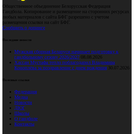
Общественное объединение Белорусская Федерация
Гандбола. Копирование и размещение на сторонних ресурсах
любых материалов с сайта БФГ разрешено с учетом
размещения ссылки на сайт БФГ.
Сообщить о допинге
Последние новости
Мужская сборная Беларуси начинает подготовку к
гандбольному сезону 2026/2027
08.08.2026
Хассан Мустафа тепло поблагодарил Владимира
Коноплёва за поздравление с днем рождения
30.07.2026
Полезные ссылки
Федерация
Медиа
Новости
ДЮГ
Школы
О гандболе
Контакты