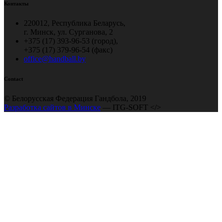
Контакты
220012, Республика Беларусь,
г. Минск, ул. Сурганова, 2
+375 (17) 393-96-53 (город),
+375 (17) 379-96-54 (факс)
office@handball.by
Contact
© Белорусская Федерация Гандбола, 2019
Разработка сайтов в Минске
— ITG-SOFT </>