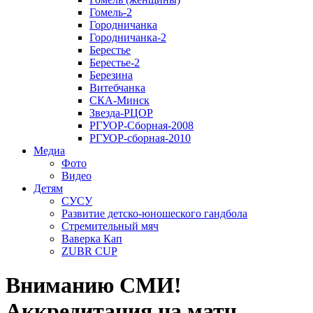
Гомель-2
Городничанка
Городничанка-2
Берестье
Берестье-2
Березина
Витебчанка
СКА-Минск
Звезда-РЦОР
РГУОР-Сборная-2008
РГУОР-сборная-2010
Медиа
Фото
Видео
Детям
СУСУ
Развитие детско-юношеского гандбола
Стремительный мяч
Ваверка Кап
ZUBR CUP
Вниманию СМИ!
Аккредитация на матч