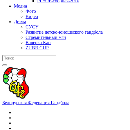
РГУОР-сборная-2010
Медиа
Фото
Видео
Детям
СУСУ
Развитие детско-юношеского гандбола
Стремительный мяч
Ваверка Кап
ZUBR CUP
Белорусская Федерация Гандбола