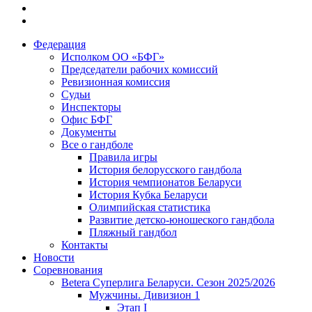
Федерация
Исполком ОО «БФГ»
Председатели рабочих комиссий
Ревизионная комиссия
Судьи
Инспекторы
Офис БФГ
Документы
Все о гандболе
Правила игры
История белорусского гандбола
История чемпионатов Беларуси
История Кубка Беларуси
Олимпийская статистика
Развитие детско-юношеского гандбола
Пляжный гандбол
Контакты
Новости
Соревнования
Betera Суперлига Беларуси. Сезон 2025/2026
Мужчины. Дивизион 1
Этап I