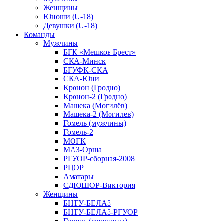
Женщины
Юноши (U-18)
Девушки (U-18)
Команды
Мужчины
БГК «Мешков Брест»
СКА-Минск
БГУФК-СКА
СКА-Юни
Кронон (Гродно)
Кронон-2 (Гродно)
Машека (Могилёв)
Машека-2 (Могилев)
Гомель (мужчины)
Гомель-2
МОГК
МАЗ-Орша
РГУОР-сборная-2008
РЦОР
Аматары
СДЮШОР-Виктория
Женщины
БНТУ-БЕЛАЗ
БНТУ-БЕЛАЗ-РГУОР
Гомель (женщины)