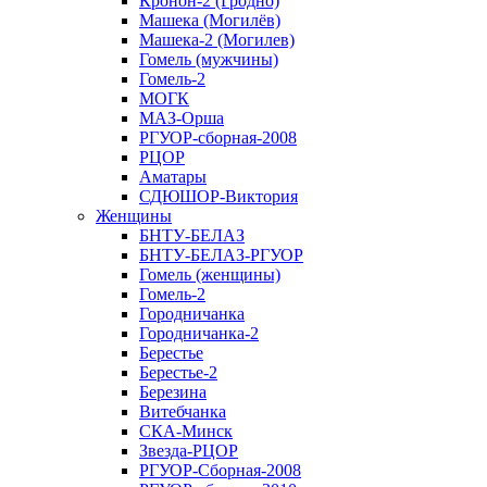
Кронон-2 (Гродно)
Машека (Могилёв)
Машека-2 (Могилев)
Гомель (мужчины)
Гомель-2
МОГК
МАЗ-Орша
РГУОР-сборная-2008
РЦОР
Аматары
СДЮШОР-Виктория
Женщины
БНТУ-БЕЛАЗ
БНТУ-БЕЛАЗ-РГУОР
Гомель (женщины)
Гомель-2
Городничанка
Городничанка-2
Берестье
Берестье-2
Березина
Витебчанка
СКА-Минск
Звезда-РЦОР
РГУОР-Сборная-2008