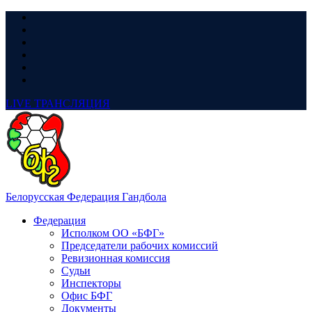
LIVE
ТРАНСЛЯЦИЯ
Белорусская Федерация Гандбола
Федерация
Исполком ОО «БФГ»
Председатели рабочих комиссий
Ревизионная комиссия
Судьи
Инспекторы
Офис БФГ
Документы