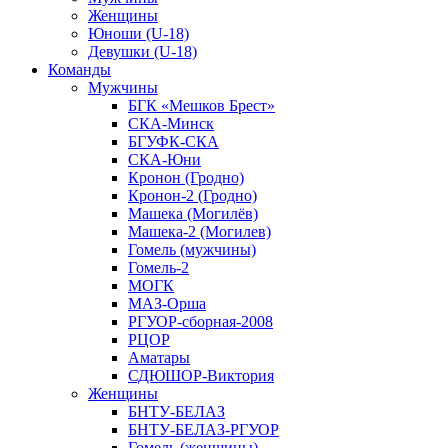
Женщины
Юноши (U-18)
Девушки (U-18)
Команды
Мужчины
БГК «Мешков Брест»
СКА-Минск
БГУФК-СКА
СКА-Юни
Кронон (Гродно)
Кронон-2 (Гродно)
Машека (Могилёв)
Машека-2 (Могилев)
Гомель (мужчины)
Гомель-2
МОГК
МАЗ-Орша
РГУОР-сборная-2008
РЦОР
Аматары
СДЮШОР-Виктория
Женщины
БНТУ-БЕЛАЗ
БНТУ-БЕЛАЗ-РГУОР
Гомель (женщины)