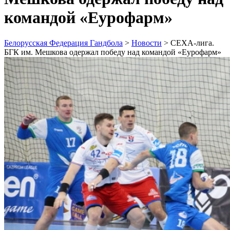
командой «Еурофарм»
Белорусская Федерация Гандбола
>
Новости
>
СЕХА-лига.
БГК им. Мешкова одержал победу над командой «Еурофарм»