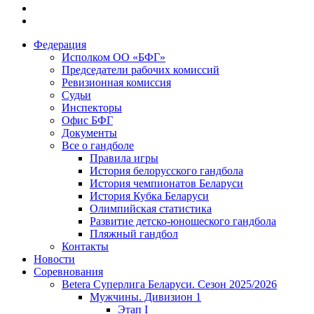
Федерация
Исполком ОО «БФГ»
Председатели рабочих комиссий
Ревизионная комиссия
Судьи
Инспекторы
Офис БФГ
Документы
Все о гандболе
Правила игры
История белорусского гандбола
История чемпионатов Беларуси
История Кубка Беларуси
Олимпийская статистика
Развитие детско-юношеского гандбола
Пляжный гандбол
Контакты
Новости
Соревнования
Betera Суперлига Беларуси. Сезон 2025/2026
Мужчины. Дивизион 1
Этап I