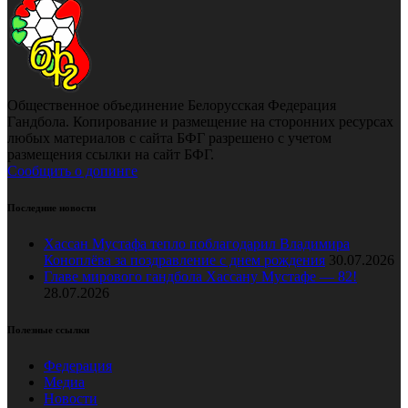
Общественное объединение Белорусская Федерация
Гандбола. Копирование и размещение на сторонних ресурсах
любых материалов с сайта БФГ разрешено с учетом
размещения ссылки на сайт БФГ.
Сообщить о допинге
Последние новости
Хассан Мустафа тепло поблагодарил Владимира
Коноплёва за поздравление с днем рождения
30.07.2026
Главе мирового гандбола Хассану Мустафе — 82!
28.07.2026
Полезные ссылки
Федерация
Медиа
Новости