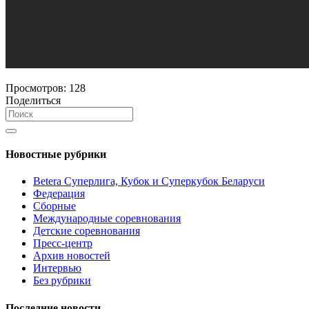
Просмотров:
128
Поделиться
Новостные рубрики
Betera Суперлига, Кубок и Суперкубок Беларуси
Федерация
Сборные
Международные соревнования
Детские соревнования
Пресс-центр
Архив новостей
Интервью
Без рубрики
Последние новости