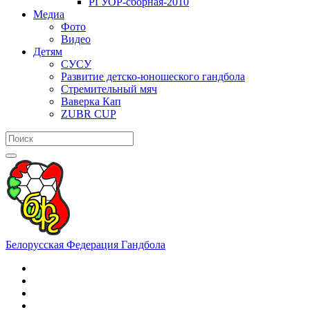
РГУОР-сборная-2010
Медиа
Фото
Видео
Детям
СУСУ
Развитие детско-юношеского гандбола
Стремительный мяч
Ваверка Кап
ZUBR CUP
Белорусская Федерация Гандбола