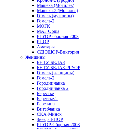
Кронон-2 (Гродно)
Машека (Могилёв)
Машека-2 (Могилев)
Гомель (мужчины)
Гомель-2
МОГК
МАЗ-Орша
РГУОР-сборная-2008
РЦОР
Аматары
СДЮШОР-Виктория
Женщины
БНТУ-БЕЛАЗ
БНТУ-БЕЛАЗ-РГУОР
Гомель (женщины)
Гомель-2
Городничанка
Городничанка-2
Берестье
Берестье-2
Березина
Витебчанка
СКА-Минск
Звезда-РЦОР
РГУОР-Сборная-2008