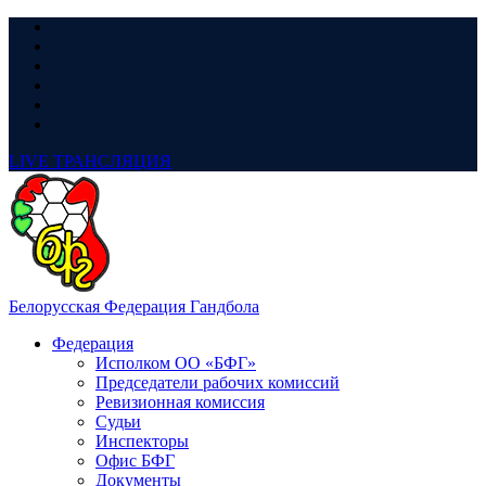
LIVE
ТРАНСЛЯЦИЯ
Белорусская Федерация Гандбола
Федерация
Исполком ОО «БФГ»
Председатели рабочих комиссий
Ревизионная комиссия
Судьи
Инспекторы
Офис БФГ
Документы