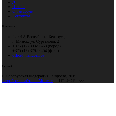
ДЮГ
Школы
О гандболе
Контакты
Контакты
220012, Республика Беларусь,
г. Минск, ул. Сурганова, 2
+375 (17) 393-96-53 (город),
+375 (17) 379-96-54 (факс)
office@handball.by
Contact
© Белорусская Федерация Гандбола, 2019
Разработка сайтов в Минске
— ITG-SOFT </>