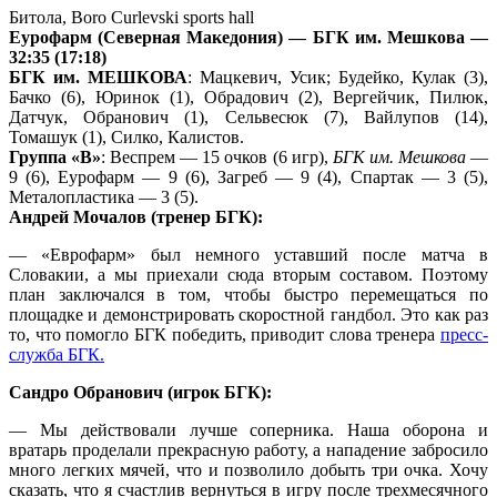
Битола, Boro Curlevski sports hall
Еурофарм (Северная Македония) — БГК им. Мешкова —
32:35
(17:18)
БГК им. МЕШКОВА
: Мацкевич, Усик; Будейко, Кулак (3),
Бачко (6), Юринок (1), Обрадович (2), Вергейчик, Пилюк,
Датчук, Обранович (1), Сельвесюк (7), Вайлупов (14),
Томашук (1), Силко, Калистов.
Группа «В»
: Веспрем — 15 очков (6 игр),
БГК им. Мешкова
—
9 (6), Еурофарм — 9 (6), Загреб — 9 (4), Спартак — 3 (5),
Металопластика — 3 (5).
Андрей Мочалов (тренер БГК):
— «Еврофарм» был немного уставший после матча в
Словакии, а мы приехали сюда вторым составом. Поэтому
план заключался в том, чтобы быстро перемещаться по
площадке и демонстрировать скоростной гандбол. Это как раз
то, что помогло БГК победить, приводит слова тренера
пресс-
служба БГК.
Сандро Обранович (игрок БГК):
— Мы действовали лучше соперника. Наша оборона и
вратарь проделали прекрасную работу, а нападение забросило
много легких мячей, что и позволило добыть три очка. Хочу
сказать, что я счастлив вернуться в игру после трехмесячного