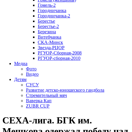
Гомель-2
Городничанка
Городничанка-2
Берестье
Берестье-2
Березина
Витебчанка
СКА-Минск
Звезда-РЦОР
РГУОР-Сборная-2008
РГУОР-сборная-2010
Медиа
Фото
Видео
Детям
СУСУ
Развитие детско-юношеского гандбола
Стремительный мяч
Ваверка Кап
ZUBR CUP
СЕХА-лига. БГК им.
Мешкова одержал победу над