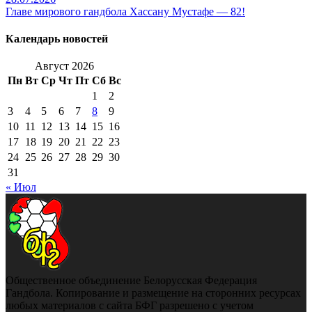
Главе мирового гандбола Хассану Мустафе — 82!
Календарь новостей
Август 2026
Пн
Вт
Ср
Чт
Пт
Сб
Вс
1
2
3
4
5
6
7
8
9
10
11
12
13
14
15
16
17
18
19
20
21
22
23
24
25
26
27
28
29
30
31
« Июл
Общественное объединение Белорусская Федерация
Гандбола. Копирование и размещение на сторонних ресурсах
любых материалов с сайта БФГ разрешено с учетом