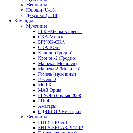
Женщины
Юноши (U-18)
Девушки (U-18)
Команды
Мужчины
БГК «Мешков Брест»
СКА-Минск
БГУФК-СКА
СКА-Юни
Кронон (Гродно)
Кронон-2 (Гродно)
Машека (Могилёв)
Машека-2 (Могилев)
Гомель (мужчины)
Гомель-2
МОГК
МАЗ-Орша
РГУОР-сборная-2008
РЦОР
Аматары
СДЮШОР-Виктория
Женщины
БНТУ-БЕЛАЗ
БНТУ-БЕЛАЗ-РГУОР
Гомель (женщины)