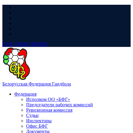
LIVE
ТРАНСЛЯЦИЯ
Белорусская Федерация Гандбола
Федерация
Исполком ОО «БФГ»
Председатели рабочих комиссий
Ревизионная комиссия
Судьи
Инспекторы
Офис БФГ
Документы