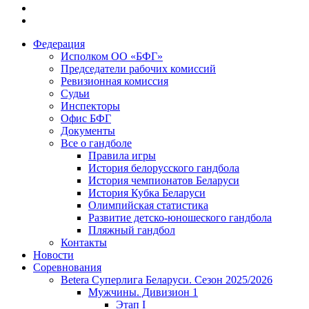
Федерация
Исполком ОО «БФГ»
Председатели рабочих комиссий
Ревизионная комиссия
Судьи
Инспекторы
Офис БФГ
Документы
Все о гандболе
Правила игры
История белорусского гандбола
История чемпионатов Беларуси
История Кубка Беларуси
Олимпийская статистика
Развитие детско-юношеского гандбола
Пляжный гандбол
Контакты
Новости
Соревнования
Betera Суперлига Беларуси. Сезон 2025/2026
Мужчины. Дивизион 1
Этап I