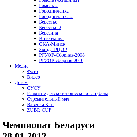
Гомель-2
Городничанка
Городничанка-2
Берестье
Берестье-2
Березина
Витебчанка
СКА-Минск
Звезда-РЦОР
РГУОР-Сборная-2008
РГУОР-сборная-2010
Медиа
Фото
Видео
Детям
СУСУ
Развитие детско-юношеского гандбола
Стремительный мяч
Ваверка Кап
ZUBR CUP
Чемпионат Беларуси
28.01.2012