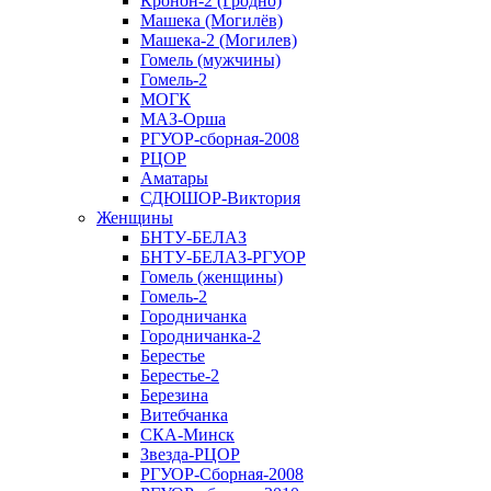
Кронон-2 (Гродно)
Машека (Могилёв)
Машека-2 (Могилев)
Гомель (мужчины)
Гомель-2
МОГК
МАЗ-Орша
РГУОР-сборная-2008
РЦОР
Аматары
СДЮШОР-Виктория
Женщины
БНТУ-БЕЛАЗ
БНТУ-БЕЛАЗ-РГУОР
Гомель (женщины)
Гомель-2
Городничанка
Городничанка-2
Берестье
Берестье-2
Березина
Витебчанка
СКА-Минск
Звезда-РЦОР
РГУОР-Сборная-2008