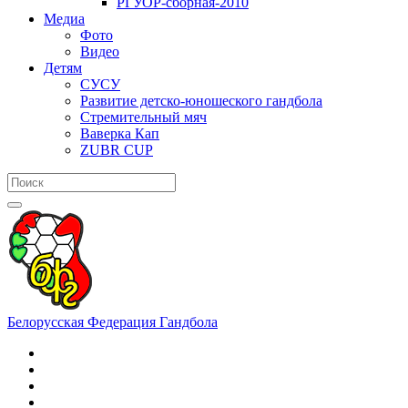
РГУОР-сборная-2010
Медиа
Фото
Видео
Детям
СУСУ
Развитие детско-юношеского гандбола
Стремительный мяч
Ваверка Кап
ZUBR CUP
Белорусская Федерация Гандбола