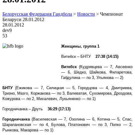
Белорусская Федерация Гандбола
>
Новости
>
Чемпионат
Беларуси 28.01.2012
28.01.2012
dev9
53
Женщины, группа 1
Витебск – БНТУ
27:38 (14:15)
Витебск
(Кудрявцева — 7, Авсеенко
— 6, Шедко, Шайкова, Филаретова,
Габдулина — по 3, Ульянова — 2)
БНТУ
(Ежикова — 7, Силицкая — 5, Городцова — 4, Дмитриева,
Тризно, Мазго, Коржакова — по 3, Валеватая, Сухомирова, Дроздова,
Кожурова — по 2, Михалевич, Лукьяненко — по 1)
Городничанка – Друть
36:29 (17:13)
Городничанка
(Василевская — 7, Озолина — 6, Котина — 5, Спас,
Шарапановская — по 4, Булова, Платонович — по 3, Попко — 2,
Рынкова, Макарова — по 1)