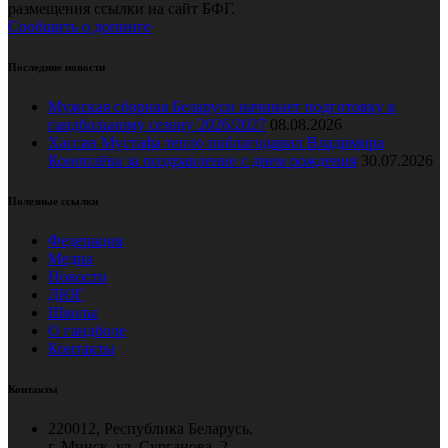
размещения ссылки на сайт БФГ.
Сообщить о допинге
Последние новости
Мужская сборная Беларуси начинает подготовку к
гандбольному сезону 2026/2027
08.08.2026
Хассан Мустафа тепло поблагодарил Владимира
Коноплёва за поздравление с днем рождения
30.07.2026
Полезные ссылки
Федерация
Медиа
Новости
ДЮГ
Школы
О гандболе
Контакты
Контакты
220012, Республика Беларусь,
г. Минск, ул. Сурганова, 2