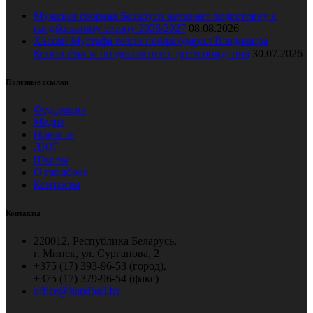
Мужская сборная Беларуси начинает подготовку к
гандбольному сезону 2026/2027
08.08.2026
Хассан Мустафа тепло поблагодарил Владимира
Коноплёва за поздравление с днем рождения
30.07.2026
Полезные ссылки
Федерация
Медиа
Новости
ДЮГ
Школы
О гандболе
Контакты
Контакты
220012, Республика Беларусь,
г. Минск, ул. Сурганова, 2
+375 (17) 393-96-53 (город),
+375 (17) 379-96-54 (факс)
office@handball.by