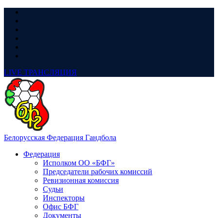
LIVE
ТРАНСЛЯЦИЯ
Белорусская Федерация Гандбола
Федерация
Исполком ОО «БФГ»
Председатели рабочих комиссий
Ревизионная комиссия
Судьи
Инспекторы
Офис БФГ
Документы