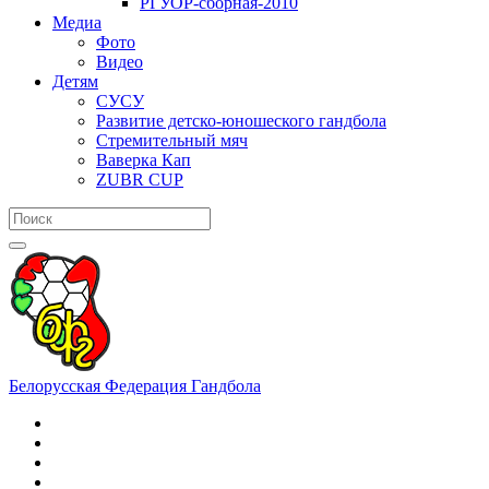
РГУОР-сборная-2010
Медиа
Фото
Видео
Детям
СУСУ
Развитие детско-юношеского гандбола
Стремительный мяч
Ваверка Кап
ZUBR CUP
Белорусская Федерация Гандбола