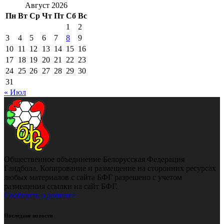
Август 2026
Пн
Вт
Ср
Чт
Пт
Сб
Вс
1
2
3
4
5
6
7
8
9
10
11
12
13
14
15
16
17
18
19
20
21
22
23
24
25
26
27
28
29
30
31
« Июл
Общественное объединение Белорусская Федерация
Гандбола. Копирование и размещение на сторонних ресурсах
любых материалов с сайта БФГ разрешено с учетом
размещения ссылки на сайт БФГ.
Сообщить о допинге
Последние новости