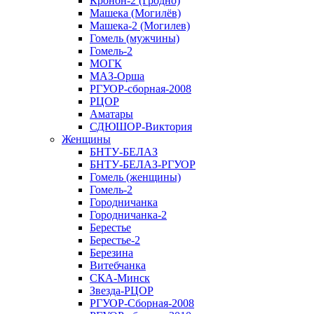
Кронон-2 (Гродно)
Машека (Могилёв)
Машека-2 (Могилев)
Гомель (мужчины)
Гомель-2
МОГК
МАЗ-Орша
РГУОР-сборная-2008
РЦОР
Аматары
СДЮШОР-Виктория
Женщины
БНТУ-БЕЛАЗ
БНТУ-БЕЛАЗ-РГУОР
Гомель (женщины)
Гомель-2
Городничанка
Городничанка-2
Берестье
Берестье-2
Березина
Витебчанка
СКА-Минск
Звезда-РЦОР
РГУОР-Сборная-2008