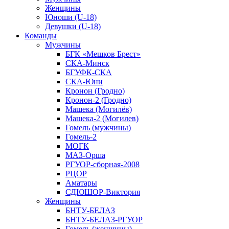
Женщины
Юноши (U-18)
Девушки (U-18)
Команды
Мужчины
БГК «Мешков Брест»
СКА-Минск
БГУФК-СКА
СКА-Юни
Кронон (Гродно)
Кронон-2 (Гродно)
Машека (Могилёв)
Машека-2 (Могилев)
Гомель (мужчины)
Гомель-2
МОГК
МАЗ-Орша
РГУОР-сборная-2008
РЦОР
Аматары
СДЮШОР-Виктория
Женщины
БНТУ-БЕЛАЗ
БНТУ-БЕЛАЗ-РГУОР
Гомель (женщины)