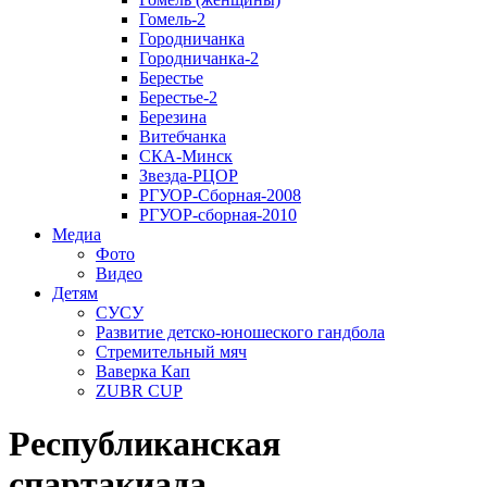
Гомель-2
Городничанка
Городничанка-2
Берестье
Берестье-2
Березина
Витебчанка
СКА-Минск
Звезда-РЦОР
РГУОР-Сборная-2008
РГУОР-сборная-2010
Медиа
Фото
Видео
Детям
СУСУ
Развитие детско-юношеского гандбола
Стремительный мяч
Ваверка Кап
ZUBR CUP
Республиканская
спартакиада