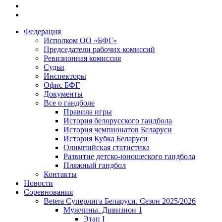
Федерация
Исполком ОО «БФГ»
Председатели рабочих комиссий
Ревизионная комиссия
Судьи
Инспекторы
Офис БФГ
Документы
Все о гандболе
Правила игры
История белорусского гандбола
История чемпионатов Беларуси
История Кубка Беларуси
Олимпийская статистика
Развитие детско-юношеского гандбола
Пляжный гандбол
Контакты
Новости
Соревнования
Betera Суперлига Беларуси. Сезон 2025/2026
Мужчины. Дивизион 1
Этап I