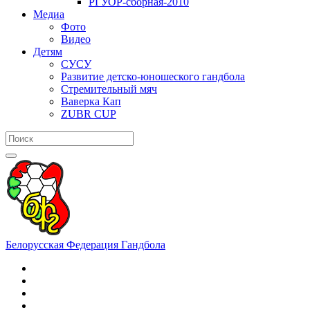
РГУОР-сборная-2010
Медиа
Фото
Видео
Детям
СУСУ
Развитие детско-юношеского гандбола
Стремительный мяч
Ваверка Кап
ZUBR CUP
Белорусская Федерация Гандбола