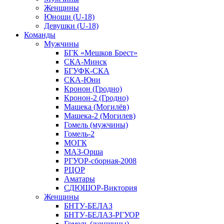
Женщины
Юноши (U-18)
Девушки (U-18)
Команды
Мужчины
БГК «Мешков Брест»
СКА-Минск
БГУФК-СКА
СКА-Юни
Кронон (Гродно)
Кронон-2 (Гродно)
Машека (Могилёв)
Машека-2 (Могилев)
Гомель (мужчины)
Гомель-2
МОГК
МАЗ-Орша
РГУОР-сборная-2008
РЦОР
Аматары
СДЮШОР-Виктория
Женщины
БНТУ-БЕЛАЗ
БНТУ-БЕЛАЗ-РГУОР
Гомель (женщины)