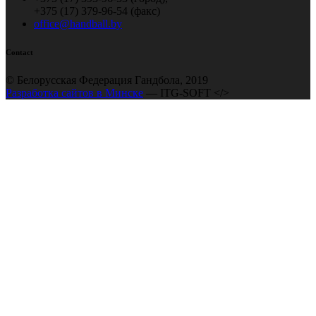
+375 (17) 379-96-54 (факс)
office@handball.by
Contact
© Белорусская Федерация Гандбола, 2019
Разработка сайтов в Минске
— ITG-SOFT </>