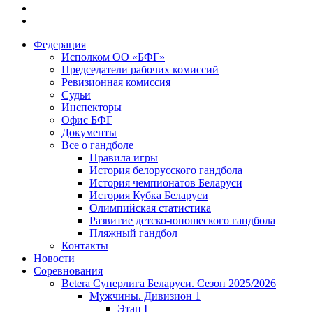
Федерация
Исполком ОО «БФГ»
Председатели рабочих комиссий
Ревизионная комиссия
Судьи
Инспекторы
Офис БФГ
Документы
Все о гандболе
Правила игры
История белорусского гандбола
История чемпионатов Беларуси
История Кубка Беларуси
Олимпийская статистика
Развитие детско-юношеского гандбола
Пляжный гандбол
Контакты
Новости
Соревнования
Betera Суперлига Беларуси. Сезон 2025/2026
Мужчины. Дивизион 1
Этап I