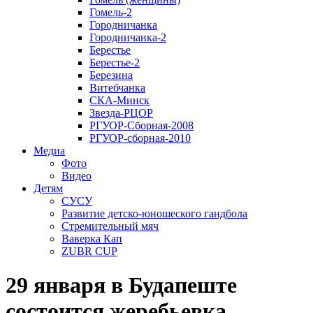
Гомель-2
Городничанка
Городничанка-2
Берестье
Берестье-2
Березина
Витебчанка
СКА-Минск
Звезда-РЦОР
РГУОР-Сборная-2008
РГУОР-сборная-2010
Медиа
Фото
Видео
Детям
СУСУ
Развитие детско-юношеского гандбола
Стремительный мяч
Ваверка Кап
ZUBR CUP
29 января в Будапеште
состоится жеребьевка