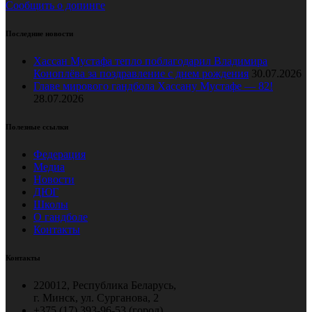
Сообщить о допинге
Последние новости
Хассан Мустафа тепло поблагодарил Владимира
Коноплёва за поздравление с днем рождения
30.07.2026
Главе мирового гандбола Хассану Мустафе — 82!
28.07.2026
Полезные ссылки
Федерация
Медиа
Новости
ДЮГ
Школы
О гандболе
Контакты
Контакты
220012, Республика Беларусь,
г. Минск, ул. Сурганова, 2
+375 (17) 393-96-53 (город),