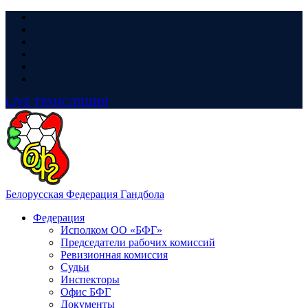
LIVE
ТРАНСЛЯЦИЯ
Белорусская Федерация Гандбола
Федерация
Исполком ОО «БФГ»
Председатели рабочих комиссий
Ревизионная комиссия
Судьи
Инспекторы
Офис БФГ
Документы