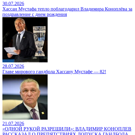
30.07.2026
Хассан Мустафа тепло поблагодарил Владимира Коноплёва за
поздравление с днем рождения
28.07.2026
Главе мирового гандбола Хассану Мустафе — 82!
21.07.2026
«ОДНОЙ РУКОЙ РАЗРЕШИЛИ»: ВЛАДИМИР КОНОПЛЕВ
РАССКАЗАЛ О ПРЕПЯТСТВИЯХ ДОПУСКА ГАНДБОЛА