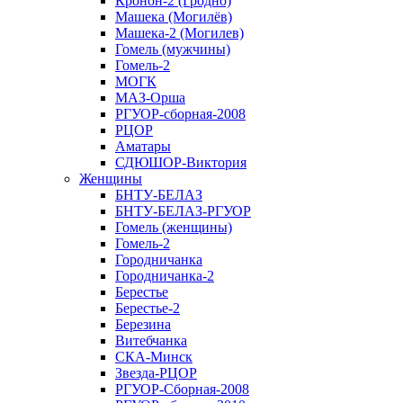
Кронон-2 (Гродно)
Машека (Могилёв)
Машека-2 (Могилев)
Гомель (мужчины)
Гомель-2
МОГК
МАЗ-Орша
РГУОР-сборная-2008
РЦОР
Аматары
СДЮШОР-Виктория
Женщины
БНТУ-БЕЛАЗ
БНТУ-БЕЛАЗ-РГУОР
Гомель (женщины)
Гомель-2
Городничанка
Городничанка-2
Берестье
Берестье-2
Березина
Витебчанка
СКА-Минск
Звезда-РЦОР
РГУОР-Сборная-2008