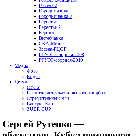
Гомель-2
Городничанка
Городничанка-2
Берестье
Берестье-2
Березина
Витебчанка
СКА-Минск
Звезда-РЦОР
РГУОР-Сборная-2008
РГУОР-сборная-2010
Медиа
Фото
Видео
Детям
СУСУ
Развитие детско-юношеского гандбола
Стремительный мяч
Ваверка Кап
ZUBR CUP
Сергей Рутенко —
обладатель Кубка чемпионов