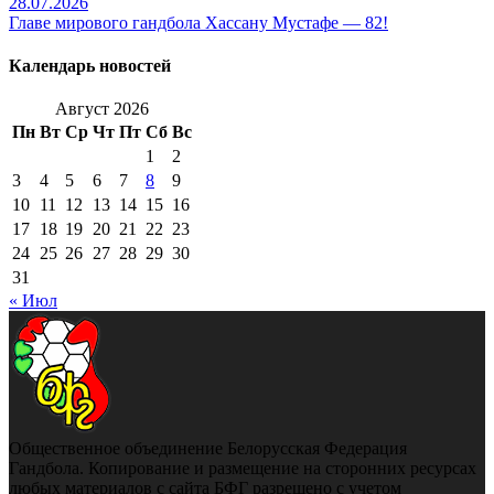
28.07.2026
Главе мирового гандбола Хассану Мустафе — 82!
Календарь новостей
Август 2026
Пн
Вт
Ср
Чт
Пт
Сб
Вс
1
2
3
4
5
6
7
8
9
10
11
12
13
14
15
16
17
18
19
20
21
22
23
24
25
26
27
28
29
30
31
« Июл
Общественное объединение Белорусская Федерация
Гандбола. Копирование и размещение на сторонних ресурсах
любых материалов с сайта БФГ разрешено с учетом