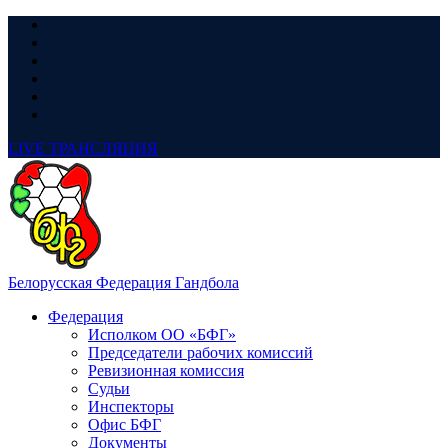
LIVE
ТРАНСЛЯЦИЯ
Белорусская Федерация Гандбола
Федерация
Исполком ОО «БФГ»
Председатели рабочих комиссий
Ревизионная комиссия
Судьи
Инспекторы
Офис БФГ
Документы