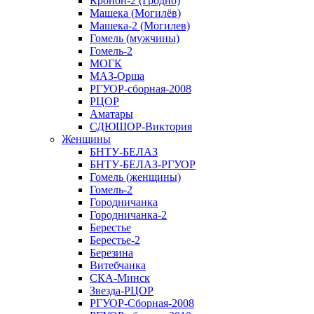
Кронон-2 (Гродно)
Машека (Могилёв)
Машека-2 (Могилев)
Гомель (мужчины)
Гомель-2
МОГК
МАЗ-Орша
РГУОР-сборная-2008
РЦОР
Аматары
СДЮШОР-Виктория
Женщины
БНТУ-БЕЛАЗ
БНТУ-БЕЛАЗ-РГУОР
Гомель (женщины)
Гомель-2
Городничанка
Городничанка-2
Берестье
Берестье-2
Березина
Витебчанка
СКА-Минск
Звезда-РЦОР
РГУОР-Сборная-2008