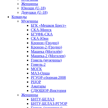
Женщины
Юноши (U-18)
Девушки (U-18)
Команды
Мужчины
БГК «Мешков Брест»
СКА-Минск
БГУФК-СКА
СКА-Юни
Кронон (Гродно)
Кронон-2 (Гродно)
Машека (Могилёв)
Машека-2 (Могилев)
Гомель (мужчины)
Гомель-2
МОГК
МАЗ-Орша
РГУОР-сборная-2008
РЦОР
Аматары
СДЮШОР-Виктория
Женщины
БНТУ-БЕЛАЗ
БНТУ-БЕЛАЗ-РГУОР
Гомель (женщины)