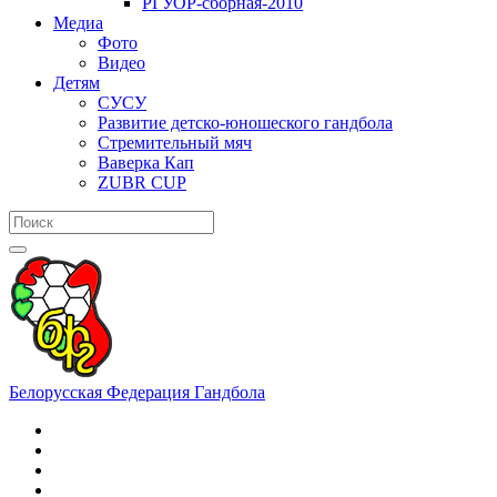
РГУОР-сборная-2010
Медиа
Фото
Видео
Детям
СУСУ
Развитие детско-юношеского гандбола
Стремительный мяч
Ваверка Кап
ZUBR CUP
Белорусская Федерация Гандбола