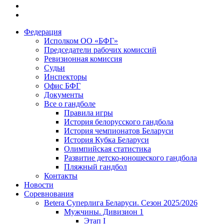
Федерация
Исполком ОО «БФГ»
Председатели рабочих комиссий
Ревизионная комиссия
Судьи
Инспекторы
Офис БФГ
Документы
Все о гандболе
Правила игры
История белорусского гандбола
История чемпионатов Беларуси
История Кубка Беларуси
Олимпийская статистика
Развитие детско-юношеского гандбола
Пляжный гандбол
Контакты
Новости
Соревнования
Betera Суперлига Беларуси. Сезон 2025/2026
Мужчины. Дивизион 1
Этап I