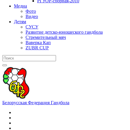
РГУОР-сборная-2010
Медиа
Фото
Видео
Детям
СУСУ
Развитие детско-юношеского гандбола
Стремительный мяч
Ваверка Кап
ZUBR CUP
Белорусская Федерация Гандбола