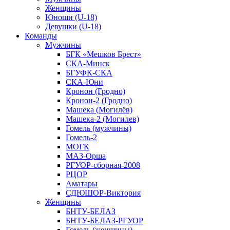
Женщины
Юноши (U-18)
Девушки (U-18)
Команды
Мужчины
БГК «Мешков Брест»
СКА-Минск
БГУФК-СКА
СКА-Юни
Кронон (Гродно)
Кронон-2 (Гродно)
Машека (Могилёв)
Машека-2 (Могилев)
Гомель (мужчины)
Гомель-2
МОГК
МАЗ-Орша
РГУОР-сборная-2008
РЦОР
Аматары
СДЮШОР-Виктория
Женщины
БНТУ-БЕЛАЗ
БНТУ-БЕЛАЗ-РГУОР
Гомель (женщины)