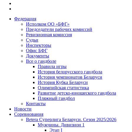
Федерация
Исполком ОО «БФГ»
Председатели рабочих комиссий
Ревизионная комиссия
Судьи
Инспекторы
Офис БФГ
Документы
Все о гандболе
Правила игры
История белорусского гандбола
История чемпионатов Беларуси
История Кубка Беларуси
Олимпийская статистика
Развитие детско-юношеского гандбола
Пляжный гандбол
Контакты
Новости
Соревнования
Betera Суперлига Беларуси. Сезон 2025/2026
Мужчины. Дивизион 1
Этап I