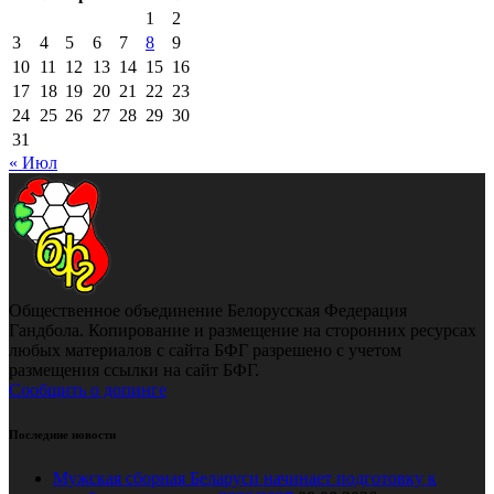
1
2
3
4
5
6
7
8
9
10
11
12
13
14
15
16
17
18
19
20
21
22
23
24
25
26
27
28
29
30
31
« Июл
Общественное объединение Белорусская Федерация
Гандбола. Копирование и размещение на сторонних ресурсах
любых материалов с сайта БФГ разрешено с учетом
размещения ссылки на сайт БФГ.
Сообщить о допинге
Последние новости
Мужская сборная Беларуси начинает подготовку к