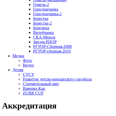
Гомель-2
Городничанка
Городничанка-2
Берестье
Берестье-2
Березина
Витебчанка
СКА-Минск
Звезда-РЦОР
РГУОР-Сборная-2008
РГУОР-сборная-2010
Медиа
Фото
Видео
Детям
СУСУ
Развитие детско-юношеского гандбола
Стремительный мяч
Ваверка Кап
ZUBR CUP
Аккредитация