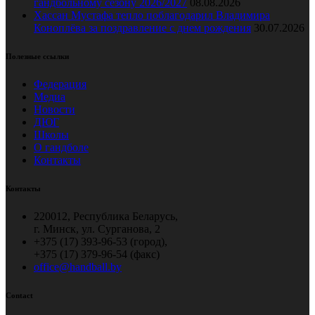
гандбольному сезону 2026/2027
08.08.2026
Хассан Мустафа тепло поблагодарил Владимира
Коноплёва за поздравление с днем рождения
30.07.2026
Полезные ссылки
Федерация
Медиа
Новости
ДЮГ
Школы
О гандболе
Контакты
Контакты
220012, Республика Беларусь,
г. Минск, ул. Сурганова, 2
+375 (17) 393-96-53 (город),
+375 (17) 379-96-54 (факс)
office@handball.by
Contact