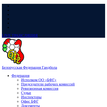
LIVE
ТРАНСЛЯЦИЯ
Белорусская Федерация Гандбола
Федерация
Исполком ОО «БФГ»
Председатели рабочих комиссий
Ревизионная комиссия
Судьи
Инспекторы
Офис БФГ
Документы