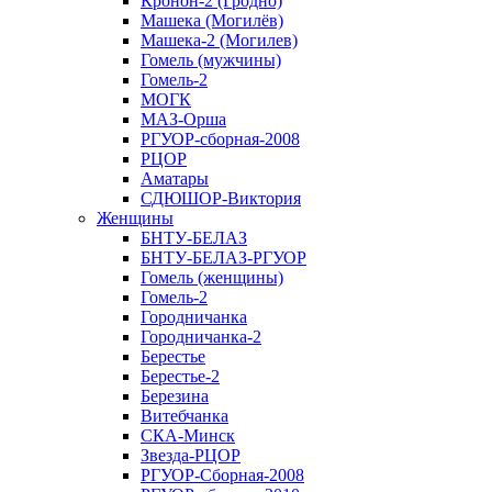
Кронон-2 (Гродно)
Машека (Могилёв)
Машека-2 (Могилев)
Гомель (мужчины)
Гомель-2
МОГК
МАЗ-Орша
РГУОР-сборная-2008
РЦОР
Аматары
СДЮШОР-Виктория
Женщины
БНТУ-БЕЛАЗ
БНТУ-БЕЛАЗ-РГУОР
Гомель (женщины)
Гомель-2
Городничанка
Городничанка-2
Берестье
Берестье-2
Березина
Витебчанка
СКА-Минск
Звезда-РЦОР
РГУОР-Сборная-2008