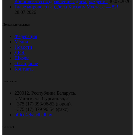
Коноплёва за поздравление с днем рождения
30.07.2026
Главе мирового гандбола Хассану Мустафе — 82!
28.07.2026
Полезные ссылки
Федерация
Медиа
Новости
ДЮГ
Школы
О гандболе
Контакты
Контакты
220012, Республика Беларусь,
г. Минск, ул. Сурганова, 2
+375 (17) 393-96-53 (город),
+375 (17) 379-96-54 (факс)
office@handball.by
Contact