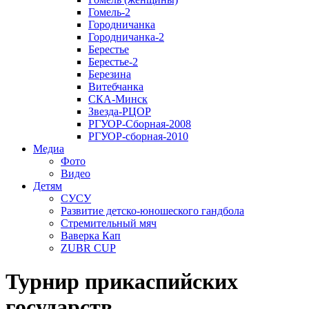
Гомель-2
Городничанка
Городничанка-2
Берестье
Берестье-2
Березина
Витебчанка
СКА-Минск
Звезда-РЦОР
РГУОР-Сборная-2008
РГУОР-сборная-2010
Медиа
Фото
Видео
Детям
СУСУ
Развитие детско-юношеского гандбола
Стремительный мяч
Ваверка Кап
ZUBR CUP
Турнир прикаспийских
государств