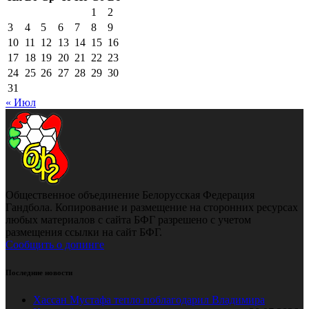
1
2
3
4
5
6
7
8
9
10
11
12
13
14
15
16
17
18
19
20
21
22
23
24
25
26
27
28
29
30
31
« Июл
Общественное объединение Белорусская Федерация
Гандбола. Копирование и размещение на сторонних ресурсах
любых материалов с сайта БФГ разрешено с учетом
размещения ссылки на сайт БФГ.
Сообщить о допинге
Последние новости
Хассан Мустафа тепло поблагодарил Владимира