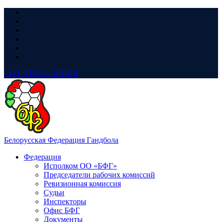
LIVE
ТРАНСЛЯЦИЯ
Белорусская Федерация Гандбола
Федерация
Исполком ОО «БФГ»
Председатели рабочих комиссий
Ревизионная комиссия
Судьи
Инспекторы
Офис БФГ
Документы