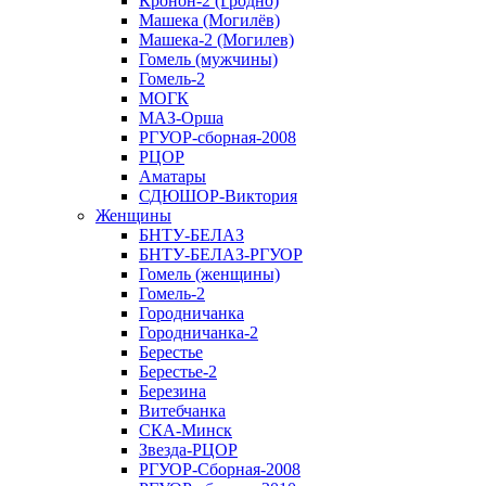
Кронон-2 (Гродно)
Машека (Могилёв)
Машека-2 (Могилев)
Гомель (мужчины)
Гомель-2
МОГК
МАЗ-Орша
РГУОР-сборная-2008
РЦОР
Аматары
СДЮШОР-Виктория
Женщины
БНТУ-БЕЛАЗ
БНТУ-БЕЛАЗ-РГУОР
Гомель (женщины)
Гомель-2
Городничанка
Городничанка-2
Берестье
Берестье-2
Березина
Витебчанка
СКА-Минск
Звезда-РЦОР
РГУОР-Сборная-2008