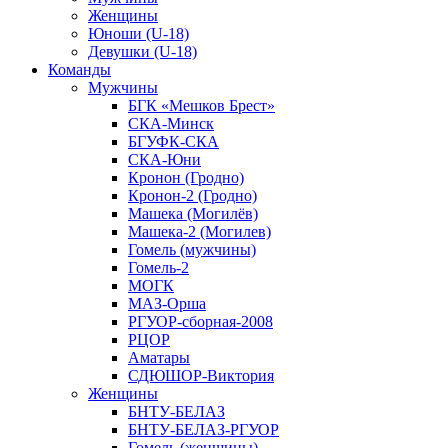
Женщины
Юноши (U-18)
Девушки (U-18)
Команды
Мужчины
БГК «Мешков Брест»
СКА-Минск
БГУФК-СКА
СКА-Юни
Кронон (Гродно)
Кронон-2 (Гродно)
Машека (Могилёв)
Машека-2 (Могилев)
Гомель (мужчины)
Гомель-2
МОГК
МАЗ-Орша
РГУОР-сборная-2008
РЦОР
Аматары
СДЮШОР-Виктория
Женщины
БНТУ-БЕЛАЗ
БНТУ-БЕЛАЗ-РГУОР
Гомель (женщины)