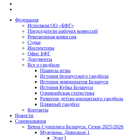
Федерация
Исполком ОО «БФГ»
Председатели рабочих комиссий
Ревизионная комиссия
Судьи
Инспекторы
Офис БФГ
Документы
Все о гандболе
Правила игры
История белорусского гандбола
История чемпионатов Беларуси
История Кубка Беларуси
Олимпийская статистика
Развитие детско-юношеского гандбола
Пляжный гандбол
Контакты
Новости
Соревнования
Betera Суперлига Беларуси. Сезон 2025/2026
Мужчины. Дивизион 1
Этап I