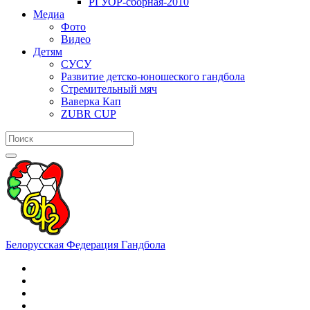
РГУОР-сборная-2010
Медиа
Фото
Видео
Детям
СУСУ
Развитие детско-юношеского гандбола
Стремительный мяч
Ваверка Кап
ZUBR CUP
Белорусская Федерация Гандбола