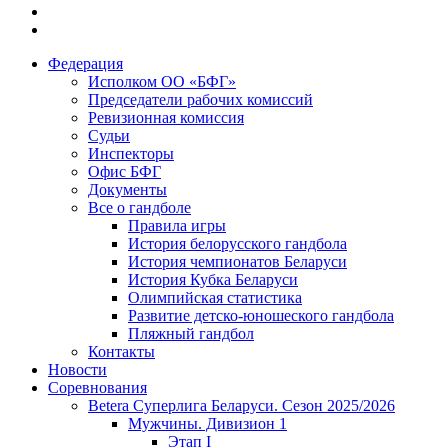
Федерация
Исполком ОО «БФГ»
Председатели рабочих комиссий
Ревизионная комиссия
Судьи
Инспекторы
Офис БФГ
Документы
Все о гандболе
Правила игры
История белорусского гандбола
История чемпионатов Беларуси
История Кубка Беларуси
Олимпийская статистика
Развитие детско-юношеского гандбола
Пляжный гандбол
Контакты
Новости
Соревнования
Betera Суперлига Беларуси. Сезон 2025/2026
Мужчины. Дивизион 1
Этап I