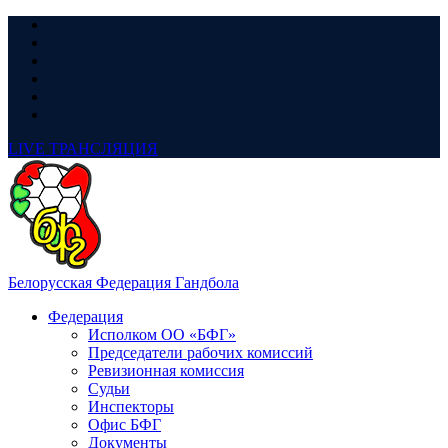
LIVE
ТРАНСЛЯЦИЯ
Белорусская Федерация Гандбола
Федерация
Исполком ОО «БФГ»
Председатели рабочих комиссий
Ревизионная комиссия
Судьи
Инспекторы
Офис БФГ
Документы