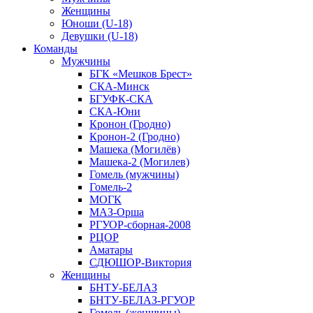
Женщины
Юноши (U-18)
Девушки (U-18)
Команды
Мужчины
БГК «Мешков Брест»
СКА-Минск
БГУФК-СКА
СКА-Юни
Кронон (Гродно)
Кронон-2 (Гродно)
Машека (Могилёв)
Машека-2 (Могилев)
Гомель (мужчины)
Гомель-2
МОГК
МАЗ-Орша
РГУОР-сборная-2008
РЦОР
Аматары
СДЮШОР-Виктория
Женщины
БНТУ-БЕЛАЗ
БНТУ-БЕЛАЗ-РГУОР
Гомель (женщины)