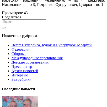
Карецкая, Кашкевич, Резниченко – по 4, Межуева,
Николаевич – по 3, Петренко, Супрунович, Цвирко – по 1.
Просмотров:
43
Поделиться
Новостные рубрики
Betera Суперлига, Кубок и Суперкубок Беларуси
Федерация
Сборные
Международные соревнования
Детские соревнования
Пресс-центр
Архив новостей
Интервью
Без рубрики
Последние новости