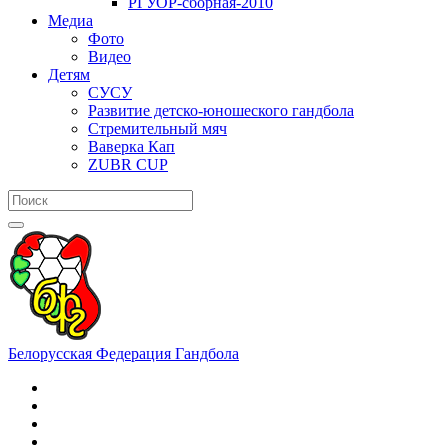
РГУОР-сборная-2010
Медиа
Фото
Видео
Детям
СУСУ
Развитие детско-юношеского гандбола
Стремительный мяч
Ваверка Кап
ZUBR CUP
Белорусская Федерация Гандбола