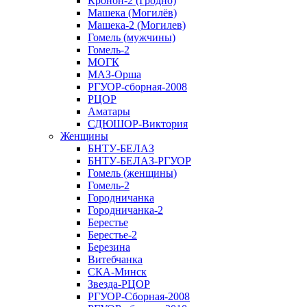
Кронон-2 (Гродно)
Машека (Могилёв)
Машека-2 (Могилев)
Гомель (мужчины)
Гомель-2
МОГК
МАЗ-Орша
РГУОР-сборная-2008
РЦОР
Аматары
СДЮШОР-Виктория
Женщины
БНТУ-БЕЛАЗ
БНТУ-БЕЛАЗ-РГУОР
Гомель (женщины)
Гомель-2
Городничанка
Городничанка-2
Берестье
Берестье-2
Березина
Витебчанка
СКА-Минск
Звезда-РЦОР
РГУОР-Сборная-2008