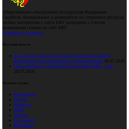
Общественное объединение Белорусская Федерация
Гандбола. Копирование и размещение на сторонних ресурсах
любых материалов с сайта БФГ разрешено с учетом
размещения ссылки на сайт БФГ.
Сообщить о допинге
Последние новости
Хассан Мустафа тепло поблагодарил Владимира
Коноплёва за поздравление с днем рождения
30.07.2026
Главе мирового гандбола Хассану Мустафе — 82!
28.07.2026
Полезные ссылки
Федерация
Медиа
Новости
ДЮГ
Школы
О гандболе
Контакты