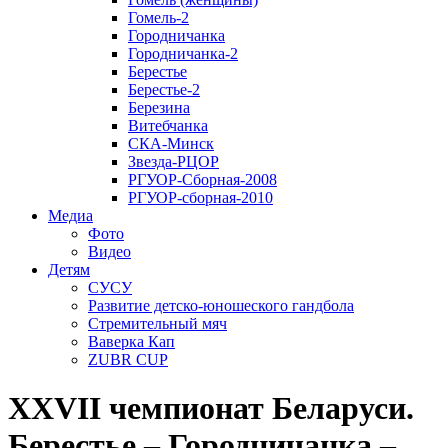
Гомель-2
Городничанка
Городничанка-2
Берестье
Берестье-2
Березина
Витебчанка
СКА-Минск
Звезда-РЦОР
РГУОР-Сборная-2008
РГУОР-сборная-2010
Медиа
Фото
Видео
Детям
СУСУ
Развитие детско-юношеского гандбола
Стремительный мяч
Ваверка Кап
ZUBR CUP
XXVII чемпионат Беларуси.
Берестье – Городничанка –