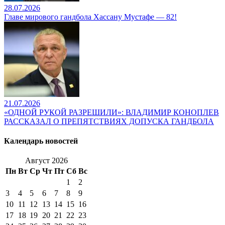
28.07.2026
Главе мирового гандбола Хассану Мустафе — 82!
21.07.2026
«ОДНОЙ РУКОЙ РАЗРЕШИЛИ»: ВЛАДИМИР КОНОПЛЕВ
РАССКАЗАЛ О ПРЕПЯТСТВИЯХ ДОПУСКА ГАНДБОЛА
Календарь новостей
Август 2026
Пн
Вт
Ср
Чт
Пт
Сб
Вс
1
2
3
4
5
6
7
8
9
10
11
12
13
14
15
16
17
18
19
20
21
22
23