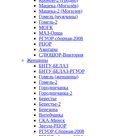
Кронон-2 (Гродно)
Машека (Могилёв)
Машека-2 (Могилев)
Гомель (мужчины)
Гомель-2
МОГК
МАЗ-Орша
РГУОР-сборная-2008
РЦОР
Аматары
СДЮШОР-Виктория
Женщины
БНТУ-БЕЛАЗ
БНТУ-БЕЛАЗ-РГУОР
Гомель (женщины)
Гомель-2
Городничанка
Городничанка-2
Берестье
Берестье-2
Березина
Витебчанка
СКА-Минск
Звезда-РЦОР
РГУОР-Сборная-2008