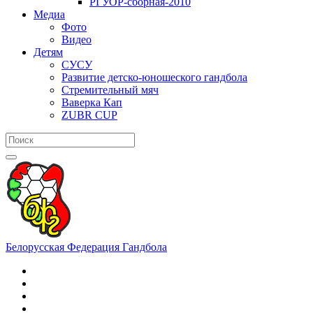
РГУОР-сборная-2010
Медиа
Фото
Видео
Детям
СУСУ
Развитие детско-юношеского гандбола
Стремительный мяч
Ваверка Кап
ZUBR CUP
Белорусская Федерация Гандбола