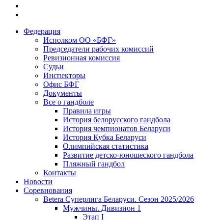
Федерация
Исполком ОО «БФГ»
Председатели рабочих комиссий
Ревизионная комиссия
Судьи
Инспекторы
Офис БФГ
Документы
Все о гандболе
Правила игры
История белорусского гандбола
История чемпионатов Беларуси
История Кубка Беларуси
Олимпийская статистика
Развитие детско-юношеского гандбола
Пляжный гандбол
Контакты
Новости
Соревнования
Betera Суперлига Беларуси. Сезон 2025/2026
Мужчины. Дивизион 1
Этап I