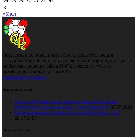
24
25
26
27
28
29
30
31
« Июл
Общественное объединение Белорусская Федерация
Гандбола. Копирование и размещение на сторонних ресурсах
любых материалов с сайта БФГ разрешено с учетом
размещения ссылки на сайт БФГ.
Сообщить о допинге
Последние новости
Хассан Мустафа тепло поблагодарил Владимира
Коноплёва за поздравление с днем рождения
30.07.2026
Главе мирового гандбола Хассану Мустафе — 82!
28.07.2026
Полезные ссылки