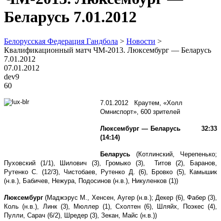
Беларусь 7.01.2012
Белорусская Федерация Гандбола
>
Новости
>
Квалификационный матч ЧМ-2013. Люксембург — Беларусь
7.01.2012
07.01.2012
dev9
60
7.01.2012 Краутем, «Холл
Омниспорт», 600 зрителей
Люксембург — Беларусь 32:33
(14:14)
Беларусь
(Котлинский, Черепенько;
Пуховский (1/1), Шилович (3), Громыко (3), Титов (2), Баранов,
Рутенко С. (12/3), Чистобаев, Рутенко Д. (6), Бровко (5), Камышик
(н.в.), Бабичев, Нежура, Подосинов (н.в.), Никуленков (1))
Люксембург
(Маджэрус М., Хенсен, Аугер (н.в.); Декер (6), Фабер (3),
Коль (н.в.), Линк (3), Мюллер (1), Схолтен (6), Шляйх, Поэкес (4),
Пулли, Сарач (6/2), Шредер (3), Зекан, Майс (н.в.))