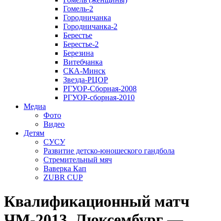
Гомель-2
Городничанка
Городничанка-2
Берестье
Берестье-2
Березина
Витебчанка
СКА-Минск
Звезда-РЦОР
РГУОР-Сборная-2008
РГУОР-сборная-2010
Медиа
Фото
Видео
Детям
СУСУ
Развитие детско-юношеского гандбола
Стремительный мяч
Ваверка Кап
ZUBR CUP
Квалификационный матч
ЧМ-2013. Люксембург —