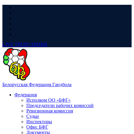
LIVE
ТРАНСЛЯЦИЯ
Белорусская Федерация Гандбола
Федерация
Исполком ОО «БФГ»
Председатели рабочих комиссий
Ревизионная комиссия
Судьи
Инспекторы
Офис БФГ
Документы