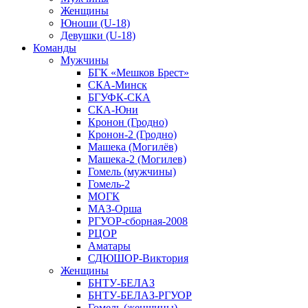
Женщины
Юноши (U-18)
Девушки (U-18)
Команды
Мужчины
БГК «Мешков Брест»
СКА-Минск
БГУФК-СКА
СКА-Юни
Кронон (Гродно)
Кронон-2 (Гродно)
Машека (Могилёв)
Машека-2 (Могилев)
Гомель (мужчины)
Гомель-2
МОГК
МАЗ-Орша
РГУОР-сборная-2008
РЦОР
Аматары
СДЮШОР-Виктория
Женщины
БНТУ-БЕЛАЗ
БНТУ-БЕЛАЗ-РГУОР
Гомель (женщины)