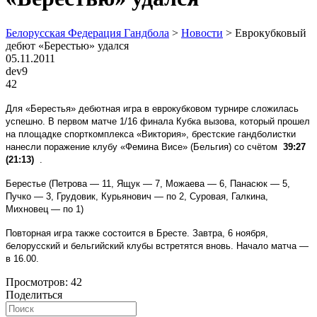
Белорусская Федерация Гандбола
>
Новости
>
Еврокубковый
дебют «Берестью» удался
05.11.2011
dev9
42
Для «Берестья» дебютная игра в еврокубковом турнире сложилась
успешно. В первом матче 1/16 финала Кубка вызова, который прошел
на площадке спорткомплекса «Виктория», брестские гандболистки
нанесли поражение клубу «Фемина Висе» (Бельгия) со счётом
39:27
(21:13)
.
Берестье (Петрова — 11, Ящук — 7, Можаева — 6, Панасюк — 5,
Пучко — 3, Грудовик, Курьянович — по 2, Суровая, Галкина,
Михновец — по 1)
Повторная игра также состоится в Бресте. Завтра, 6 ноября,
белорусский и бельгийский клубы встретятся вновь. Начало матча —
в 16.00.
Просмотров:
42
Поделиться