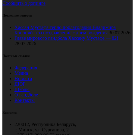
Сообщить о допинге
Последние новости
Хассан Мустафа тепло поблагодарил Владимира
Коноплёва за поздравление с днем рождения
30.07.2026
Главе мирового гандбола Хассану Мустафе — 82!
28.07.2026
Полезные ссылки
Федерация
Медиа
Новости
ДЮГ
Школы
О гандболе
Контакты
Контакты
220012, Республика Беларусь,
г. Минск, ул. Сурганова, 2