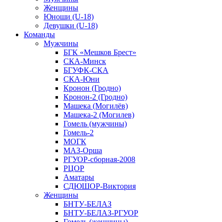
Женщины
Юноши (U-18)
Девушки (U-18)
Команды
Мужчины
БГК «Мешков Брест»
СКА-Минск
БГУФК-СКА
СКА-Юни
Кронон (Гродно)
Кронон-2 (Гродно)
Машека (Могилёв)
Машека-2 (Могилев)
Гомель (мужчины)
Гомель-2
МОГК
МАЗ-Орша
РГУОР-сборная-2008
РЦОР
Аматары
СДЮШОР-Виктория
Женщины
БНТУ-БЕЛАЗ
БНТУ-БЕЛАЗ-РГУОР
Гомель (женщины)