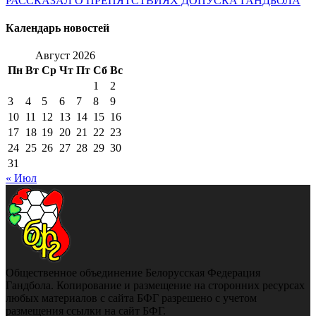
РАССКАЗАЛ О ПРЕПЯТСТВИЯХ ДОПУСКА ГАНДБОЛА
Календарь новостей
Август 2026
Пн
Вт
Ср
Чт
Пт
Сб
Вс
1
2
3
4
5
6
7
8
9
10
11
12
13
14
15
16
17
18
19
20
21
22
23
24
25
26
27
28
29
30
31
« Июл
Общественное объединение Белорусская Федерация
Гандбола. Копирование и размещение на сторонних ресурсах
любых материалов с сайта БФГ разрешено с учетом
размещения ссылки на сайт БФГ.