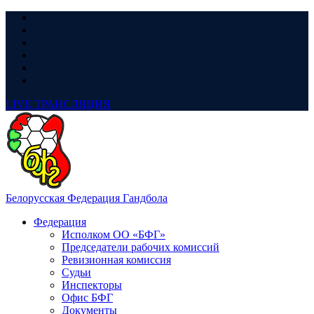
LIVE
ТРАНСЛЯЦИЯ
Белорусская Федерация Гандбола
Федерация
Исполком ОО «БФГ»
Председатели рабочих комиссий
Ревизионная комиссия
Судьи
Инспекторы
Офис БФГ
Документы