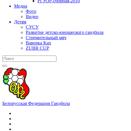
РГУОР-сборная-2010
Медиа
Фото
Видео
Детям
СУСУ
Развитие детско-юношеского гандбола
Стремительный мяч
Ваверка Кап
ZUBR CUP
Белорусская Федерация Гандбола