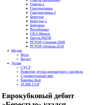
Гомель-2
Городничанка
Городничанка-2
Берестье
Берестье-2
Березина
Витебчанка
СКА-Минск
Звезда-РЦОР
РГУОР-Сборная-2008
РГУОР-сборная-2010
Медиа
Фото
Видео
Детям
СУСУ
Развитие детско-юношеского гандбола
Стремительный мяч
Ваверка Кап
ZUBR CUP
Еврокубковый дебют
«Берестью» удался