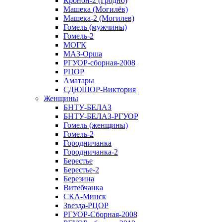
Кронон-2 (Гродно)
Машека (Могилёв)
Машека-2 (Могилев)
Гомель (мужчины)
Гомель-2
МОГК
МАЗ-Орша
РГУОР-сборная-2008
РЦОР
Аматары
СДЮШОР-Виктория
Женщины
БНТУ-БЕЛАЗ
БНТУ-БЕЛАЗ-РГУОР
Гомель (женщины)
Гомель-2
Городничанка
Городничанка-2
Берестье
Берестье-2
Березина
Витебчанка
СКА-Минск
Звезда-РЦОР
РГУОР-Сборная-2008