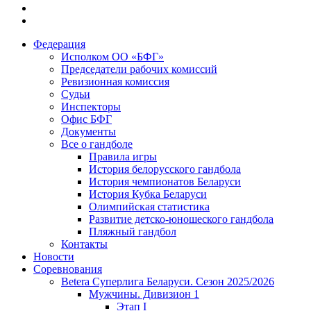
Федерация
Исполком ОО «БФГ»
Председатели рабочих комиссий
Ревизионная комиссия
Судьи
Инспекторы
Офис БФГ
Документы
Все о гандболе
Правила игры
История белорусского гандбола
История чемпионатов Беларуси
История Кубка Беларуси
Олимпийская статистика
Развитие детско-юношеского гандбола
Пляжный гандбол
Контакты
Новости
Соревнования
Betera Суперлига Беларуси. Сезон 2025/2026
Мужчины. Дивизион 1
Этап I