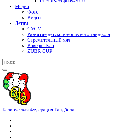
РГУОР-сборная-2010
Медиа
Фото
Видео
Детям
СУСУ
Развитие детско-юношеского гандбола
Стремительный мяч
Ваверка Кап
ZUBR CUP
Белорусская Федерация Гандбола