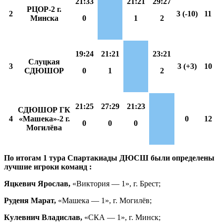
21:33
21:21
29:27
РЦОР-2 г.
2
3 (-10)
11
Минска
0
1
2
19:24
21:21
23:21
Слуцкая
3
3 (+3)
10
СДЮШОР
0
1
2
21:25
27:29
21:23
СДЮШОР ГК
4
«Машека»-2 г.
0
12
0
0
0
Могилёва
По итогам 1 тура Спартакиады ДЮСШ были определены
лучшие игроки команд :
Яцкевич Ярослав,
«Виктория — 1», г. Брест;
Руденя Марат,
«Машека — 1», г. Могилёв;
Кулевнич Владислав,
«СКА — 1», г. Минск;