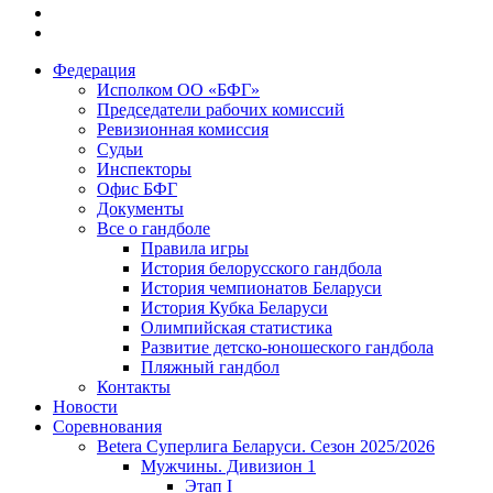
Федерация
Исполком ОО «БФГ»
Председатели рабочих комиссий
Ревизионная комиссия
Судьи
Инспекторы
Офис БФГ
Документы
Все о гандболе
Правила игры
История белорусского гандбола
История чемпионатов Беларуси
История Кубка Беларуси
Олимпийская статистика
Развитие детско-юношеского гандбола
Пляжный гандбол
Контакты
Новости
Соревнования
Betera Суперлига Беларуси. Сезон 2025/2026
Мужчины. Дивизион 1
Этап I