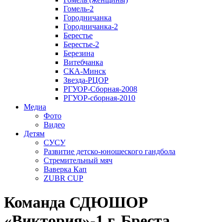
Гомель-2
Городничанка
Городничанка-2
Берестье
Берестье-2
Березина
Витебчанка
СКА-Минск
Звезда-РЦОР
РГУОР-Сборная-2008
РГУОР-сборная-2010
Медиа
Фото
Видео
Детям
СУСУ
Развитие детско-юношеского гандбола
Стремительный мяч
Ваверка Кап
ZUBR CUP
Команда СДЮШОР
«Виктория»-1 г. Бреста