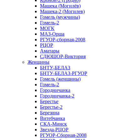
Кронон-2 (Гродно)
Машека (Могилёв)
Машека-2 (Могилев)
Гомель (мужчины)
Гомель-2
МОГК
МАЗ-Орша
РГУОР-сборная-2008
РЦОР
Аматары
СДЮШОР-Виктория
Женщины
БНТУ-БЕЛАЗ
БНТУ-БЕЛАЗ-РГУОР
Гомель (женщины)
Гомель-2
Городничанка
Городничанка-2
Берестье
Берестье-2
Березина
Витебчанка
СКА-Минск
Звезда-РЦОР
РГУОР-Сборная-2008