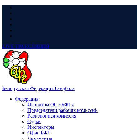
LIVE
ТРАНСЛЯЦИЯ
Белорусская Федерация Гандбола
Федерация
Исполком ОО «БФГ»
Председатели рабочих комиссий
Ревизионная комиссия
Судьи
Инспекторы
Офис БФГ
Документы