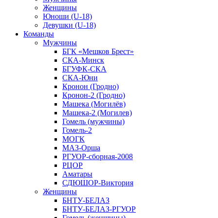
Женщины
Юноши (U-18)
Девушки (U-18)
Команды
Мужчины
БГК «Мешков Брест»
СКА-Минск
БГУФК-СКА
СКА-Юни
Кронон (Гродно)
Кронон-2 (Гродно)
Машека (Могилёв)
Машека-2 (Могилев)
Гомель (мужчины)
Гомель-2
МОГК
МАЗ-Орша
РГУОР-сборная-2008
РЦОР
Аматары
СДЮШОР-Виктория
Женщины
БНТУ-БЕЛАЗ
БНТУ-БЕЛАЗ-РГУОР
Гомель (женщины)