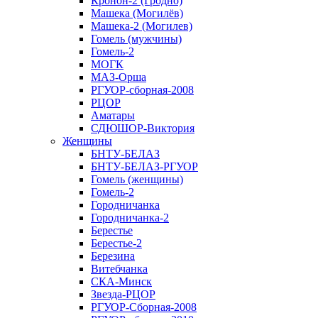
Кронон-2 (Гродно)
Машека (Могилёв)
Машека-2 (Могилев)
Гомель (мужчины)
Гомель-2
МОГК
МАЗ-Орша
РГУОР-сборная-2008
РЦОР
Аматары
СДЮШОР-Виктория
Женщины
БНТУ-БЕЛАЗ
БНТУ-БЕЛАЗ-РГУОР
Гомель (женщины)
Гомель-2
Городничанка
Городничанка-2
Берестье
Берестье-2
Березина
Витебчанка
СКА-Минск
Звезда-РЦОР
РГУОР-Сборная-2008