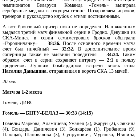
чемпионатов Беларуси. Команда «Гомель» выиграла
серебряные медали в текущем сезоне. Поздравляем игроков,
тренеров и руководство клубов с этими достижениями.
А вот бронзовый призер пока не определен. Напряженным
выдался третий матч финальной серии в Гродно. Девушки из
СКА-Минск в серии семиметровых бросков обыграли
«Городничанку» —
38:36.
После основного времени матча
счет был ничейный —
32:32.
В дополнительное время
соперницы также не выявили победителя —
34:34.
Таким
образом, счет в серии сохраняет интригу —
2:1
в пользу
гродненок. Лучшим бомбардиром встречи вновь стала
Наталия Даньшина,
отправившая в ворота СКА 13 мячей.
20 мая
Матч за 1-2 места
Гомель, ДИВС
Гомель —
БНТУ-БЕЛАЗ —
30:33 (14:15)
Гомель:
Маркова, Алампиева; Уманец (2), Жарун (2), Савкина
(4), Бондарь, Данилевич (3), Бонкарёва (1), Грибанова (9),
Плющай, Шаповалова (3), Супрунович, Мурашко, Ившина,