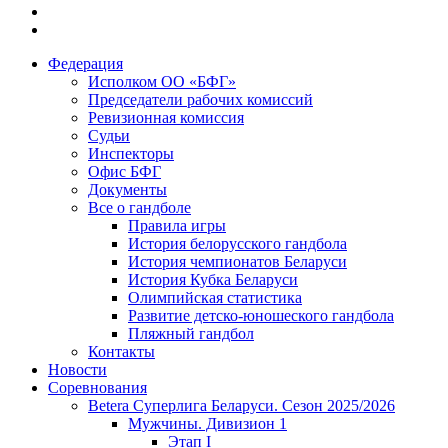
Федерация
Исполком ОО «БФГ»
Председатели рабочих комиссий
Ревизионная комиссия
Судьи
Инспекторы
Офис БФГ
Документы
Все о гандболе
Правила игры
История белорусского гандбола
История чемпионатов Беларуси
История Кубка Беларуси
Олимпийская статистика
Развитие детско-юношеского гандбола
Пляжный гандбол
Контакты
Новости
Соревнования
Betera Суперлига Беларуси. Сезон 2025/2026
Мужчины. Дивизион 1
Этап I