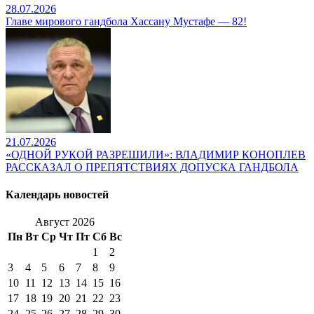
28.07.2026
Главе мирового гандбола Хассану Мустафе — 82!
21.07.2026
«ОДНОЙ РУКОЙ РАЗРЕШИЛИ»: ВЛАДИМИР КОНОПЛЕВ
РАССКАЗАЛ О ПРЕПЯТСТВИЯХ ДОПУСКА ГАНДБОЛА
Календарь новостей
Август 2026
Пн
Вт
Ср
Чт
Пт
Сб
Вс
1
2
3
4
5
6
7
8
9
10
11
12
13
14
15
16
17
18
19
20
21
22
23
24
25
26
27
28
29
30