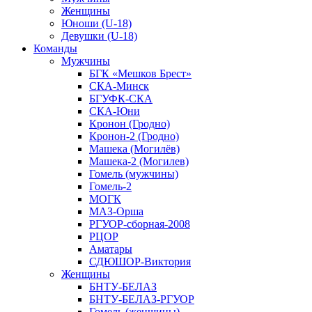
Женщины
Юноши (U-18)
Девушки (U-18)
Команды
Мужчины
БГК «Мешков Брест»
СКА-Минск
БГУФК-СКА
СКА-Юни
Кронон (Гродно)
Кронон-2 (Гродно)
Машека (Могилёв)
Машека-2 (Могилев)
Гомель (мужчины)
Гомель-2
МОГК
МАЗ-Орша
РГУОР-сборная-2008
РЦОР
Аматары
СДЮШОР-Виктория
Женщины
БНТУ-БЕЛАЗ
БНТУ-БЕЛАЗ-РГУОР
Гомель (женщины)