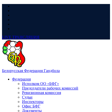
LIVE
ТРАНСЛЯЦИЯ
Белорусская Федерация Гандбола
Федерация
Исполком ОО «БФГ»
Председатели рабочих комиссий
Ревизионная комиссия
Судьи
Инспекторы
Офис БФГ
Документы