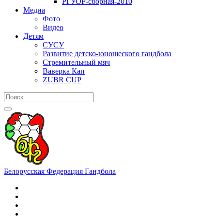
РГУОР-сборная-2010
Медиа
Фото
Видео
Детям
СУСУ
Развитие детско-юношеского гандбола
Стремительный мяч
Ваверка Кап
ZUBR CUP
Белорусская Федерация Гандбола