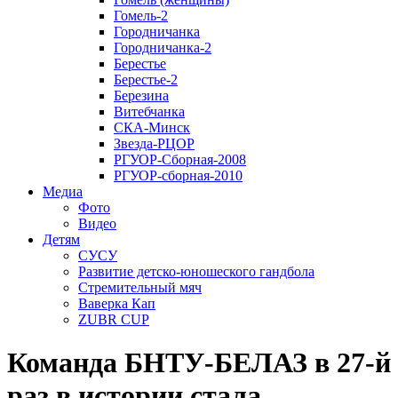
Гомель-2
Городничанка
Городничанка-2
Берестье
Берестье-2
Березина
Витебчанка
СКА-Минск
Звезда-РЦОР
РГУОР-Сборная-2008
РГУОР-сборная-2010
Медиа
Фото
Видео
Детям
СУСУ
Развитие детско-юношеского гандбола
Стремительный мяч
Ваверка Кап
ZUBR CUP
Команда БНТУ-БЕЛАЗ в 27-й
раз в истории стала