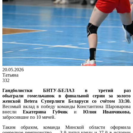
20.05.2026
Татьяна
332
Гандболистки БНТУ-БЕЛАЗ в третий раз
обыграли
гомельчанок
в финальной серии за золото
женской Betera Суперлиги Беларуси со счётом
33:30
.
Весомый вклад в победу команды Константина Шароварова
внесли
Екатерина Губчик
и
Юлия Иванчикова,
забросившие по 10 мячей.
Таким образом, команда Минской области оформила
очередное чемпионство — 3-й титул кряду и 27-й в истории