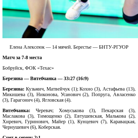
Елена Алексеюк — 14 мячей. Берестье — БНТУ-РГУОР
Матч за 7-8 места
Бобруйск, ФОК «Техас»
Березина —
Витебчанка — 33:27 (16:9)
Березина:
Кузьмич, Матвейчук (1); Кохно (3), Астафьева (13),
Микишева (3), Никонова, Усанович (2), Попруга, Авласенко
(3), Гарагонич (4), Ягловская (4).
Витебчанка:
Черевач; Хомуськова (3), Пекарская (3),
Маслакова (3), Тимощенко (2), Евтушевская, Малькова (2),
Хиревич, Гуринович, Майер (1), Кунцевич (7), Каравацкая,
Чернушевич (6), Коберская.
Счет в серии: 2:1