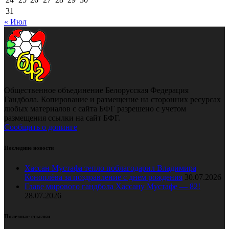
31
« Июл
Общественное объединение Белорусская Федерация
Гандбола. Копирование и размещение на сторонних ресурсах
любых материалов с сайта БФГ разрешено с учетом
размещения ссылки на сайт БФГ.
Сообщить о допинге
Последние новости
Хассан Мустафа тепло поблагодарил Владимира
Коноплёва за поздравление с днем рождения
30.07.2026
Главе мирового гандбола Хассану Мустафе — 82!
28.07.2026
Полезные ссылки