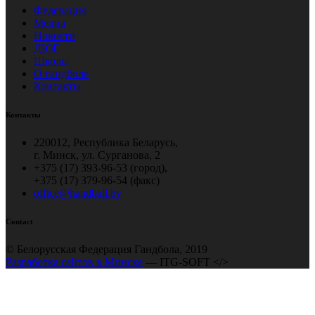
Федерация
Медиа
Новости
ДЮГ
Школы
О гандболе
Контакты
Контакты
220012, Республика Беларусь,
г. Минск, ул. Сурганова, 2
+375 (17) 393-96-53 (город),
+375 (17) 379-96-54 (факс)
office@handball.by
Contact
© Белорусская Федерация Гандбола, 2019
Разработка сайтов в Минске
— ITG-SOFT </>