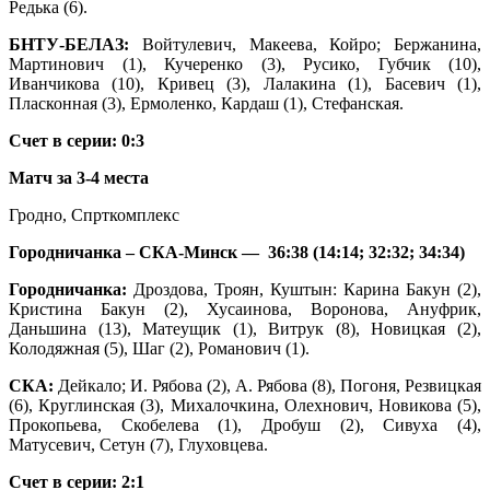
Редька (6).
БНТУ-БЕЛАЗ:
Войтулевич, Макеева, Койро; Бержанина,
Мартинович (1), Кучеренко (3), Русико, Губчик (10),
Иванчикова (10), Кривец (3), Лалакина (1), Басевич (1),
Пласконная (3), Ермоленко, Кардаш (1), Стефанская.
Счет в серии: 0:3
Матч за 3-4 места
Гродно, Спрткомплекс
Городничанка –
СКА-Минск —
36:38 (14:14; 32:32; 34:34)
Городничанка:
Дроздова, Троян, Куштын: Карина Бакун (2),
Кристина Бакун (2), Хусаинова, Воронова, Ануфрик,
Даньшина (13), Матеущик (1), Витрук (8), Новицкая (2),
Колодяжная (5), Шаг (2), Романович (1).
СКА:
Дейкало; И. Рябова (2), А. Рябова (8), Погоня, Резвицкая
(6), Круглинская (3), Михалочкина, Олехнович, Новикова (5),
Прокопьева, Скобелева (1), Дробуш (2), Сивуха (4),
Матусевич, Сетун (7), Глуховцева.
Счет в серии: 2:1