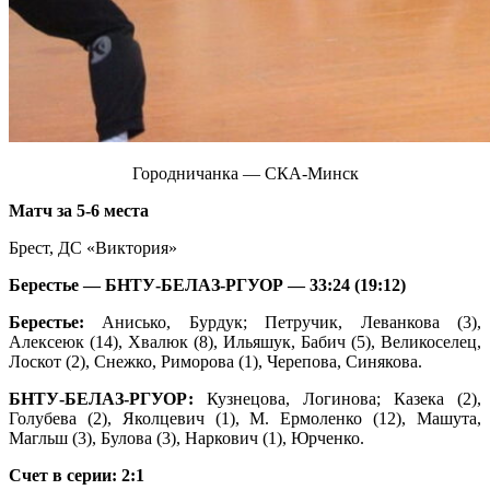
Городничанка — СКА-Минск
Матч за 5-6 места
Брест, ДС «Виктория»
Берестье —
БНТУ-БЕЛАЗ-РГУОР — 33:24 (19:12)
Берестье:
Анисько, Бурдук; Петручик, Леванкова (3),
Алексеюк (14), Хвалюк (8), Ильяшук, Бабич (5), Великоселец,
Лоскот (2), Снежко, Риморова (1), Черепова, Синякова.
БНТУ-БЕЛАЗ-РГУОР:
Кузнецова, Логинова; Казека (2),
Голубева (2), Яколцевич (1), М. Ермоленко (12), Машута,
Магльш (3), Булова (3), Наркович (1), Юрченко.
Счет в серии: 2:1