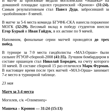
В матче за бронзовые медали могилевский «Машека» на
домашней площадке одолел гродненский «Кронон»
(31:24).
Самым результативным стал
Павел Дуда
, забросивший за
«разбойников» 8 мячей.
В матче за 5-6 места команда БГУФК-СКА нанесла поражение
МОГК
(32:29).
Весомый вклад в победу студентов внесли
Егор Бурый
и
Иван Гайдук
, в их активе по 9 мячей.
Напомним, финальные серии матчей проводятся
до трех
побед.
В турнире за 7-9 места гандболисты «МАЗ-Орши» были
сильнее РГУОР-сборной-2008
(41:35).
Лучшим бомбардиром в
составе оршанцев стал
Николай Бородич,
на счету которого
10 мячей. В составе сборной 15 раз отличился
Марк Фурман.
В настоящее время после трех матчей «МАЗ-Орша» занимает
7-е место в турнирной таблице.
23 мая
Матч за 3-4 места
Могилев, с/к «Олимпиец»
Машека – Кронон — 31:24 (15:13)