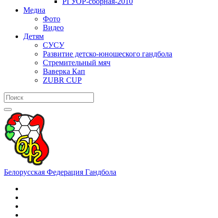
РГУОР-сборная-2010
Медиа
Фото
Видео
Детям
СУСУ
Развитие детско-юношеского гандбола
Стремительный мяч
Ваверка Кап
ZUBR CUP
Белорусская Федерация Гандбола