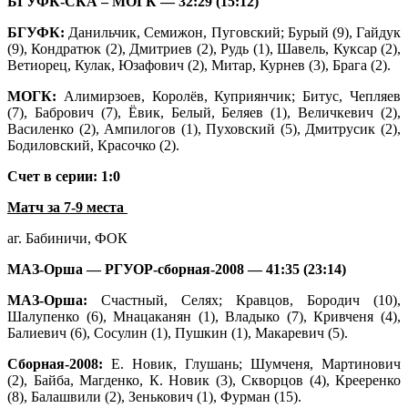
БГУФК-СКА – МОГК — 32:29 (15:12)
БГУФК:
Данильчик, Семижон, Пуговский; Бурый (9), Гайдук
(9), Кондратюк (2), Дмитриев (2), Рудь (1), Шавель, Куксар (2),
Ветиорец, Кулак, Юзафович (2), Митар, Курнев (3), Брага (2).
МОГК:
Алимирзоев, Королёв, Куприянчик; Битус, Чепляев
(7), Бабрович (7), Ёвик, Белый, Беляев (1), Величкевич (2),
Василенко (2), Ампилогов (1), Пуховский (5), Дмитрусик (2),
Бодиловский, Красочко (2).
Счет в серии: 1:0
Матч за 7-9 места
аг. Бабиничи, ФОК
МАЗ-Орша — РГУОР-сборная-2008 — 41:35 (23:14)
МАЗ-Орша:
Счастный, Селях; Кравцов, Бородич (10),
Шалупенко (6), Мнацаканян (1), Владыко (7), Кривченя (4),
Балиевич (6), Сосулин (1), Пушкин (1), Макаревич (5).
Сборная-2008:
Е. Новик, Глушань; Шумченя, Мартинович
(2), Байба, Магденко, К. Новик (3), Скворцов (4), Крееренко
(8), Балашвили (2), Зенькович (1), Фурман (15).