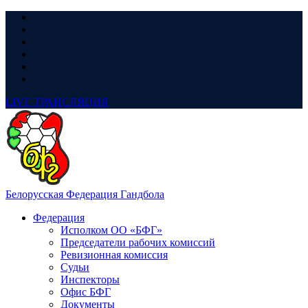
LIVE
ТРАНСЛЯЦИЯ
Белорусская Федерация Гандбола
Федерация
Исполком ОО «БФГ»
Председатели рабочих комиссий
Ревизионная комиссия
Судьи
Инспекторы
Офис БФГ
Документы