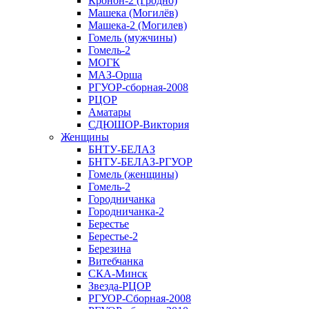
Кронон-2 (Гродно)
Машека (Могилёв)
Машека-2 (Могилев)
Гомель (мужчины)
Гомель-2
МОГК
МАЗ-Орша
РГУОР-сборная-2008
РЦОР
Аматары
СДЮШОР-Виктория
Женщины
БНТУ-БЕЛАЗ
БНТУ-БЕЛАЗ-РГУОР
Гомель (женщины)
Гомель-2
Городничанка
Городничанка-2
Берестье
Берестье-2
Березина
Витебчанка
СКА-Минск
Звезда-РЦОР
РГУОР-Сборная-2008