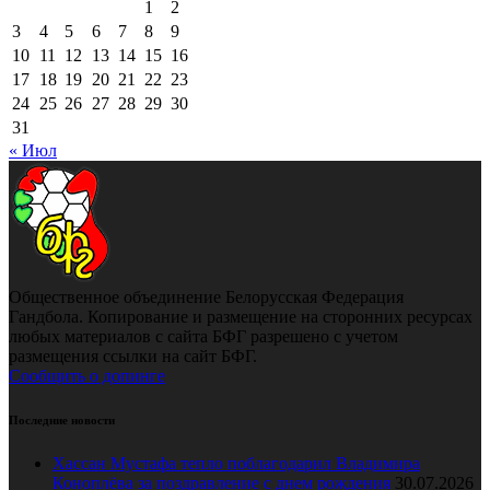
1
2
3
4
5
6
7
8
9
10
11
12
13
14
15
16
17
18
19
20
21
22
23
24
25
26
27
28
29
30
31
« Июл
Общественное объединение Белорусская Федерация
Гандбола. Копирование и размещение на сторонних ресурсах
любых материалов с сайта БФГ разрешено с учетом
размещения ссылки на сайт БФГ.
Сообщить о допинге
Последние новости
Хассан Мустафа тепло поблагодарил Владимира
Коноплёва за поздравление с днем рождения
30.07.2026