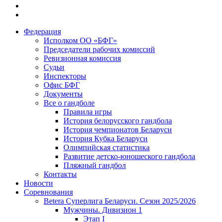
Федерация
Исполком ОО «БФГ»
Председатели рабочих комиссий
Ревизионная комиссия
Судьи
Инспекторы
Офис БФГ
Документы
Все о гандболе
Правила игры
История белорусского гандбола
История чемпионатов Беларуси
История Кубка Беларуси
Олимпийская статистика
Развитие детско-юношеского гандбола
Пляжный гандбол
Контакты
Новости
Соревнования
Betera Суперлига Беларуси. Сезон 2025/2026
Мужчины. Дивизион 1
Этап I