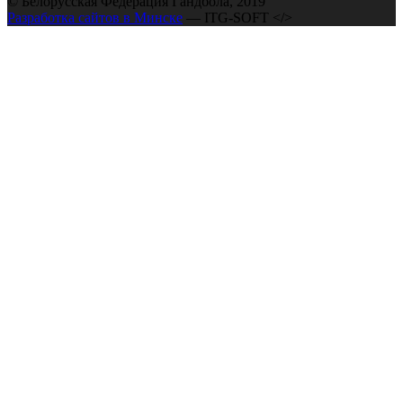
© Белорусская Федерация Гандбола, 2019
Разработка сайтов в Минске
— ITG-SOFT </>