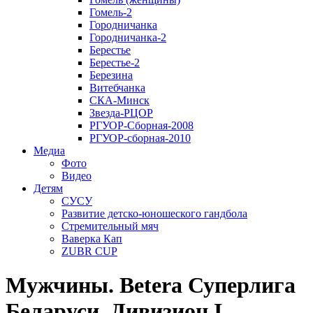
Гомель-2
Городничанка
Городничанка-2
Берестье
Берестье-2
Березина
Витебчанка
СКА-Минск
Звезда-РЦОР
РГУОР-Сборная-2008
РГУОР-сборная-2010
Медиа
Фото
Видео
Детям
СУСУ
Развитие детско-юношеского гандбола
Стремительный мяч
Ваверка Кап
ZUBR CUP
Мужчины. Betera Суперлига
Беларуси. Дивизион I.