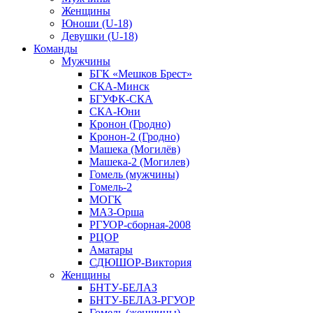
Женщины
Юноши (U-18)
Девушки (U-18)
Команды
Мужчины
БГК «Мешков Брест»
СКА-Минск
БГУФК-СКА
СКА-Юни
Кронон (Гродно)
Кронон-2 (Гродно)
Машека (Могилёв)
Машека-2 (Могилев)
Гомель (мужчины)
Гомель-2
МОГК
МАЗ-Орша
РГУОР-сборная-2008
РЦОР
Аматары
СДЮШОР-Виктория
Женщины
БНТУ-БЕЛАЗ
БНТУ-БЕЛАЗ-РГУОР
Гомель (женщины)