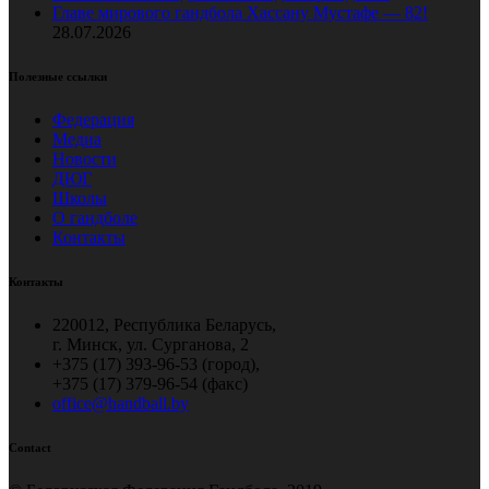
Главе мирового гандбола Хассану Мустафе — 82!
28.07.2026
Полезные ссылки
Федерация
Медиа
Новости
ДЮГ
Школы
О гандболе
Контакты
Контакты
220012, Республика Беларусь,
г. Минск, ул. Сурганова, 2
+375 (17) 393-96-53 (город),
+375 (17) 379-96-54 (факс)
office@handball.by
Contact