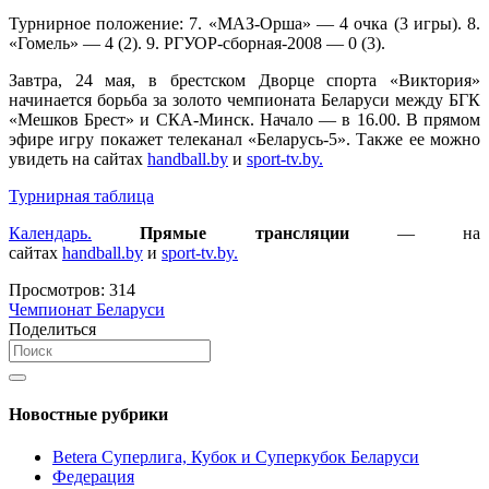
Турнирное положение: 7. «МАЗ-Орша» — 4 очка (3 игры). 8.
«Гомель» — 4 (2). 9. РГУОР-сборная-2008 — 0 (3).
Завтра, 24 мая, в брестском Дворце спорта «Виктория»
начинается борьба за золото чемпионата Беларуси между БГК
«Мешков Брест» и СКА-Минск. Начало — в 16.00. В прямом
эфире игру покажет телеканал «Беларусь-5». Также ее можно
увидеть на сайтах
handball.by
и
sport-tv.by.
Турнирная таблица
Календарь.
Прямые трансляции
— на
сайтах
handball.by
и
sport-tv.by.
Просмотров:
314
Чемпионат Беларуси
Поделиться
Новостные рубрики
Betera Суперлига, Кубок и Суперкубок Беларуси
Федерация