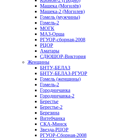
Кронон-2 (Гродно)
Машека (Могилёв)
Машека-2 (Могилев)
Гомель (мужчины)
Гомель-2
МОГК
МАЗ-Орша
РГУОР-сборная-2008
РЦОР
Аматары
СДЮШОР-Виктория
Женщины
БНТУ-БЕЛАЗ
БНТУ-БЕЛАЗ-РГУОР
Гомель (женщины)
Гомель-2
Городничанка
Городничанка-2
Берестье
Берестье-2
Березина
Витебчанка
СКА-Минск
Звезда-РЦОР
РГУОР-Сборная-2008