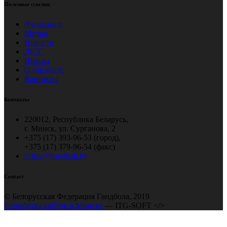
Полезные ссылки
Федерация
Медиа
Новости
ДЮГ
Школы
О гандболе
Контакты
Контакты
220012, Республика Беларусь,
г. Минск, ул. Сурганова, 2
+375 (17) 393-96-53 (город),
+375 (17) 379-96-54 (факс)
office@handball.by
Contact
© Белорусская Федерация Гандбола, 2019
Разработка сайтов в Минске
— ITG-SOFT </>