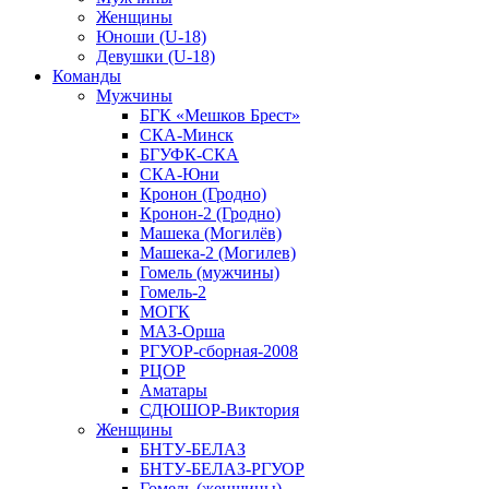
Женщины
Юноши (U-18)
Девушки (U-18)
Команды
Мужчины
БГК «Мешков Брест»
СКА-Минск
БГУФК-СКА
СКА-Юни
Кронон (Гродно)
Кронон-2 (Гродно)
Машека (Могилёв)
Машека-2 (Могилев)
Гомель (мужчины)
Гомель-2
МОГК
МАЗ-Орша
РГУОР-сборная-2008
РЦОР
Аматары
СДЮШОР-Виктория
Женщины
БНТУ-БЕЛАЗ
БНТУ-БЕЛАЗ-РГУОР
Гомель (женщины)