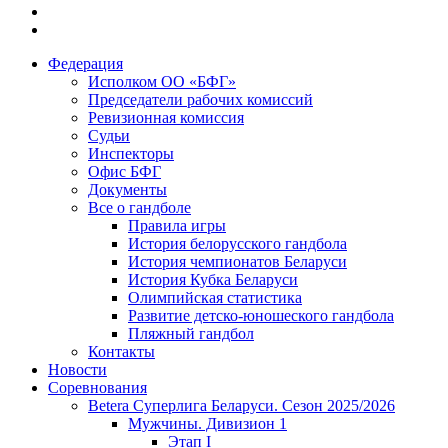
Федерация
Исполком ОО «БФГ»
Председатели рабочих комиссий
Ревизионная комиссия
Судьи
Инспекторы
Офис БФГ
Документы
Все о гандболе
Правила игры
История белорусского гандбола
История чемпионатов Беларуси
История Кубка Беларуси
Олимпийская статистика
Развитие детско-юношеского гандбола
Пляжный гандбол
Контакты
Новости
Соревнования
Betera Суперлига Беларуси. Сезон 2025/2026
Мужчины. Дивизион 1
Этап I