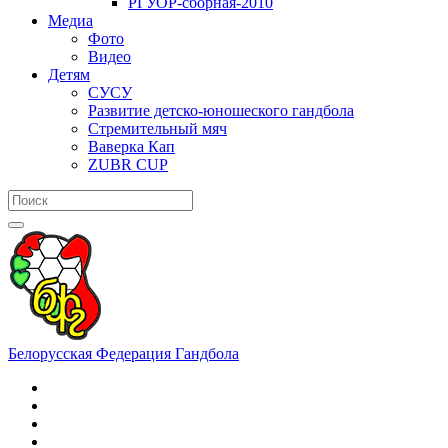
РГУОР-сборная-2010
Медиа
Фото
Видео
Детям
СУСУ
Развитие детско-юношеского гандбола
Стремительный мяч
Ваверка Кап
ZUBR CUP
Белорусская Федерация Гандбола