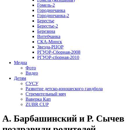
Гомель-2
Городничанка
Городничанка-2
Берестье
Берестье-2
Березина
Витебчанка
СКА-Минск
Звезда-РЦОР
РГУОР-Сборная-2008
РГУОР-сборная-2010
Медиа
Фото
Видео
Детям
СУСУ
Развитие детско-юношеского гандбола
Стремительный мяч
Ваверка Кап
ZUBR CUP
А. Барбашинский и Р. Сычев
поздравили родителей