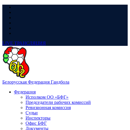
LIVE
ТРАНСЛЯЦИЯ
Белорусская Федерация Гандбола
Федерация
Исполком ОО «БФГ»
Председатели рабочих комиссий
Ревизионная комиссия
Судьи
Инспекторы
Офис БФГ
Документы