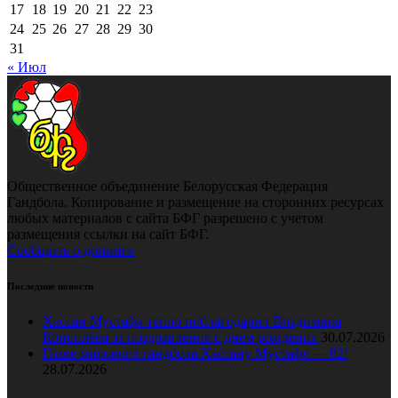
17
18
19
20
21
22
23
24
25
26
27
28
29
30
31
« Июл
Общественное объединение Белорусская Федерация
Гандбола. Копирование и размещение на сторонних ресурсах
любых материалов с сайта БФГ разрешено с учетом
размещения ссылки на сайт БФГ.
Сообщить о допинге
Последние новости
Хассан Мустафа тепло поблагодарил Владимира
Коноплёва за поздравление с днем рождения
30.07.2026
Главе мирового гандбола Хассану Мустафе — 82!
28.07.2026