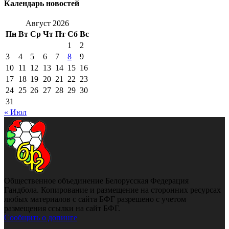
Календарь новостей
Август 2026
Пн
Вт
Ср
Чт
Пт
Сб
Вс
1
2
3
4
5
6
7
8
9
10
11
12
13
14
15
16
17
18
19
20
21
22
23
24
25
26
27
28
29
30
31
« Июл
Общественное объединение Белорусская Федерация
Гандбола. Копирование и размещение на сторонних ресурсах
любых материалов с сайта БФГ разрешено с учетом
размещения ссылки на сайт БФГ.
Сообщить о допинге