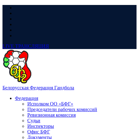
LIVE
ТРАНСЛЯЦИЯ
Белорусская Федерация Гандбола
Федерация
Исполком ОО «БФГ»
Председатели рабочих комиссий
Ревизионная комиссия
Судьи
Инспекторы
Офис БФГ
Документы