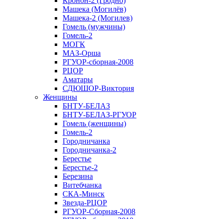
Кронон-2 (Гродно)
Машека (Могилёв)
Машека-2 (Могилев)
Гомель (мужчины)
Гомель-2
МОГК
МАЗ-Орша
РГУОР-сборная-2008
РЦОР
Аматары
СДЮШОР-Виктория
Женщины
БНТУ-БЕЛАЗ
БНТУ-БЕЛАЗ-РГУОР
Гомель (женщины)
Гомель-2
Городничанка
Городничанка-2
Берестье
Берестье-2
Березина
Витебчанка
СКА-Минск
Звезда-РЦОР
РГУОР-Сборная-2008