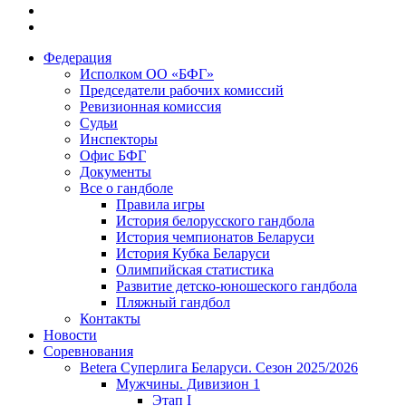
Федерация
Исполком ОО «БФГ»
Председатели рабочих комиссий
Ревизионная комиссия
Судьи
Инспекторы
Офис БФГ
Документы
Все о гандболе
Правила игры
История белорусского гандбола
История чемпионатов Беларуси
История Кубка Беларуси
Олимпийская статистика
Развитие детско-юношеского гандбола
Пляжный гандбол
Контакты
Новости
Соревнования
Betera Суперлига Беларуси. Сезон 2025/2026
Мужчины. Дивизион 1
Этап I