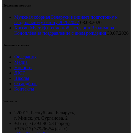
Последние новости
Мужская сборная Беларуси начинает подготовку к
гандбольному сезону 2026/2027
08.08.2026
Хассан Мустафа тепло поблагодарил Владимира
Коноплёва за поздравление с днем рождения
30.07.2026
Полезные ссылки
Федерация
Медиа
Новости
ДЮГ
Школы
О гандболе
Контакты
Контакты
220012, Республика Беларусь,
г. Минск, ул. Сурганова, 2
+375 (17) 393-96-53 (город),
+375 (17) 379-96-54 (факс)