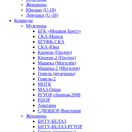
Женщины
Юноши (U-18)
Девушки (U-18)
Команды
Мужчины
БГК «Мешков Брест»
СКА-Минск
БГУФК-СКА
СКА-Юни
Кронон (Гродно)
Кронон-2 (Гродно)
Машека (Могилёв)
Машека-2 (Могилев)
Гомель (мужчины)
Гомель-2
МОГК
МАЗ-Орша
РГУОР-сборная-2008
РЦОР
Аматары
СДЮШОР-Виктория
Женщины
БНТУ-БЕЛАЗ
БНТУ-БЕЛАЗ-РГУОР
Гомель (женщины)