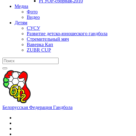
РГУОР-сборная-2010
Медиа
Фото
Видео
Детям
СУСУ
Развитие детско-юношеского гандбола
Стремительный мяч
Ваверка Кап
ZUBR CUP
Белорусская Федерация Гандбола