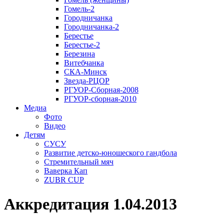
Гомель-2
Городничанка
Городничанка-2
Берестье
Берестье-2
Березина
Витебчанка
СКА-Минск
Звезда-РЦОР
РГУОР-Сборная-2008
РГУОР-сборная-2010
Медиа
Фото
Видео
Детям
СУСУ
Развитие детско-юношеского гандбола
Стремительный мяч
Ваверка Кап
ZUBR CUP
Аккредитация 1.04.2013