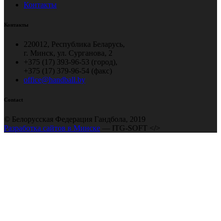
Контакты
Контакты
220012, Республика Беларусь,
г. Минск, ул. Сурганова, 2
+375 (17) 393-96-53 (город),
+375 (17) 379-96-54 (факс)
office@handball.by
Contact
© Белорусская Федерация Гандбола, 2019
Разработка сайтов в Минске
— ITG-SOFT </>