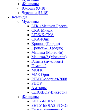
Женщины
Юноши (U-18)
Девушки (U-18)
Команды
Мужчины
БГК «Мешков Брест»
СКА-Минск
БГУФК-СКА
СКА-Юни
Кронон (Гродно)
Кронон-2 (Гродно)
Машека (Могилёв)
Машека-2 (Могилев)
Гомель (мужчины)
Гомель-2
МОГК
МАЗ-Орша
РГУОР-сборная-2008
РЦОР
Аматары
СДЮШОР-Виктория
Женщины
БНТУ-БЕЛАЗ
БНТУ-БЕЛАЗ-РГУОР
Гомель (женщины)