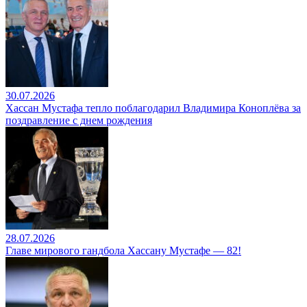
30.07.2026
Хассан Мустафа тепло поблагодарил Владимира Коноплёва за
поздравление с днем рождения
28.07.2026
Главе мирового гандбола Хассану Мустафе — 82!