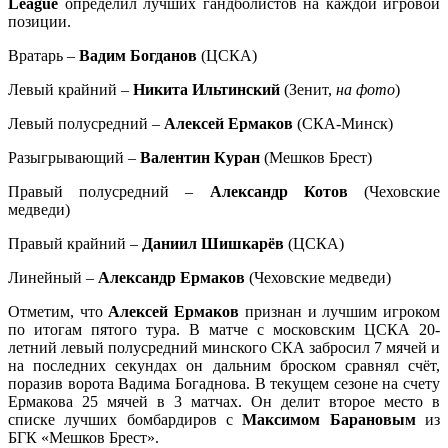
League
определил лучших гандболистов на каждой игровой
позиции.
Вратарь –
Вадим Богданов
(ЦСКА)
Левый крайний –
Никита Ильтинский
(Зенит,
на фото
)
Левый полусредний –
Алексей Ермаков
(СКА-Минск)
Разыгрывающий –
Валентин Куран
(Мешков Брест)
Правый полусредний –
Александр Котов
(Чеховские
медведи)
Правый крайний –
Даниил Шишкарёв
(ЦСКА)
Линейный –
Александр Ермаков
(Чеховские медведи)
Отметим, что
Алексей Ермаков
признан и лучшим игроком
по итогам пятого тура. В матче с московским ЦСКА 20-
летний левый полусредний минского СКА забросил 7 мячей и
на последних секундах он дальним броском сравнял счёт,
поразив ворота Вадима Богаднова. В текущем сезоне на счету
Ермакова 25 мячей в 3 матчах. Он делит второе место в
списке лучших бомбардиров с
Максимом Барановым
из
БГК «Мешков Брест».