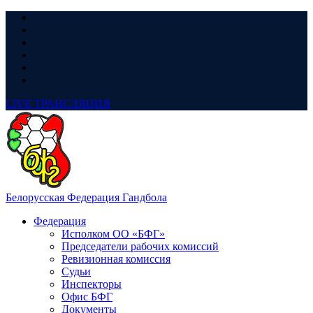
LIVE
ТРАНСЛЯЦИЯ
Белорусская Федерация Гандбола
Федерация
Исполком ОО «БФГ»
Председатели рабочих комиссий
Ревизионная комиссия
Судьи
Инспекторы
Офис БФГ
Документы