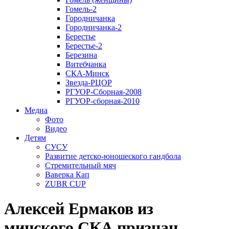
Гомель-2
Городничанка
Городничанка-2
Берестье
Берестье-2
Березина
Витебчанка
СКА-Минск
Звезда-РЦОР
РГУОР-Сборная-2008
РГУОР-сборная-2010
Медиа
Фото
Видео
Детям
СУСУ
Развитие детско-юношеского гандбола
Стремительный мяч
Ваверка Кап
ZUBR CUP
Алексей Ермаков из
минского СКА признан