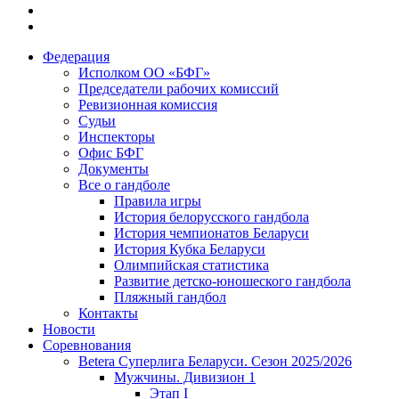
Федерация
Исполком ОО «БФГ»
Председатели рабочих комиссий
Ревизионная комиссия
Судьи
Инспекторы
Офис БФГ
Документы
Все о гандболе
Правила игры
История белорусского гандбола
История чемпионатов Беларуси
История Кубка Беларуси
Олимпийская статистика
Развитие детско-юношеского гандбола
Пляжный гандбол
Контакты
Новости
Соревнования
Betera Суперлига Беларуси. Сезон 2025/2026
Мужчины. Дивизион 1
Этап I