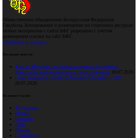
Общественное объединение Белорусская Федерация
Гандбола. Копирование и размещение на сторонних ресурсах
любых материалов с сайта БФГ разрешено с учетом
размещения ссылки на сайт БФГ.
Сообщить о допинге
Последние новости
Хассан Мустафа тепло поблагодарил Владимира
Коноплёва за поздравление с днем рождения
30.07.2026
Главе мирового гандбола Хассану Мустафе — 82!
28.07.2026
Полезные ссылки
Федерация
Медиа
Новости
ДЮГ
Школы
О гандболе