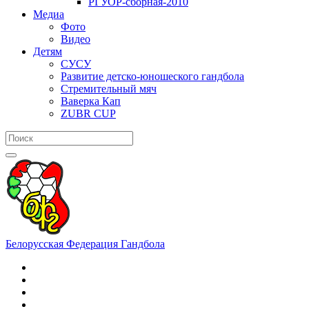
РГУОР-сборная-2010
Медиа
Фото
Видео
Детям
СУСУ
Развитие детско-юношеского гандбола
Стремительный мяч
Ваверка Кап
ZUBR CUP
Белорусская Федерация Гандбола