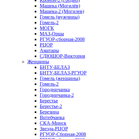
Кронон-2 (Гродно)
Машека (Могилёв)
Машека-2 (Могилев)
Гомель (мужчины)
Гомель-2
МОГК
МАЗ-Орша
РГУОР-сборная-2008
РЦОР
Аматары
СДЮШОР-Виктория
Женщины
БНТУ-БЕЛАЗ
БНТУ-БЕЛАЗ-РГУОР
Гомель (женщины)
Гомель-2
Городничанка
Городничанка-2
Берестье
Берестье-2
Березина
Витебчанка
СКА-Минск
Звезда-РЦОР
РГУОР-Сборная-2008