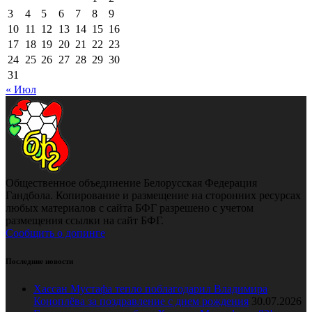
3
4
5
6
7
8
9
10
11
12
13
14
15
16
17
18
19
20
21
22
23
24
25
26
27
28
29
30
31
« Июл
Общественное объединение Белорусская Федерация
Гандбола. Копирование и размещение на сторонних ресурсах
любых материалов с сайта БФГ разрешено с учетом
размещения ссылки на сайт БФГ.
Сообщить о допинге
Последние новости
Хассан Мустафа тепло поблагодарил Владимира
Коноплёва за поздравление с днем рождения
30.07.2026