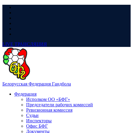
LIVE
ТРАНСЛЯЦИЯ
Белорусская Федерация Гандбола
Федерация
Исполком ОО «БФГ»
Председатели рабочих комиссий
Ревизионная комиссия
Судьи
Инспекторы
Офис БФГ
Документы