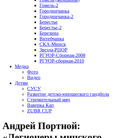
Гомель-2
Городничанка
Городничанка-2
Берестье
Берестье-2
Березина
Витебчанка
СКА-Минск
Звезда-РЦОР
РГУОР-Сборная-2008
РГУОР-сборная-2010
Медиа
Фото
Видео
Детям
СУСУ
Развитие детско-юношеского гандбола
Стремительный мяч
Ваверка Кап
ZUBR CUP
Андрей Портной:
«Легионеры минского