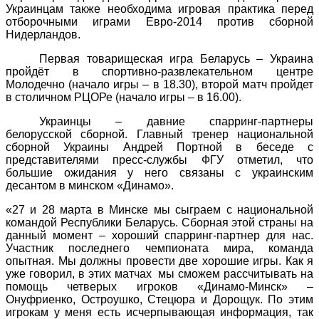
Украинцам также необходима игровая практика
перед
отборочными играми Евро-2014 против сборной
Нидерландов.
Первая товарищеская игра Беларусь – Украина
пройдёт в спортивно-развлекательном центре
Молодечно (начало игры – в 18.30), второй матч пройдет
в столичном РЦОРе (начало игры – в 16.00).
Украинцы – давние спарринг-партнеры
белорусской сборной. Главный тренер национальной
сборной Украины Андрей Портной в беседе с
представителями пресс-службы ФГУ отметил, что
большие ожидания у него связаны с украинским
десантом в минском «Динамо».
«27 и 28 марта в Минске мы сыграем с национальной
командой Республики Беларусь. Сборная этой страны на
данный момент – хороший спарринг-партнер для нас.
Участник последнего чемпионата мира, команда
опытная. Мы должны провести две хорошие игры. Как я
уже говорил, в этих матчах мы сможем рассчитывать на
помощь четверых игроков «Динамо-Минск» –
Онуфриенко, Остроушко, Стецюра и Дорощук. По этим
игрокам у меня есть исчерпывающая информация, так