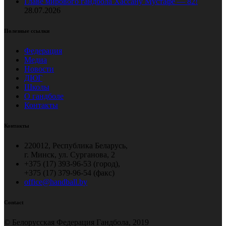
Главе мирового гандбола Хассану Мустафе — 82!
28.07.2026
Полезные ссылки
Федерация
Медиа
Новости
ДЮГ
Школы
О гандболе
Контакты
Контакты
220012, Республика Беларусь,
г. Минск, ул. Сурганова, 2
+375 (17) 393-96-53 (город),
+375 (17) 379-96-54 (факс)
office@handball.by
Contact
© Белорусская Федерация Гандбола, 2019