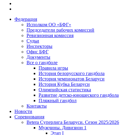
Федерация
Исполком ОО «БФГ»
Председатели рабочих комиссий
Ревизионная комиссия
Судьи
Инспекторы
Офис БФГ
Документы
Все о гандболе
Правила игры
История белорусского гандбола
История чемпионатов Беларуси
История Кубка Беларуси
Олимпийская статистика
Развитие детско-юношеского гандбола
Пляжный гандбол
Контакты
Новости
Соревнования
Betera Суперлига Беларуси. Сезон 2025/2026
Мужчины. Дивизион 1
Этап I