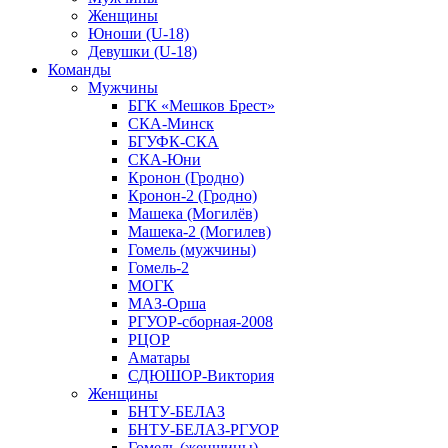
Женщины
Юноши (U-18)
Девушки (U-18)
Команды
Мужчины
БГК «Мешков Брест»
СКА-Минск
БГУФК-СКА
СКА-Юни
Кронон (Гродно)
Кронон-2 (Гродно)
Машека (Могилёв)
Машека-2 (Могилев)
Гомель (мужчины)
Гомель-2
МОГК
МАЗ-Орша
РГУОР-сборная-2008
РЦОР
Аматары
СДЮШОР-Виктория
Женщины
БНТУ-БЕЛАЗ
БНТУ-БЕЛАЗ-РГУОР
Гомель (женщины)