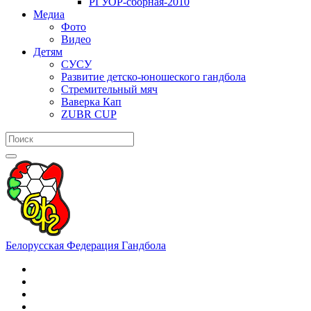
РГУОР-сборная-2010
Медиа
Фото
Видео
Детям
СУСУ
Развитие детско-юношеского гандбола
Стремительный мяч
Ваверка Кап
ZUBR CUP
Белорусская Федерация Гандбола