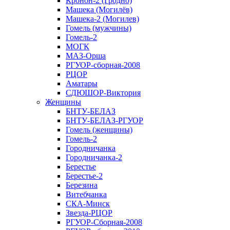
Кронон-2 (Гродно)
Машека (Могилёв)
Машека-2 (Могилев)
Гомель (мужчины)
Гомель-2
МОГК
МАЗ-Орша
РГУОР-сборная-2008
РЦОР
Аматары
СДЮШОР-Виктория
Женщины
БНТУ-БЕЛАЗ
БНТУ-БЕЛАЗ-РГУОР
Гомель (женщины)
Гомель-2
Городничанка
Городничанка-2
Берестье
Берестье-2
Березина
Витебчанка
СКА-Минск
Звезда-РЦОР
РГУОР-Сборная-2008