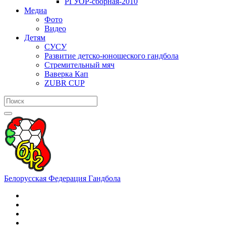
РГУОР-сборная-2010
Медиа
Фото
Видео
Детям
СУСУ
Развитие детско-юношеского гандбола
Стремительный мяч
Ваверка Кап
ZUBR CUP
Белорусская Федерация Гандбола