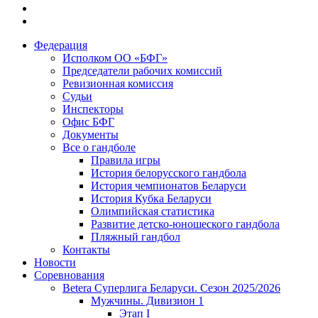
Федерация
Исполком ОО «БФГ»
Председатели рабочих комиссий
Ревизионная комиссия
Судьи
Инспекторы
Офис БФГ
Документы
Все о гандболе
Правила игры
История белорусского гандбола
История чемпионатов Беларуси
История Кубка Беларуси
Олимпийская статистика
Развитие детско-юношеского гандбола
Пляжный гандбол
Контакты
Новости
Соревнования
Betera Суперлига Беларуси. Сезон 2025/2026
Мужчины. Дивизион 1
Этап I