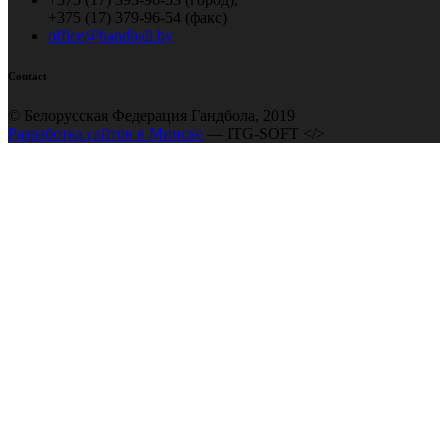
+375 (17) 379-96-54 (факс)
office@handball.by
Contact
© Белорусская Федерация Гандбола, 2019
Разработка сайтов в Минске
— ITG-SOFT </>