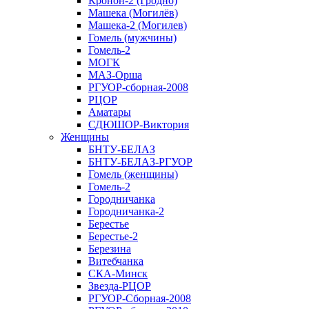
Кронон-2 (Гродно)
Машека (Могилёв)
Машека-2 (Могилев)
Гомель (мужчины)
Гомель-2
МОГК
МАЗ-Орша
РГУОР-сборная-2008
РЦОР
Аматары
СДЮШОР-Виктория
Женщины
БНТУ-БЕЛАЗ
БНТУ-БЕЛАЗ-РГУОР
Гомель (женщины)
Гомель-2
Городничанка
Городничанка-2
Берестье
Берестье-2
Березина
Витебчанка
СКА-Минск
Звезда-РЦОР
РГУОР-Сборная-2008