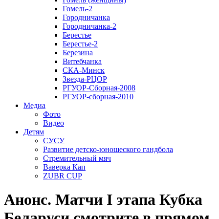
Гомель-2
Городничанка
Городничанка-2
Берестье
Берестье-2
Березина
Витебчанка
СКА-Минск
Звезда-РЦОР
РГУОР-Сборная-2008
РГУОР-сборная-2010
Медиа
Фото
Видео
Детям
СУСУ
Развитие детско-юношеского гандбола
Стремительный мяч
Ваверка Кап
ZUBR CUP
Анонс. Матчи I этапа Кубка
Беларуси смотрите в прямом