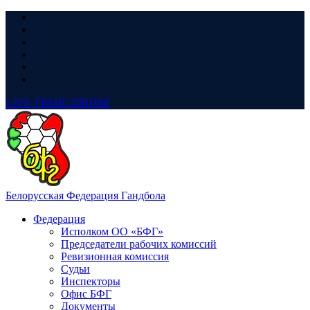
LIVE
ТРАНСЛЯЦИЯ
Белорусская Федерация Гандбола
Федерация
Исполком ОО «БФГ»
Председатели рабочих комиссий
Ревизионная комиссия
Судьи
Инспекторы
Офис БФГ
Документы