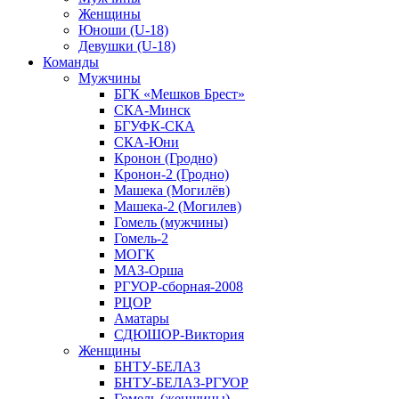
Женщины
Юноши (U-18)
Девушки (U-18)
Команды
Мужчины
БГК «Мешков Брест»
СКА-Минск
БГУФК-СКА
СКА-Юни
Кронон (Гродно)
Кронон-2 (Гродно)
Машека (Могилёв)
Машека-2 (Могилев)
Гомель (мужчины)
Гомель-2
МОГК
МАЗ-Орша
РГУОР-сборная-2008
РЦОР
Аматары
СДЮШОР-Виктория
Женщины
БНТУ-БЕЛАЗ
БНТУ-БЕЛАЗ-РГУОР
Гомель (женщины)