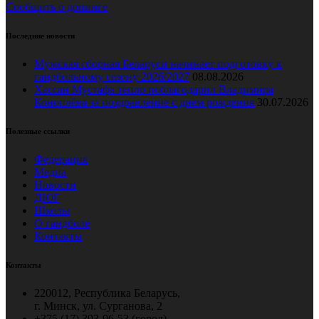
Сообщить о допинге
Последние новости
Мужская сборная Беларуси начинает подготовку к
гандбольному сезону 2026/2027
08.08.2026
Хассан Мустафа тепло поблагодарил Владимира
Коноплёва за поздравление с днем рождения
30.07.2026
Полезные ссылки
Федерация
Медиа
Новости
ДЮГ
Школы
О гандболе
Контакты
Контакты
220012, Республика Беларусь,
г. Минск, ул. Сурганова, 2
+375 (17) 393-96-53 (город),