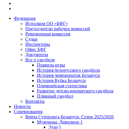
Федерация
Исполком ОО «БФГ»
Председатели рабочих комиссий
Ревизионная комиссия
Судьи
Инспекторы
Офис БФГ
Документы
Все о гандболе
Правила игры
История белорусского гандбола
История чемпионатов Беларуси
История Кубка Беларуси
Олимпийская статистика
Развитие детско-юношеского гандбола
Пляжный гандбол
Контакты
Новости
Соревнования
Betera Суперлига Беларуси. Сезон 2025/2026
Мужчины. Дивизион 1
Этап I