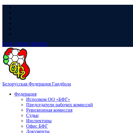
LIVE
ТРАНСЛЯЦИЯ
Белорусская Федерация Гандбола
Федерация
Исполком ОО «БФГ»
Председатели рабочих комиссий
Ревизионная комиссия
Судьи
Инспекторы
Офис БФГ
Документы