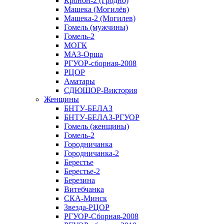
Кронон-2 (Гродно)
Машека (Могилёв)
Машека-2 (Могилев)
Гомель (мужчины)
Гомель-2
МОГК
МАЗ-Орша
РГУОР-сборная-2008
РЦОР
Аматары
СДЮШОР-Виктория
Женщины
БНТУ-БЕЛАЗ
БНТУ-БЕЛАЗ-РГУОР
Гомель (женщины)
Гомель-2
Городничанка
Городничанка-2
Берестье
Берестье-2
Березина
Витебчанка
СКА-Минск
Звезда-РЦОР
РГУОР-Сборная-2008