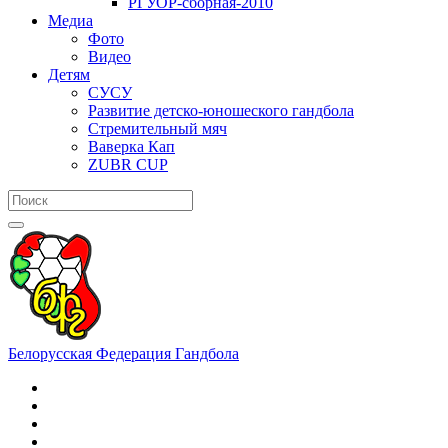
РГУОР-сборная-2010
Медиа
Фото
Видео
Детям
СУСУ
Развитие детско-юношеского гандбола
Стремительный мяч
Ваверка Кап
ZUBR CUP
Белорусская Федерация Гандбола