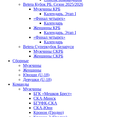
Betera Кубок РБ. Сезон 2025/2026
Мужчины КРБ
Календарь. Этап I
«Финал четырех»
Календарь
Женщины КРБ
Календарь. Этап I
«Финал четырех»
Календарь
Betera Суперкубок Беларуси
Мужчины СКРБ
Женщины СКРБ
Сборные
Мужчины
Женщины
Юноши (U-18)
Девушки (U-18)
Команды
Мужчины
БГК «Мешков Брест»
СКА-Минск
БГУФК-СКА
СКА-Юни
Кронон (Гродно)