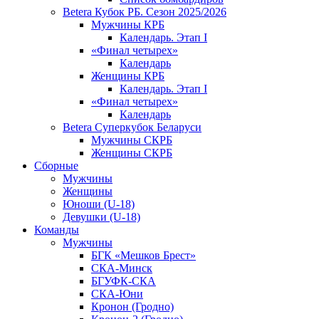
Betera Кубок РБ. Сезон 2025/2026
Мужчины КРБ
Календарь. Этап I
«Финал четырех»
Календарь
Женщины КРБ
Календарь. Этап I
«Финал четырех»
Календарь
Betera Суперкубок Беларуси
Мужчины СКРБ
Женщины СКРБ
Сборные
Мужчины
Женщины
Юноши (U-18)
Девушки (U-18)
Команды
Мужчины
БГК «Мешков Брест»
СКА-Минск
БГУФК-СКА
СКА-Юни
Кронон (Гродно)