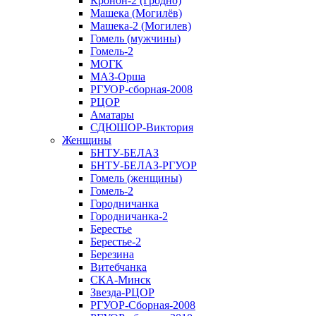
Кронон-2 (Гродно)
Машека (Могилёв)
Машека-2 (Могилев)
Гомель (мужчины)
Гомель-2
МОГК
МАЗ-Орша
РГУОР-сборная-2008
РЦОР
Аматары
СДЮШОР-Виктория
Женщины
БНТУ-БЕЛАЗ
БНТУ-БЕЛАЗ-РГУОР
Гомель (женщины)
Гомель-2
Городничанка
Городничанка-2
Берестье
Берестье-2
Березина
Витебчанка
СКА-Минск
Звезда-РЦОР
РГУОР-Сборная-2008