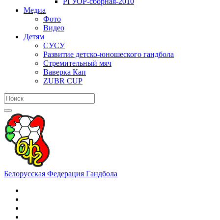
РГУОР-сборная-2010
Медиа
Фото
Видео
Детям
СУСУ
Развитие детско-юношеского гандбола
Стремительный мяч
Ваверка Кап
ZUBR CUP
Белорусская Федерация Гандбола