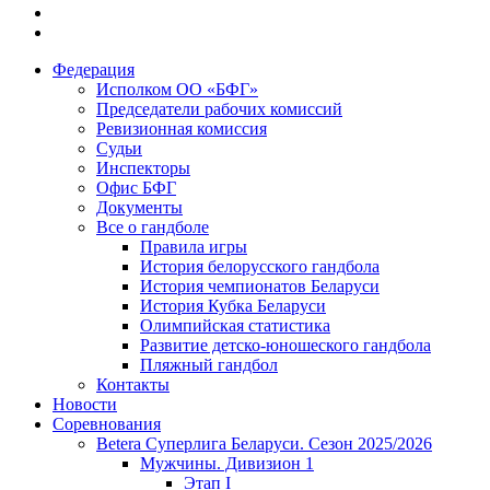
Федерация
Исполком ОО «БФГ»
Председатели рабочих комиссий
Ревизионная комиссия
Судьи
Инспекторы
Офис БФГ
Документы
Все о гандболе
Правила игры
История белорусского гандбола
История чемпионатов Беларуси
История Кубка Беларуси
Олимпийская статистика
Развитие детско-юношеского гандбола
Пляжный гандбол
Контакты
Новости
Соревнования
Betera Суперлига Беларуси. Сезон 2025/2026
Мужчины. Дивизион 1
Этап I