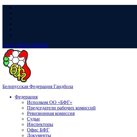
LIVE
ТРАНСЛЯЦИЯ
Белорусская Федерация Гандбола
Федерация
Исполком ОО «БФГ»
Председатели рабочих комиссий
Ревизионная комиссия
Судьи
Инспекторы
Офис БФГ
Документы