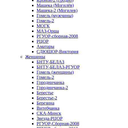
Кронон-2 (Гродно)
Машека (Могилёв)
Машека-2 (Могилев)
Гомель (мужчины)
Гомель-2
МОГК
МАЗ-Орша
РГУОР-сборная-2008
РЦОР
Аматары
СДЮШОР-Виктория
Женщины
БНТУ-БЕЛАЗ
БНТУ-БЕЛАЗ-РГУОР
Гомель (женщины)
Гомель-2
Городничанка
Городничанка-2
Берестье
Берестье-2
Березина
Витебчанка
СКА-Минск
Звезда-РЦОР
РГУОР-Сборная-2008