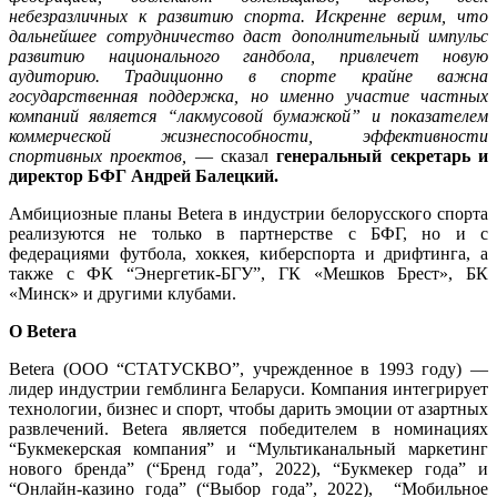
небезразличных к развитию спорта. Искренне верим, что
дальнейшее сотрудничество даст дополнительный импульс
развитию национального гандбола, привлечет новую
аудиторию. Традиционно в спорте крайне важна
государственная поддержка, но именно участие частных
компаний является “лакмусовой бумажкой” и показателем
коммерческой жизнеспособности, эффективности
спортивных проектов,
— сказал
генеральный секретарь и
директор БФГ Андрей Балецкий.
Амбициозные планы Betera в индустрии белорусского спорта
реализуются не только в партнерстве с БФГ, но и с
федерациями футбола, хоккея, киберспорта и дрифтинга, а
также с ФК “Энергетик-БГУ”, ГК «Мешков Брест», БК
«Минск» и другими клубами.
О Betera
Betera (ООО “СТАТУСКВО”, учрежденное в 1993 году) —
лидер индустрии гемблинга Беларуси. Компания интегрирует
технологии, бизнес и спорт, чтобы дарить эмоции от азартных
развлечений. Betera является победителем в номинациях
“Букмекерская компания” и “Мультиканальный маркетинг
нового бренда” (“Бренд года”, 2022), “Букмекер года” и
“Онлайн-казино года” (“Выбор года”, 2022), “Мобильное