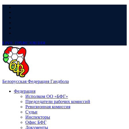
LIVE
ТРАНСЛЯЦИЯ
Белорусская Федерация Гандбола
Федерация
Исполком ОО «БФГ»
Председатели рабочих комиссий
Ревизионная комиссия
Судьи
Инспекторы
Офис БФГ
Документы