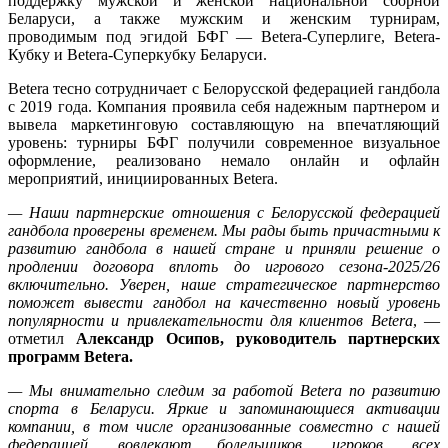
поддержку мужской и женской национальной сборной
Беларуси, а также мужским и женским турнирам,
проводимым под эгидой БФГ — Betera-Суперлиге, Betera-
Кубку и Betera-Суперкубку Беларуси.
Betera тесно сотрудничает с Белорусской федерацией гандбола
с 2019 года. Компания проявила себя надежным партнером и
вывела маркетинговую составляющую на впечатляющий
уровень: турниры БФГ получили современное визуальное
оформление, реализовано немало онлайн и офлайн
мероприятий, инициированных Betera.
— Наши партнерские отношения с Белорусской федерацией
гандбола проверены временем. Мы рады быть причастными к
развитию гандбола в нашей стране и приняли решение о
продлении договора вплоть до игрового сезона-2025/26
включительно. Уверен, наше стратегическое партнерство
поможет вывести гандбол на качественно новый уровень
популярности и привлекательности для клиентов Betera
, —
отметил
Александр Осипов, руководитель партнерских
программ Betera.
— Мы внимательно следим за работой Betera по развитию
спорта в Беларуси. Яркие и запоминающиеся активации
компании, в том числе организованные совместно с нашей
федерацией, вовлекают болельщиков, игроков, всех