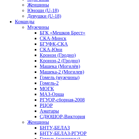
Женщины
Юноши (U-18)
Девушки (U-18)
Команды
Мужчины
БГК «Мешков Брест»
СКА-Минск
БГУФК-СКА
СКА-Юни
Кронон (Гродно)
Кронон-2 (Гродно)
Машека (Могилёв)
Машека-2 (Могилев)
Гомель (мужчины)
Гомель-2
МОГК
МАЗ-Орша
РГУОР-сборная-2008
РЦОР
Аматары
СДЮШОР-Виктория
Женщины
БНТУ-БЕЛАЗ
БНТУ-БЕЛАЗ-РГУОР
Гомель (женщины)