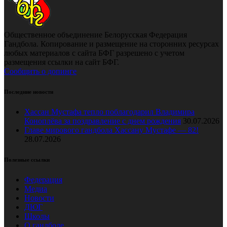
Общественное объединение Белорусская Федерация
Гандбола. Копирование и размещение на сторонних ресурсах
любых материалов с сайта БФГ разрешено с учетом
размещения ссылки на сайт БФГ.
Сообщить о допинге
Последние новости
Хассан Мустафа тепло поблагодарил Владимира
Коноплёва за поздравление с днем рождения
30.07.2026
Главе мирового гандбола Хассану Мустафе — 82!
28.07.2026
Полезные ссылки
Федерация
Медиа
Новости
ДЮГ
Школы
О гандболе