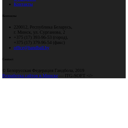
Контакты
Контакты
220012, Республика Беларусь,
г. Минск, ул. Сурганова, 2
+375 (17) 393-96-53 (город),
+375 (17) 379-96-54 (факс)
office@handball.by
Contact
© Белорусская Федерация Гандбола, 2019
Разработка сайтов в Минске
— ITG-SOFT </>