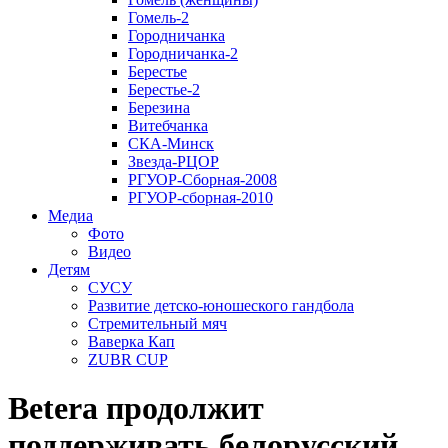
Гомель-2
Городничанка
Городничанка-2
Берестье
Берестье-2
Березина
Витебчанка
СКА-Минск
Звезда-РЦОР
РГУОР-Сборная-2008
РГУОР-сборная-2010
Медиа
Фото
Видео
Детям
СУСУ
Развитие детско-юношеского гандбола
Стремительный мяч
Ваверка Кап
ZUBR CUP
Betera продолжит
поддерживать белорусский