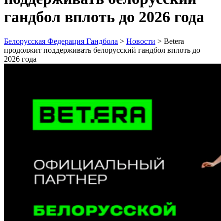
гандбол вплоть до 2026 года
Белорусская Федерация Гандбола
>
Новости
>
Betera
продолжит поддерживать белорусский гандбол вплоть до
2026 года