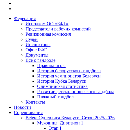
Федерация
Исполком ОО «БФГ»
Председатели рабочих комиссий
Ревизионная комиссия
Судьи
Инспекторы
Офис БФГ
Документы
Все о гандболе
Правила игры
История белорусского гандбола
История чемпионатов Беларуси
История Кубка Беларуси
Олимпийская статистика
Развитие детско-юношеского гандбола
Пляжный гандбол
Контакты
Новости
Соревнования
Betera Суперлига Беларуси. Сезон 2025/2026
Мужчины. Дивизион 1
Этап I