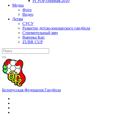
РГУОР-сборная-2010
Медиа
Фото
Видео
Детям
СУСУ
Развитие детско-юношеского гандбола
Стремительный мяч
Ваверка Кап
ZUBR CUP
Белорусская Федерация Гандбола