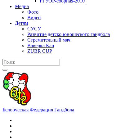
РГУОР-сборная-2010
Медиа
Фото
Видео
Детям
СУСУ
Развитие детско-юношеского гандбола
Стремительный мяч
Ваверка Кап
ZUBR CUP
Белорусская Федерация Гандбола