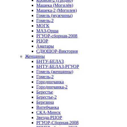
Кронон-2 (Гродно)
Машека (Могилёв)
Машека-2 (Могилев)
Гомель (мужчины)
Гомель-2
МОГК
МАЗ-Орша
РГУОР-сборная-2008
РЦОР
Аматары
СДЮШОР-Виктория
Женщины
БНТУ-БЕЛАЗ
БНТУ-БЕЛАЗ-РГУОР
Гомель (женщины)
Гомель-2
Городничанка
Городничанка-2
Берестье
Берестье-2
Березина
Витебчанка
СКА-Минск
Звезда-РЦОР
РГУОР-Сборная-2008