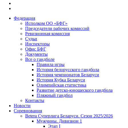
Федерация
Исполком ОО «БФГ»
Председатели рабочих комиссий
Ревизионная комиссия
Судьи
Инспекторы
Офис БФГ
Документы
Все о гандболе
Правила игры
История белорусского гандбола
История чемпионатов Беларуси
История Кубка Беларуси
Олимпийская статистика
Развитие детско-юношеского гандбола
Пляжный гандбол
Контакты
Новости
Соревнования
Betera Суперлига Беларуси. Сезон 2025/2026
Мужчины. Дивизион 1
Этап I