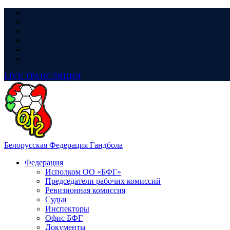
LIVE
ТРАНСЛЯЦИЯ
Белорусская Федерация Гандбола
Федерация
Исполком ОО «БФГ»
Председатели рабочих комиссий
Ревизионная комиссия
Судьи
Инспекторы
Офис БФГ
Документы