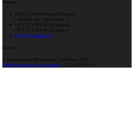
Контакты
220012, Республика Беларусь,
г. Минск, ул. Сурганова, 2
+375 (17) 393-96-53 (город),
+375 (17) 379-96-54 (факс)
office@handball.by
Contact
© Белорусская Федерация Гандбола, 2019
Разработка сайтов в Минске
— ITG-SOFT </>