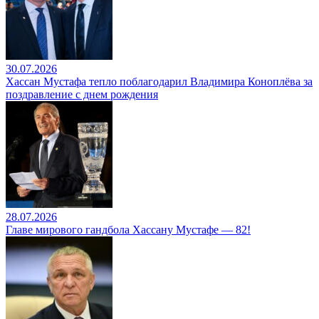
30.07.2026
Хассан Мустафа тепло поблагодарил Владимира Коноплёва за
поздравление с днем рождения
28.07.2026
Главе мирового гандбола Хассану Мустафе — 82!