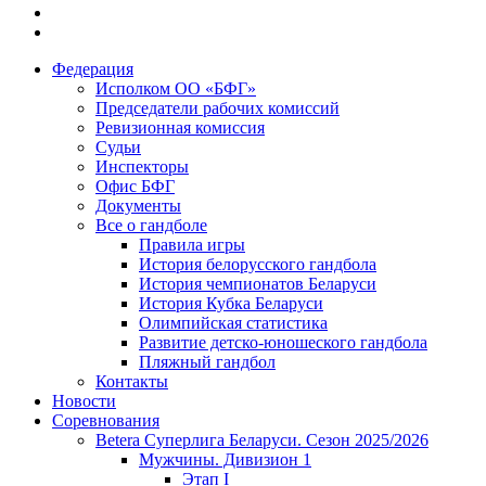
Федерация
Исполком ОО «БФГ»
Председатели рабочих комиссий
Ревизионная комиссия
Судьи
Инспекторы
Офис БФГ
Документы
Все о гандболе
Правила игры
История белорусского гандбола
История чемпионатов Беларуси
История Кубка Беларуси
Олимпийская статистика
Развитие детско-юношеского гандбола
Пляжный гандбол
Контакты
Новости
Соревнования
Betera Суперлига Беларуси. Сезон 2025/2026
Мужчины. Дивизион 1
Этап I