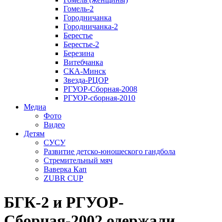
Гомель-2
Городничанка
Городничанка-2
Берестье
Берестье-2
Березина
Витебчанка
СКА-Минск
Звезда-РЦОР
РГУОР-Сборная-2008
РГУОР-сборная-2010
Медиа
Фото
Видео
Детям
СУСУ
Развитие детско-юношеского гандбола
Стремительный мяч
Ваверка Кап
ZUBR CUP
БГК-2 и РГУОР-
Сборная-2002 одержали