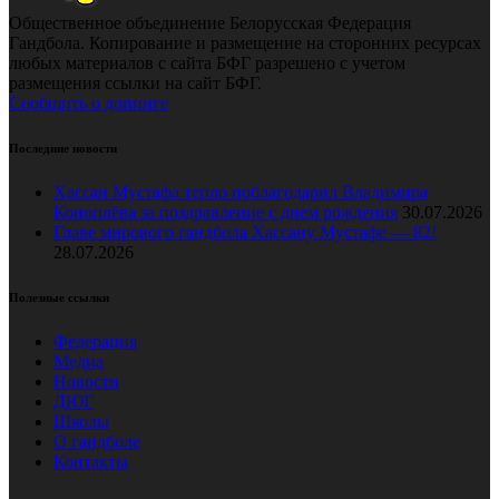
Общественное объединение Белорусская Федерация
Гандбола. Копирование и размещение на сторонних ресурсах
любых материалов с сайта БФГ разрешено с учетом
размещения ссылки на сайт БФГ.
Сообщить о допинге
Последние новости
Хассан Мустафа тепло поблагодарил Владимира
Коноплёва за поздравление с днем рождения
30.07.2026
Главе мирового гандбола Хассану Мустафе — 82!
28.07.2026
Полезные ссылки
Федерация
Медиа
Новости
ДЮГ
Школы
О гандболе
Контакты