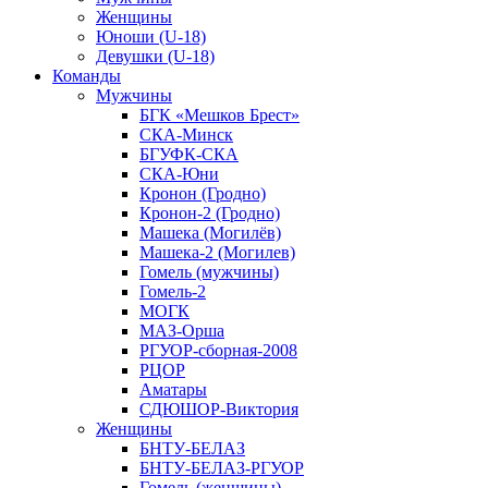
Женщины
Юноши (U-18)
Девушки (U-18)
Команды
Мужчины
БГК «Мешков Брест»
СКА-Минск
БГУФК-СКА
СКА-Юни
Кронон (Гродно)
Кронон-2 (Гродно)
Машека (Могилёв)
Машека-2 (Могилев)
Гомель (мужчины)
Гомель-2
МОГК
МАЗ-Орша
РГУОР-сборная-2008
РЦОР
Аматары
СДЮШОР-Виктория
Женщины
БНТУ-БЕЛАЗ
БНТУ-БЕЛАЗ-РГУОР
Гомель (женщины)