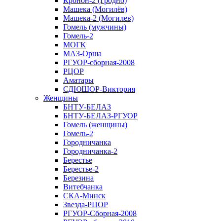
Кронон-2 (Гродно)
Машека (Могилёв)
Машека-2 (Могилев)
Гомель (мужчины)
Гомель-2
МОГК
МАЗ-Орша
РГУОР-сборная-2008
РЦОР
Аматары
СДЮШОР-Виктория
Женщины
БНТУ-БЕЛАЗ
БНТУ-БЕЛАЗ-РГУОР
Гомель (женщины)
Гомель-2
Городничанка
Городничанка-2
Берестье
Берестье-2
Березина
Витебчанка
СКА-Минск
Звезда-РЦОР
РГУОР-Сборная-2008