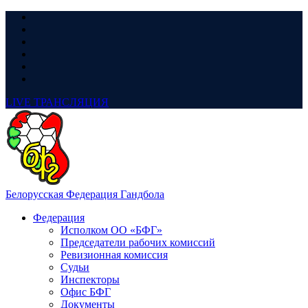
LIVE
ТРАНСЛЯЦИЯ
Белорусская Федерация Гандбола
Федерация
Исполком ОО «БФГ»
Председатели рабочих комиссий
Ревизионная комиссия
Судьи
Инспекторы
Офис БФГ
Документы