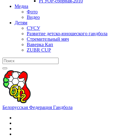
РГУОР-сборная-2010
Медиа
Фото
Видео
Детям
СУСУ
Развитие детско-юношеского гандбола
Стремительный мяч
Ваверка Кап
ZUBR CUP
Белорусская Федерация Гандбола