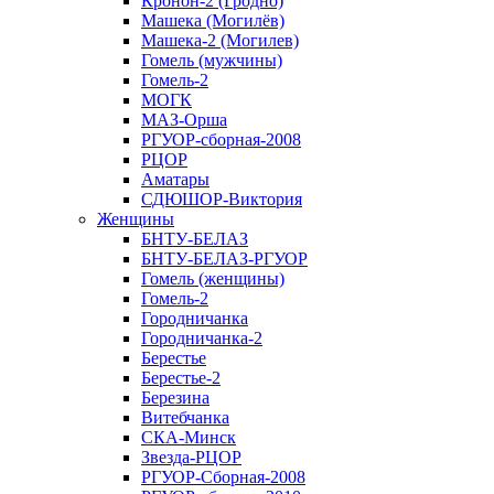
Кронон-2 (Гродно)
Машека (Могилёв)
Машека-2 (Могилев)
Гомель (мужчины)
Гомель-2
МОГК
МАЗ-Орша
РГУОР-сборная-2008
РЦОР
Аматары
СДЮШОР-Виктория
Женщины
БНТУ-БЕЛАЗ
БНТУ-БЕЛАЗ-РГУОР
Гомель (женщины)
Гомель-2
Городничанка
Городничанка-2
Берестье
Берестье-2
Березина
Витебчанка
СКА-Минск
Звезда-РЦОР
РГУОР-Сборная-2008