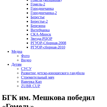
Гомель-2
Городничанка
Городничанка-2
Берестье
Берестье-2
Березина
Витебчанка
СКА-Минск
Звезда-РЦОР
РГУОР-Сборная-2008
РГУОР-сборная-2010
Медиа
Фото
Видео
Детям
СУСУ
Развитие детско-юношеского гандбола
Стремительный мяч
Ваверка Кап
ZUBR CUP
БГК им. Мешкова победил
«Гомель»