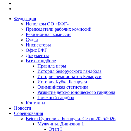
Федерация
Исполком ОО «БФГ»
Председатели рабочих комиссий
Ревизионная комиссия
Судьи
Инспекторы
Офис БФГ
Документы
Все о гандболе
Правила игры
История белорусского гандбола
История чемпионатов Беларуси
История Кубка Беларуси
Олимпийская статистика
Развитие детско-юношеского гандбола
Пляжный гандбол
Контакты
Новости
Соревнования
Betera Суперлига Беларуси. Сезон 2025/2026
Мужчины. Дивизион 1
Этап I