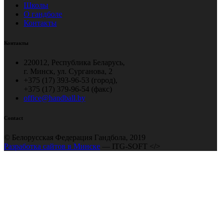
Школы
О гандболе
Контакты
Контакты
220012, Республика Беларусь,
г. Минск, ул. Сурганова, 2
+375 (17) 393-96-53 (город),
+375 (17) 379-96-54 (факс)
office@handball.by
Contact
© Белорусская Федерация Гандбола, 2019
Разработка сайтов в Минске
— ITG-SOFT </>