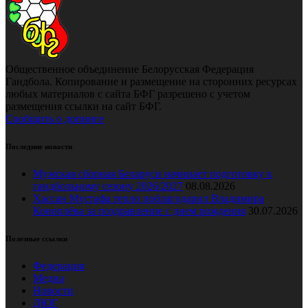
Общественное объединение Белорусская Федерация
Гандбола. Копирование и размещение на сторонних ресурсах
любых материалов с сайта БФГ разрешено с учетом
размещения ссылки на сайт БФГ.
Сообщить о допинге
Последние новости
Мужская сборная Беларуси начинает подготовку к
гандбольному сезону 2026/2027
08.08.2026
Хассан Мустафа тепло поблагодарил Владимира
Коноплёва за поздравление с днем рождения
30.07.2026
Полезные ссылки
Федерация
Медиа
Новости
ДЮГ