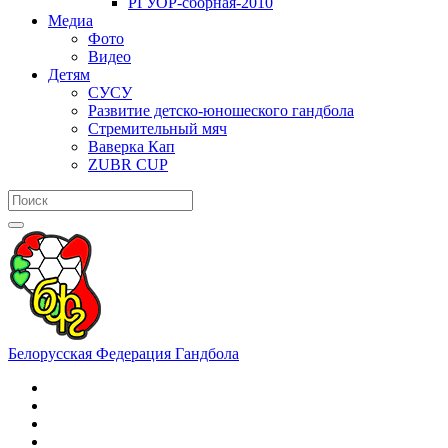
РГУОР-сборная-2010
Медиа
Фото
Видео
Детям
СУСУ
Развитие детско-юношеского гандбола
Стремительный мяч
Ваверка Кап
ZUBR CUP
Белорусская Федерация Гандбола