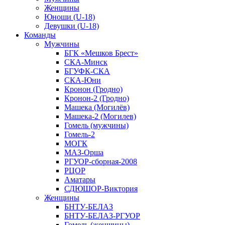
Женщины
Юноши (U-18)
Девушки (U-18)
Команды
Мужчины
БГК «Мешков Брест»
СКА-Минск
БГУФК-СКА
СКА-Юни
Кронон (Гродно)
Кронон-2 (Гродно)
Машека (Могилёв)
Машека-2 (Могилев)
Гомель (мужчины)
Гомель-2
МОГК
МАЗ-Орша
РГУОР-сборная-2008
РЦОР
Аматары
СДЮШОР-Виктория
Женщины
БНТУ-БЕЛАЗ
БНТУ-БЕЛАЗ-РГУОР
Гомель (женщины)