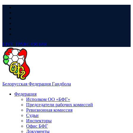
LIVE
ТРАНСЛЯЦИЯ
Белорусская Федерация Гандбола
Федерация
Исполком ОО «БФГ»
Председатели рабочих комиссий
Ревизионная комиссия
Судьи
Инспекторы
Офис БФГ
Документы