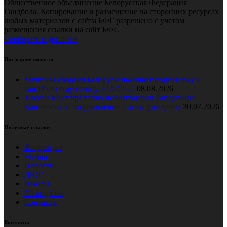
Общественное объединение Белорусская Федерация
Гандбола. Копирование и размещение на сторонних ресурсах
любых материалов с сайта БФГ разрешено с учетом
размещения ссылки на сайт БФГ.
Сообщить о допинге
Последние новости
Мужская сборная Беларуси начинает подготовку к
гандбольному сезону 2026/2027
08.08.2026
Хассан Мустафа тепло поблагодарил Владимира
Коноплёва за поздравление с днем рождения
30.07.2026
Полезные ссылки
Федерация
Медиа
Новости
ДЮГ
Школы
О гандболе
Контакты
Контакты