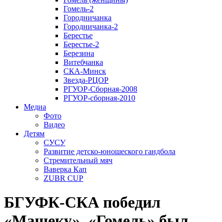
Гомель-2
Городничанка
Городничанка-2
Берестье
Берестье-2
Березина
Витебчанка
СКА-Минск
Звезда-РЦОР
РГУОР-Сборная-2008
РГУОР-сборная-2010
Медиа
Фото
Видео
Детям
СУСУ
Развитие детско-юношеского гандбола
Стремительный мяч
Ваверка Кап
ZUBR CUP
БГУФК-СКА победил
«Машеку», «Гомель» был