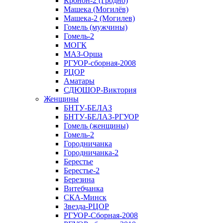
Кронон-2 (Гродно)
Машека (Могилёв)
Машека-2 (Могилев)
Гомель (мужчины)
Гомель-2
МОГК
МАЗ-Орша
РГУОР-сборная-2008
РЦОР
Аматары
СДЮШОР-Виктория
Женщины
БНТУ-БЕЛАЗ
БНТУ-БЕЛАЗ-РГУОР
Гомель (женщины)
Гомель-2
Городничанка
Городничанка-2
Берестье
Берестье-2
Березина
Витебчанка
СКА-Минск
Звезда-РЦОР
РГУОР-Сборная-2008