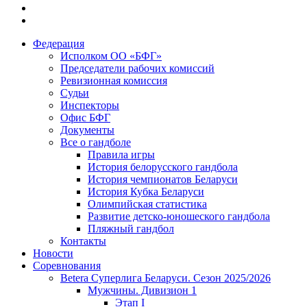
Федерация
Исполком ОО «БФГ»
Председатели рабочих комиссий
Ревизионная комиссия
Судьи
Инспекторы
Офис БФГ
Документы
Все о гандболе
Правила игры
История белорусского гандбола
История чемпионатов Беларуси
История Кубка Беларуси
Олимпийская статистика
Развитие детско-юношеского гандбола
Пляжный гандбол
Контакты
Новости
Соревнования
Betera Суперлига Беларуси. Сезон 2025/2026
Мужчины. Дивизион 1
Этап I