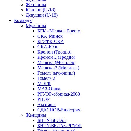
Женщины
Юноши (U-18)
Девушки (U-18)
Команды
Мужчины
БГК «Мешков Брест»
СКА-Минск
БГУФК-СКА
СКА-Юни
Кронон (Гродно)
Кронон-2 (Гродно)
Машека (Могилёв)
Машека-2 (Могилев)
Гомель (мужчины)
Гомель-2
МОГК
МАЗ-Орша
РГУОР-сборная-2008
РЦОР
Аматары
СДЮШОР-Виктория
Женщины
БНТУ-БЕЛАЗ
БНТУ-БЕЛАЗ-РГУОР
Гомель (женщины)