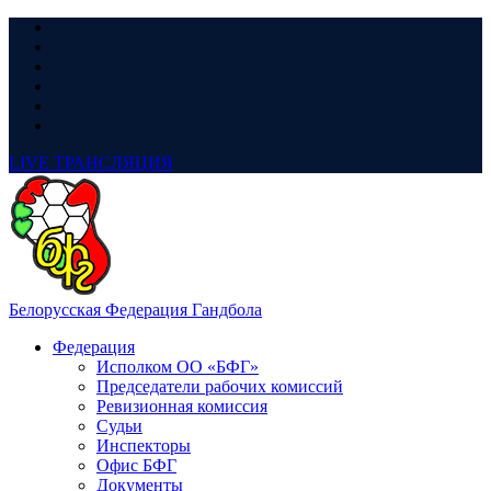
LIVE
ТРАНСЛЯЦИЯ
Белорусская Федерация Гандбола
Федерация
Исполком ОО «БФГ»
Председатели рабочих комиссий
Ревизионная комиссия
Судьи
Инспекторы
Офис БФГ
Документы