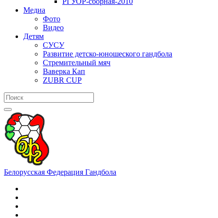
РГУОР-сборная-2010
Медиа
Фото
Видео
Детям
СУСУ
Развитие детско-юношеского гандбола
Стремительный мяч
Ваверка Кап
ZUBR CUP
Белорусская Федерация Гандбола