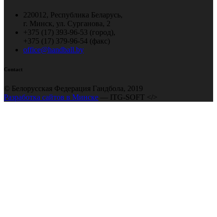
220012, Республика Беларусь,
г. Минск, ул. Сурганова, 2
+375 (17) 393-96-53 (город),
+375 (17) 379-96-54 (факс)
office@handball.by
Contact
© Белорусская Федерация Гандбола, 2019
Разработка сайтов в Минске
— ITG-SOFT </>