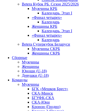
Betera Кубок РБ. Сезон 2025/2026
Мужчины КРБ
Календарь. Этап I
«Финал четырех»
Календарь
Женщины КРБ
Календарь. Этап I
«Финал четырех»
Календарь
Betera Суперкубок Беларуси
Мужчины СКРБ
Женщины СКРБ
Сборные
Мужчины
Женщины
Юноши (U-18)
Девушки (U-18)
Команды
Мужчины
БГК «Мешков Брест»
СКА-Минск
БГУФК-СКА
СКА-Юни
Кронон (Гродно)