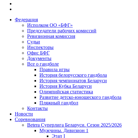
Федерация
Исполком ОО «БФГ»
Председатели рабочих комиссий
Ревизионная комиссия
Судьи
Инспекторы
Офис БФГ
Документы
Все о гандболе
Правила игры
История белорусского гандбола
История чемпионатов Беларуси
История Кубка Беларуси
Олимпийская статистика
Развитие детско-юношеского гандбола
Пляжный гандбол
Контакты
Новости
Соревнования
Betera Суперлига Беларуси. Сезон 2025/2026
Мужчины. Дивизион 1
Этап I