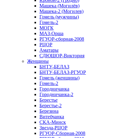
Кронон-2 (Гродно)
Машека (Могилёв)
Машека-2 (Могилев)
Гомель (мужчины)
Гомель-2
МОГК
МАЗ-Орша
РГУОР-сборная-2008
РЦОР
Аматары
СДЮШОР-Виктория
Женщины
БНТУ-БЕЛАЗ
БНТУ-БЕЛАЗ-РГУОР
Гомель (женщины)
Гомель-2
Городничанка
Городничанка-2
Берестье
Берестье-2
Березина
Витебчанка
СКА-Минск
Звезда-РЦОР
РГУОР-Сборная-2008