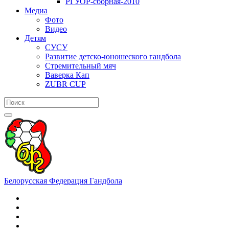
РГУОР-сборная-2010
Медиа
Фото
Видео
Детям
СУСУ
Развитие детско-юношеского гандбола
Стремительный мяч
Ваверка Кап
ZUBR CUP
Белорусская Федерация Гандбола