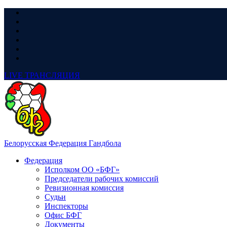
LIVE
ТРАНСЛЯЦИЯ
Белорусская Федерация Гандбола
Федерация
Исполком ОО «БФГ»
Председатели рабочих комиссий
Ревизионная комиссия
Судьи
Инспекторы
Офис БФГ
Документы