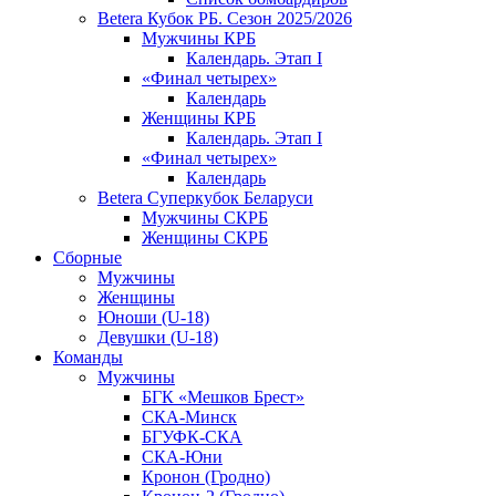
Betera Кубок РБ. Сезон 2025/2026
Мужчины КРБ
Календарь. Этап I
«Финал четырех»
Календарь
Женщины КРБ
Календарь. Этап I
«Финал четырех»
Календарь
Betera Суперкубок Беларуси
Мужчины СКРБ
Женщины СКРБ
Сборные
Мужчины
Женщины
Юноши (U-18)
Девушки (U-18)
Команды
Мужчины
БГК «Мешков Брест»
СКА-Минск
БГУФК-СКА
СКА-Юни
Кронон (Гродно)