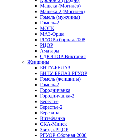
Кронон-2 (Гродно)
Машека (Могилёв)
Машека-2 (Могилев)
Гомель (мужчины)
Гомель-2
МОГК
МАЗ-Орша
РГУОР-сборная-2008
РЦОР
Аматары
СДЮШОР-Виктория
Женщины
БНТУ-БЕЛАЗ
БНТУ-БЕЛАЗ-РГУОР
Гомель (женщины)
Гомель-2
Городничанка
Городничанка-2
Берестье
Берестье-2
Березина
Витебчанка
СКА-Минск
Звезда-РЦОР
РГУОР-Сборная-2008