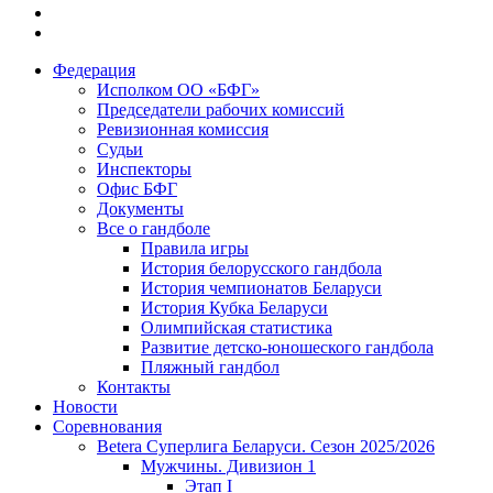
Федерация
Исполком ОО «БФГ»
Председатели рабочих комиссий
Ревизионная комиссия
Судьи
Инспекторы
Офис БФГ
Документы
Все о гандболе
Правила игры
История белорусского гандбола
История чемпионатов Беларуси
История Кубка Беларуси
Олимпийская статистика
Развитие детско-юношеского гандбола
Пляжный гандбол
Контакты
Новости
Соревнования
Betera Суперлига Беларуси. Сезон 2025/2026
Мужчины. Дивизион 1
Этап I