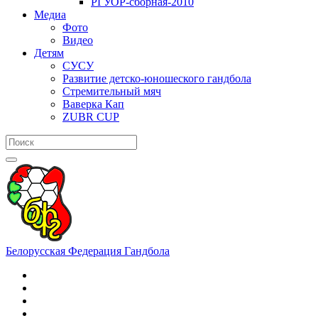
РГУОР-сборная-2010
Медиа
Фото
Видео
Детям
СУСУ
Развитие детско-юношеского гандбола
Стремительный мяч
Ваверка Кап
ZUBR CUP
Белорусская Федерация Гандбола