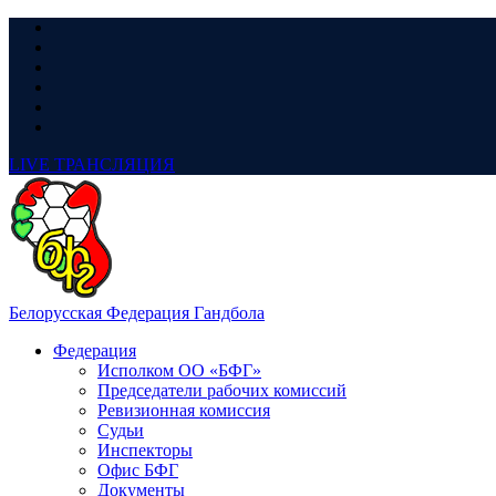
LIVE
ТРАНСЛЯЦИЯ
Белорусская Федерация Гандбола
Федерация
Исполком ОО «БФГ»
Председатели рабочих комиссий
Ревизионная комиссия
Судьи
Инспекторы
Офис БФГ
Документы