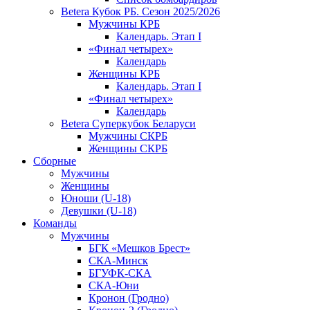
Betera Кубок РБ. Сезон 2025/2026
Мужчины КРБ
Календарь. Этап I
«Финал четырех»
Календарь
Женщины КРБ
Календарь. Этап I
«Финал четырех»
Календарь
Betera Суперкубок Беларуси
Мужчины СКРБ
Женщины СКРБ
Сборные
Мужчины
Женщины
Юноши (U-18)
Девушки (U-18)
Команды
Мужчины
БГК «Мешков Брест»
СКА-Минск
БГУФК-СКА
СКА-Юни
Кронон (Гродно)