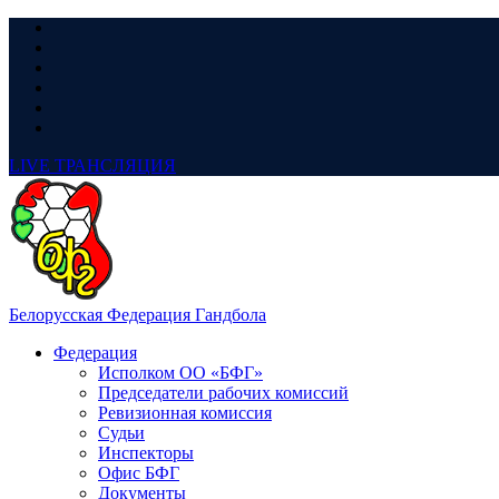
LIVE
ТРАНСЛЯЦИЯ
Белорусская Федерация Гандбола
Федерация
Исполком ОО «БФГ»
Председатели рабочих комиссий
Ревизионная комиссия
Судьи
Инспекторы
Офис БФГ
Документы