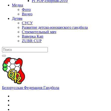
РГУОР-сборная-2010
Медиа
Фото
Видео
Детям
СУСУ
Развитие детско-юношеского гандбола
Стремительный мяч
Ваверка Кап
ZUBR CUP
Белорусская Федерация Гандбола