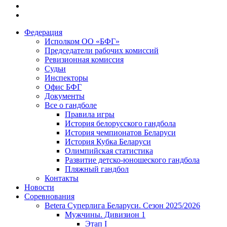
Федерация
Исполком ОО «БФГ»
Председатели рабочих комиссий
Ревизионная комиссия
Судьи
Инспекторы
Офис БФГ
Документы
Все о гандболе
Правила игры
История белорусского гандбола
История чемпионатов Беларуси
История Кубка Беларуси
Олимпийская статистика
Развитие детско-юношеского гандбола
Пляжный гандбол
Контакты
Новости
Соревнования
Betera Суперлига Беларуси. Сезон 2025/2026
Мужчины. Дивизион 1
Этап I