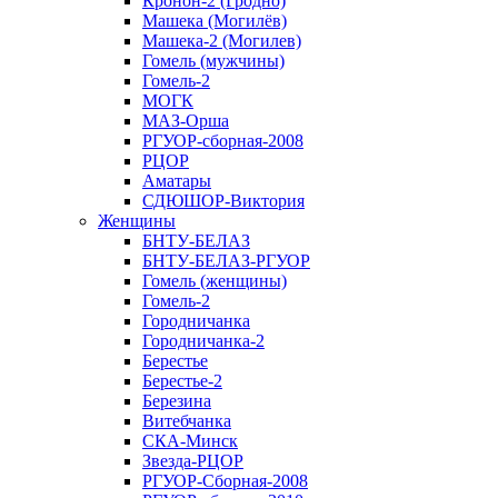
Кронон-2 (Гродно)
Машека (Могилёв)
Машека-2 (Могилев)
Гомель (мужчины)
Гомель-2
МОГК
МАЗ-Орша
РГУОР-сборная-2008
РЦОР
Аматары
СДЮШОР-Виктория
Женщины
БНТУ-БЕЛАЗ
БНТУ-БЕЛАЗ-РГУОР
Гомель (женщины)
Гомель-2
Городничанка
Городничанка-2
Берестье
Берестье-2
Березина
Витебчанка
СКА-Минск
Звезда-РЦОР
РГУОР-Сборная-2008