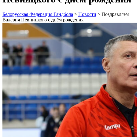
Белорусская Федерация Гандбола
>
Новости
>
Поздравляем
Валерия Певницкого с днём рождения