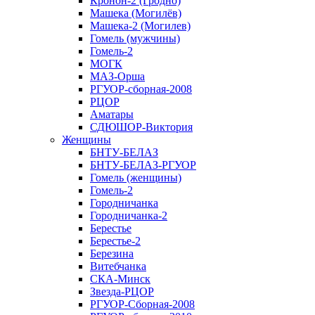
Кронон-2 (Гродно)
Машека (Могилёв)
Машека-2 (Могилев)
Гомель (мужчины)
Гомель-2
МОГК
МАЗ-Орша
РГУОР-сборная-2008
РЦОР
Аматары
СДЮШОР-Виктория
Женщины
БНТУ-БЕЛАЗ
БНТУ-БЕЛАЗ-РГУОР
Гомель (женщины)
Гомель-2
Городничанка
Городничанка-2
Берестье
Берестье-2
Березина
Витебчанка
СКА-Минск
Звезда-РЦОР
РГУОР-Сборная-2008