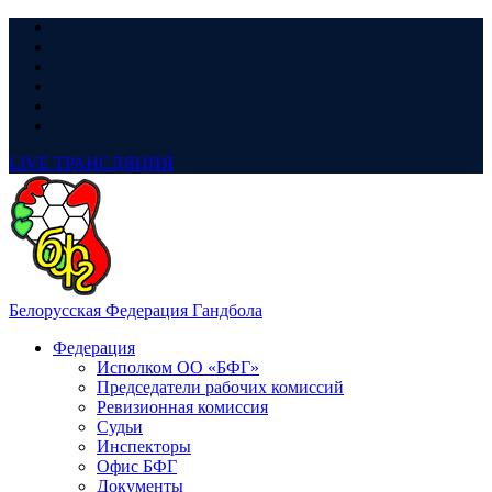
LIVE
ТРАНСЛЯЦИЯ
Белорусская Федерация Гандбола
Федерация
Исполком ОО «БФГ»
Председатели рабочих комиссий
Ревизионная комиссия
Судьи
Инспекторы
Офис БФГ
Документы