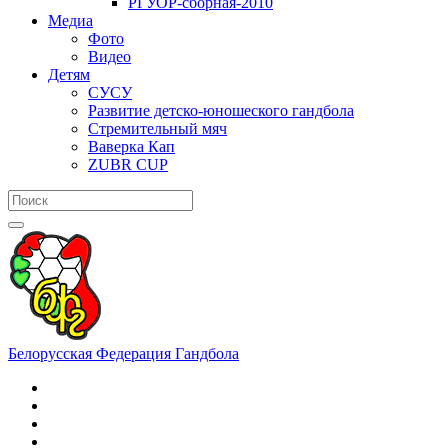
РГУОР-сборная-2010
Медиа
Фото
Видео
Детям
СУСУ
Развитие детско-юношеского гандбола
Стремительный мяч
Ваверка Кап
ZUBR CUP
Белорусская Федерация Гандбола