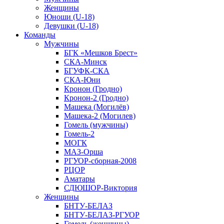
Женщины
Юноши (U-18)
Девушки (U-18)
Команды
Мужчины
БГК «Мешков Брест»
СКА-Минск
БГУФК-СКА
СКА-Юни
Кронон (Гродно)
Кронон-2 (Гродно)
Машека (Могилёв)
Машека-2 (Могилев)
Гомель (мужчины)
Гомель-2
МОГК
МАЗ-Орша
РГУОР-сборная-2008
РЦОР
Аматары
СДЮШОР-Виктория
Женщины
БНТУ-БЕЛАЗ
БНТУ-БЕЛАЗ-РГУОР
Гомель (женщины)