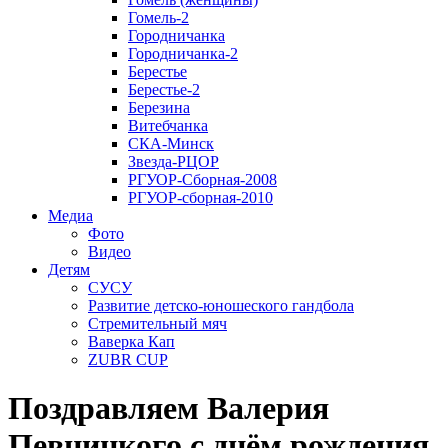
Гомель-2
Городничанка
Городничанка-2
Берестье
Берестье-2
Березина
Витебчанка
СКА-Минск
Звезда-РЦОР
РГУОР-Сборная-2008
РГУОР-сборная-2010
Медиа
Фото
Видео
Детям
СУСУ
Развитие детско-юношеского гандбола
Стремительный мяч
Ваверка Кап
ZUBR CUP
Поздравляем Валерия
Певницкого с днём рождения