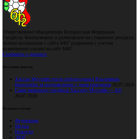
Общественное объединение Белорусская Федерация
Гандбола. Копирование и размещение на сторонних ресурсах
любых материалов с сайта БФГ разрешено с учетом
размещения ссылки на сайт БФГ.
Сообщить о допинге
Последние новости
Хассан Мустафа тепло поблагодарил Владимира
Коноплёва за поздравление с днем рождения
30.07.2026
Главе мирового гандбола Хассану Мустафе — 82!
28.07.2026
Полезные ссылки
Федерация
Медиа
Новости
ДЮГ