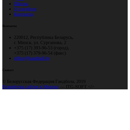
Школы
О гандболе
Контакты
Контакты
220012, Республика Беларусь,
г. Минск, ул. Сурганова, 2
+375 (17) 393-96-53 (город),
+375 (17) 379-96-54 (факс)
office@handball.by
Contact
© Белорусская Федерация Гандбола, 2019
Разработка сайтов в Минске
— ITG-SOFT </>