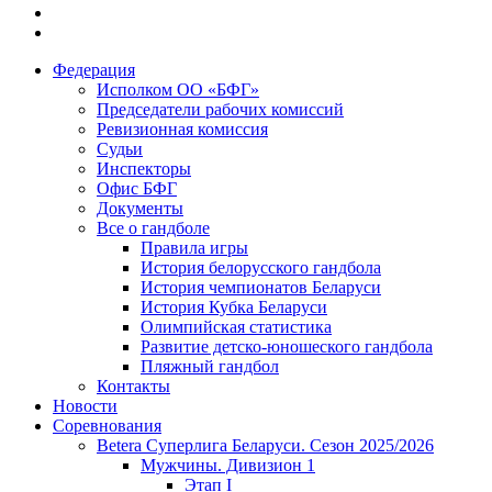
Федерация
Исполком ОО «БФГ»
Председатели рабочих комиссий
Ревизионная комиссия
Судьи
Инспекторы
Офис БФГ
Документы
Все о гандболе
Правила игры
История белорусского гандбола
История чемпионатов Беларуси
История Кубка Беларуси
Олимпийская статистика
Развитие детско-юношеского гандбола
Пляжный гандбол
Контакты
Новости
Соревнования
Betera Суперлига Беларуси. Сезон 2025/2026
Мужчины. Дивизион 1
Этап I