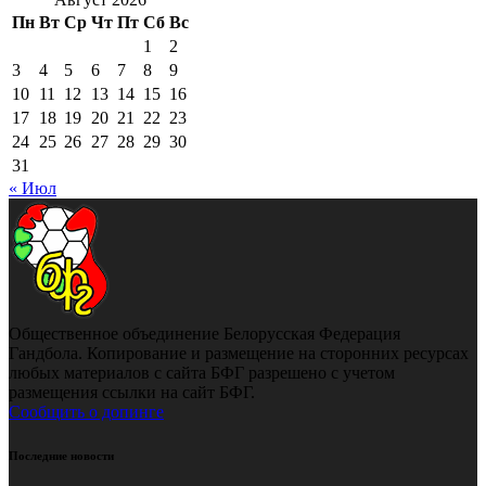
Пн
Вт
Ср
Чт
Пт
Сб
Вс
1
2
3
4
5
6
7
8
9
10
11
12
13
14
15
16
17
18
19
20
21
22
23
24
25
26
27
28
29
30
31
« Июл
Общественное объединение Белорусская Федерация
Гандбола. Копирование и размещение на сторонних ресурсах
любых материалов с сайта БФГ разрешено с учетом
размещения ссылки на сайт БФГ.
Сообщить о допинге
Последние новости