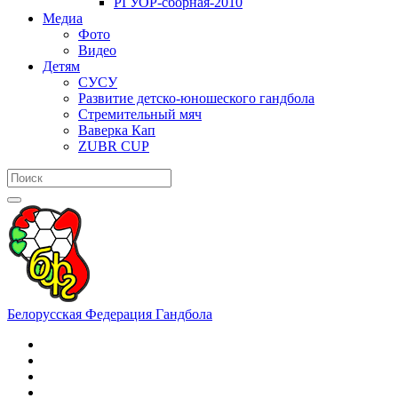
РГУОР-сборная-2010
Медиа
Фото
Видео
Детям
СУСУ
Развитие детско-юношеского гандбола
Стремительный мяч
Ваверка Кап
ZUBR CUP
Белорусская Федерация Гандбола