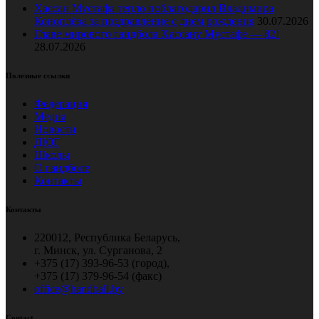
Хассан Мустафа тепло поблагодарил Владимира
Коноплёва за поздравление с днем рождения
30.07.2026
Главе мирового гандбола Хассану Мустафе — 82!
28.07.2026
Полезные ссылки
Федерация
Медиа
Новости
ДЮГ
Школы
О гандболе
Контакты
Контакты
220012, Республика Беларусь,
г. Минск, ул. Сурганова, 2
+375 (17) 393-96-53 (город),
+375 (17) 379-96-54 (факс)
office@handball.by
Contact