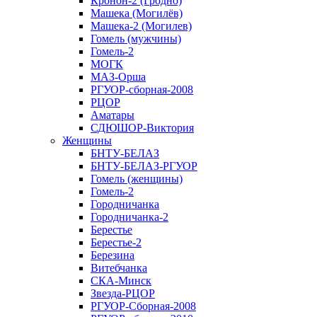
Кронон-2 (Гродно)
Машека (Могилёв)
Машека-2 (Могилев)
Гомель (мужчины)
Гомель-2
МОГК
МАЗ-Орша
РГУОР-сборная-2008
РЦОР
Аматары
СДЮШОР-Виктория
Женщины
БНТУ-БЕЛАЗ
БНТУ-БЕЛАЗ-РГУОР
Гомель (женщины)
Гомель-2
Городничанка
Городничанка-2
Берестье
Берестье-2
Березина
Витебчанка
СКА-Минск
Звезда-РЦОР
РГУОР-Сборная-2008