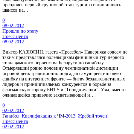
преодолев первый групповой этап турнира и лишившись
шансов на…
0
08.02.2012
Прошли по этапу
Пресс-центр
08.02.2012
Виктор КАЗЮЛИН, газета «Прессбол» Наверняка совсем не
таким представлялся болельщикам финишный тур первого
этапа дамского первенства Беларуси по гандболу.
Отмерявший ровно половину чемпионатной дистанции
игровой день традиционно подгадал самую рейтинговую
сшибку на внутреннем фронте — битву безальтернативных
лидеров и принципиальных конкурентов в борьбе за
флагманскую корону БНТУ и “Городничанки”. Увы, вместо
ожидавшейся привычно захватывающей и…
0
02.02.2012
Гандбол. Квалификация к ЧМ-2013. Жребий точен!
Пресс-центр
02.02.2012