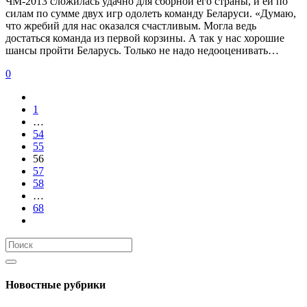
ЧМ-2013 сложилась удачно для сборной его страны, и ей по
силам по сумме двух игр одолеть команду Беларуси. «Думаю,
что жребий для нас оказался счастливым. Могла ведь
достаться команда из первой корзины. А так у нас хорошие
шансы пройти Беларусь. Только не надо недооценивать…
0
1
…
54
55
56
57
58
…
68
Новостные рубрики