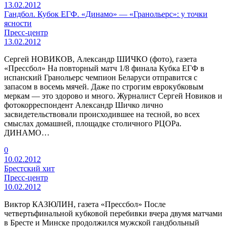
13.02.2012
Гандбол. Кубок ЕГФ. «Динамо» — «Гранольерс»: у точки
ясности
Пресс-центр
13.02.2012
Сергей НОВИКОВ, Александр ШИЧКО (фото), газета
«Прессбол» На повторный матч 1/8 финала Кубка ЕГФ в
испанский Гранольерс чемпион Беларуси отправится с
запасом в восемь мячей. Даже по строгим еврокубковым
меркам — это здорово и много. Журналист Сергей Новиков и
фотокорреспондент Александр Шичко лично
засвидетельствовали происходившее на тесной, во всех
смыслах домашней, площадке столичного РЦОРа.
ДИНАМО…
0
10.02.2012
Брестский хит
Пресс-центр
10.02.2012
Виктор КАЗЮЛИН, газета «Прессбол» После
четвертьфинальной кубковой перебивки вчера двумя матчами
в Бресте и Минске продолжился мужской гандбольный