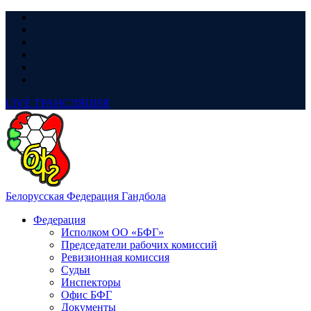
LIVE
ТРАНСЛЯЦИЯ
Белорусская Федерация Гандбола
Федерация
Исполком ОО «БФГ»
Председатели рабочих комиссий
Ревизионная комиссия
Судьи
Инспекторы
Офис БФГ
Документы