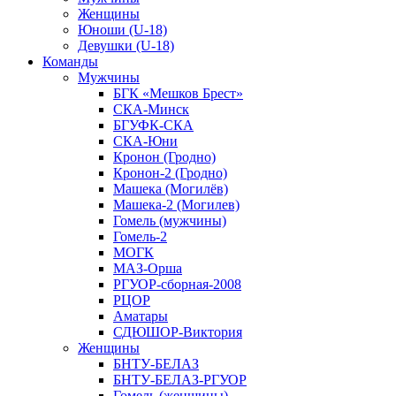
Женщины
Юноши (U-18)
Девушки (U-18)
Команды
Мужчины
БГК «Мешков Брест»
СКА-Минск
БГУФК-СКА
СКА-Юни
Кронон (Гродно)
Кронон-2 (Гродно)
Машека (Могилёв)
Машека-2 (Могилев)
Гомель (мужчины)
Гомель-2
МОГК
МАЗ-Орша
РГУОР-сборная-2008
РЦОР
Аматары
СДЮШОР-Виктория
Женщины
БНТУ-БЕЛАЗ
БНТУ-БЕЛАЗ-РГУОР
Гомель (женщины)