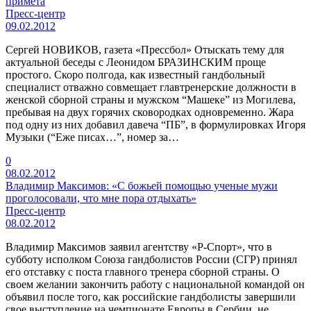
примета
Пресс-центр
09.02.2012
Сергей НОВИКОВ, газета «Прессбол» Отыскать тему для
актуальной беседы с Леонидом БРАЗИНСКИМ проще
простого. Скоро полгода, как известный гандбольный
специалист отважно совмещает главтренерские должности в
женской сборной страны и мужском “Машеке” из Могилева,
пребывая на двух горячих сковородках одновременно. Жара
под одну из них добавил давеча “ПБ”, в формулировках Игоря
Музыки (“Еже писах…”, номер за…
0
08.02.2012
Владимир Максимов: «С божьей помощью ученые мужи
проголосовали, что мне пора отдыхать»
Пресс-центр
08.02.2012
Владимир Максимов заявил агентству «Р-Спорт», что в
субботу исполком Союза гандболистов России (СГР) принял
его отставку с поста главного тренера сборной страны. О
своем желании закончить работу с национальной командой он
объявил после того, как российские гандболисты завершили
свое выступление на чемпионате Европы в Сербии, не