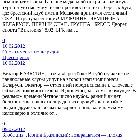
чемпионат страны. В плане медальной интриги значимую
турнирную нагрузку несло противостояние на берегах Буга,
где брестский клуб имени Мешкова принимал столичный
СКА. И грянула сенсация! МУЖЧИНЫ. ЧЕМПИОНАТ
БЕЛАРУСИ. ПЕРВЫЙ ЭТАП. ГРУППА 1БРЕСТ. Дворец
спорта “Виктория”.8.02. БГК им….
0
10.02.2012
Снова вместе, но не рядом
Пресс-центр
10.02.2012
Виктор КАЗЮЛИН, газета «Прессбол» В субботу женские
гандбольные клубы уйдут на второй этап чемпионата
Беларуси. Экватор — отменный повод вспомнить ключевые
события половины сезона. И, конечно, заглянуть в будущее. В
реальном времени Четное число клубов, ранний вылет
большинства наших полпредов из еврокубков и крайне
редкие дружеские вояжи за кордон придавали дамскому
календарю в отличие от…
0
09.02.2012
Злоба дня. Леонид Бразинский: возвращаться — плохая