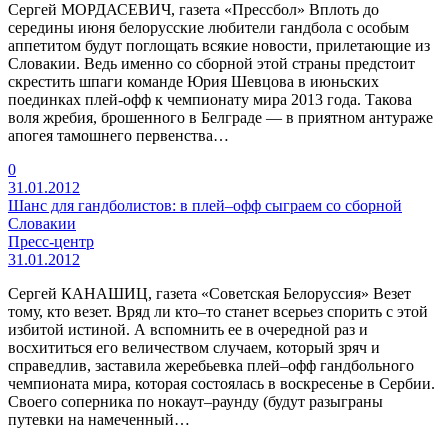
Сергей МОРДАСЕВИЧ, газета «Прессбол» Вплоть до
середины июня белорусские любители гандбола с особым
аппетитом будут поглощать всякие новости, прилетающие из
Словакии. Ведь именно со сборной этой страны предстоит
скрестить шпаги команде Юрия Шевцова в июньских
поединках плей-офф к чемпионату мира 2013 года. Такова
воля жребия, брошенного в Белграде — в приятном антураже
апогея тамошнего первенства…
0
31.01.2012
Шанс для гандболистов: в плей–офф сыграем со сборной
Словакии
Пресс-центр
31.01.2012
Сергей КАНАШИЦ, газета «Советская Белоруссия» Везет
тому, кто везет. Вряд ли кто–то станет всерьез спорить с этой
избитой истиной. А вспомнить ее в очередной раз и
восхититься его величеством случаем, который зряч и
справедлив, заставила жеребьевка плей–офф гандбольного
чемпионата мира, которая состоялась в воскресенье в Сербии.
Своего соперника по нокаут–раунду (будут разыграны
путевки на намеченный…