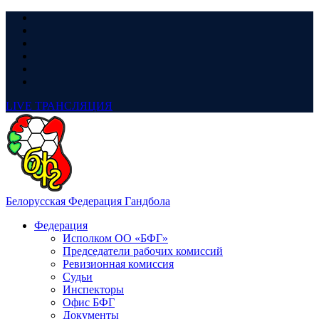
LIVE
ТРАНСЛЯЦИЯ
Белорусская Федерация Гандбола
Федерация
Исполком ОО «БФГ»
Председатели рабочих комиссий
Ревизионная комиссия
Судьи
Инспекторы
Офис БФГ
Документы