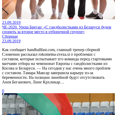
23.09.2019
ЧЕ-2020. Урош Брегар: «С гандболистками из Беларуси будем
спорить за второе место в отборочной группе»
Сборные
23.09.2019
Как сообщает handballfast.com, главный тренер сборной
Словении рассказал rokometna-zveza.si о проблемах с
составом, которые испытывает его команда перед стартовыми
матчами отбора на чемпионат Европы с гандболистками из
Косова и Беларуси. — На сегодня у нас очень много проблем
с составом. Тамара Мавсар завершила карьеру из-за
беременности. На позиции линейной будут отсутствовать
Анея Беганович, Лине Крхликар…
0