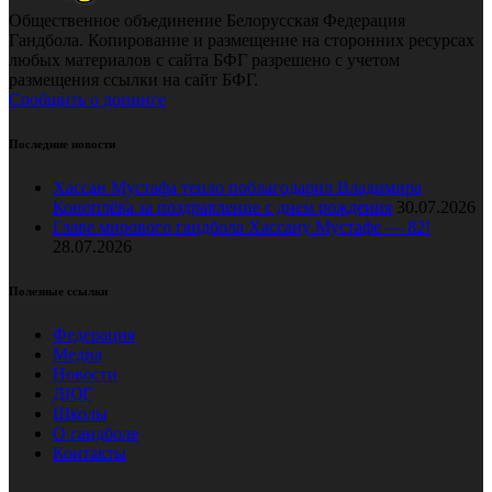
Общественное объединение Белорусская Федерация
Гандбола. Копирование и размещение на сторонних ресурсах
любых материалов с сайта БФГ разрешено с учетом
размещения ссылки на сайт БФГ.
Сообщить о допинге
Последние новости
Хассан Мустафа тепло поблагодарил Владимира
Коноплёва за поздравление с днем рождения
30.07.2026
Главе мирового гандбола Хассану Мустафе — 82!
28.07.2026
Полезные ссылки
Федерация
Медиа
Новости
ДЮГ
Школы
О гандболе
Контакты