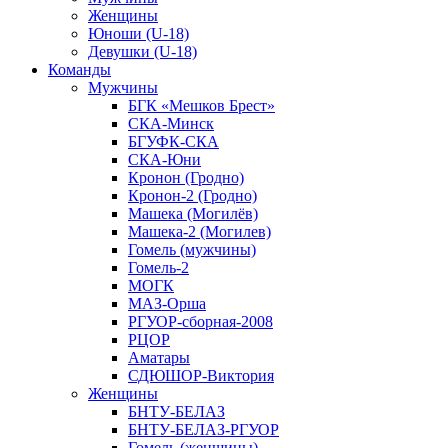
Женщины
Юноши (U-18)
Девушки (U-18)
Команды
Мужчины
БГК «Мешков Брест»
СКА-Минск
БГУФК-СКА
СКА-Юни
Кронон (Гродно)
Кронон-2 (Гродно)
Машека (Могилёв)
Машека-2 (Могилев)
Гомель (мужчины)
Гомель-2
МОГК
МАЗ-Орша
РГУОР-сборная-2008
РЦОР
Аматары
СДЮШОР-Виктория
Женщины
БНТУ-БЕЛАЗ
БНТУ-БЕЛАЗ-РГУОР
Гомель (женщины)