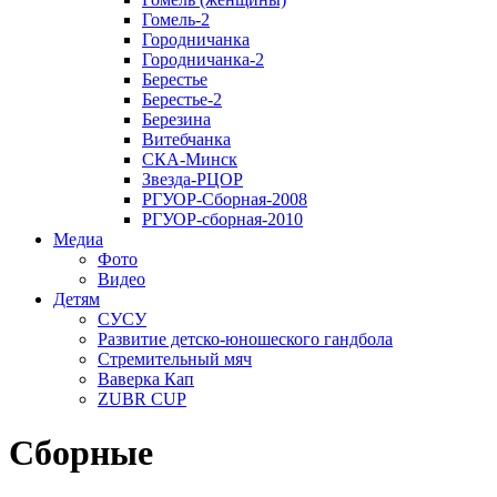
Гомель-2
Городничанка
Городничанка-2
Берестье
Берестье-2
Березина
Витебчанка
СКА-Минск
Звезда-РЦОР
РГУОР-Сборная-2008
РГУОР-сборная-2010
Медиа
Фото
Видео
Детям
СУСУ
Развитие детско-юношеского гандбола
Стремительный мяч
Ваверка Кап
ZUBR CUP
Сборные